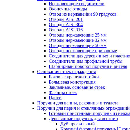
Нержавеющие соединители
Оконечные отводы
Отвод из нержавейки 90 градусов
Отводы AISI 201
Отводы AISI 304
Отводы AISI 316
Отводы нержавеющие 25 мм
Отводы нержавеющие 32 мм
Отводы нержавеющие 50 мм
Отводы нержавеющие приварные
Соединители для деревянных и пластик
Соединители для профильной трубы
Шарнирный поворот поручня и ригеля
Основания стоек ограждения
Боковые крепежи стойки
Больцевая конструкция
Закладные, основание стоек
Фланцы стоек
Цанги
Поручни для ванны, раковины и туалета
Поручни для перил и стеклянных ограждений
Готовый пристенный поручень из нерж
Деревянные поручень для лестниц
Дуб профильный
Круглый буковый поручень [Экон