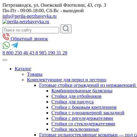
Петрозаводск, ул. Онежской Флотилии, 43, стр. 3
Пн-Пт - 09:00-18:00, Сб-Вс - выходной
info@perila-nerzhaveyka.ru
Обратный звонок
8 800 250 46 43
8 985 190 31 28
Каталог
Товары
Комплектующие для перил и лестниц
Готовые стойки ограждений из нержавеющей 
Комбинированные балясины
Стойки для отбойников
Стойки для пандуса
Стойки с боковым креплением
Стойки с одноанкерной закладной
Стойки с ригеледержателями
Стойки со стеклодержателями
Стойки эксклюзивные
Готовые цельностеклянные козырьки — под с