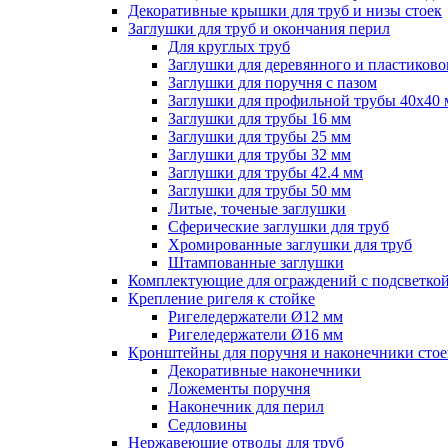
Декоративные крышки для труб и низы стоек
Заглушки для труб и окончания перил
Для круглых труб
Заглушки для деревянного и пластиково
Заглушки для поручня с пазом
Заглушки для профильной трубы 40х40
Заглушки для трубы 16 мм
Заглушки для трубы 25 мм
Заглушки для трубы 32 мм
Заглушки для трубы 42.4 мм
Заглушки для трубы 50 мм
Литые, точеные заглушки
Сферические заглушки для труб
Хромированные заглушки для труб
Штампованные заглушки
Комплектующие для ограждений с подсветко
Крепление ригеля к стойке
Ригеледержатели Ø12 мм
Ригеледержатели Ø16 мм
Кронштейны для поручня и наконечники стое
Декоративные наконечники
Ложементы поручня
Наконечник для перил
Седловины
Нержавеющие отводы для труб