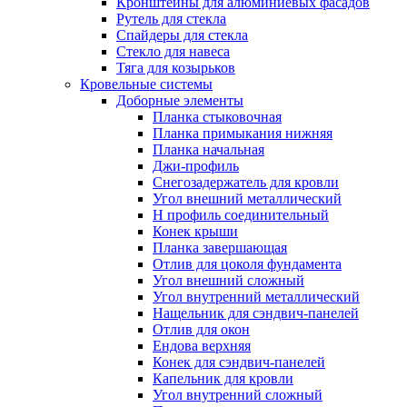
Кронштейны для алюминиевых фасадов
Рутель для стекла
Спайдеры для стекла
Стекло для навеса
Тяга для козырьков
Кровельные системы
Доборные элементы
Планка стыковочная
Планка примыкания нижняя
Планка начальная
Джи-профиль
Снегозадержатель для кровли
Угол внешний металлический
Н профиль соединительный
Конек крыши
Планка завершающая
Отлив для цоколя фундамента
Угол внешний сложный
Угол внутренний металлический
Нащельник для сэндвич-панелей
Отлив для окон
Ендова верхняя
Конек для сэндвич-панелей
Капельник для кровли
Угол внутренний сложный