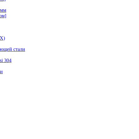
 мм
ом]
ВХ)
еющей стали
i 304
ли