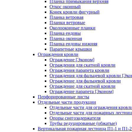
Планка примыкания верхняя
Откос оконный
Конек кровли фигурный
Планка ветровая
Планки ветровые
Околооконные планки
Планка ендовы
Планка оконная
Планка ендовы нижняя
Парапетные крышки
Ограждения кровли
Ограждение [Эконом]
Ограждения для скатной кровли
Ограждения парапета кровли
Ограждения для фальцевой кровли [Эко
Ограждение для фальцевой кровли
Ограждение для скатной кровли
Ограждение парапета [Эконом]
Перфорированные листы
Отдельные части продукции
Отдельные части для ограждения кровл
Отдельные части для пожарных лестниц
Опоры снегозадержателя
Трубы редуцированые (обжатые)
Вертикальная пожарная лестница П1-1 и П1-2