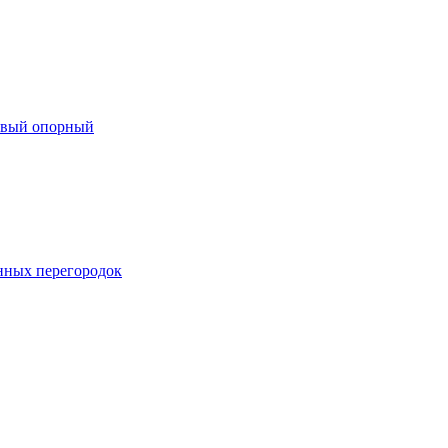
евый опорный
нных перегородок