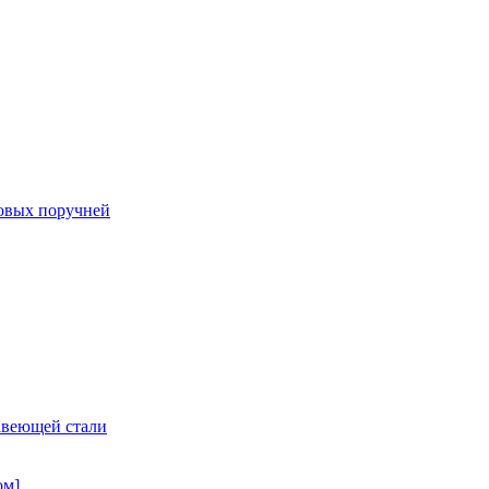
овых поручней
авеющей стали
ом]