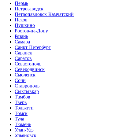
Пермь
Петрозаводск
Петропавловск-Камчатский
Псков
Пушкино
Ростов-на-Дону
Рязань
Самара
Санкт-Петербург
Саранск
Саратов
Севастополь
Северодвинск
Смоленск
Сочи
Ставрополь
Сыктывкар
Тамбов
Тверь
Тольятти
Томск
Тула
Тюмень
Улан-Удэ
Ульяновск