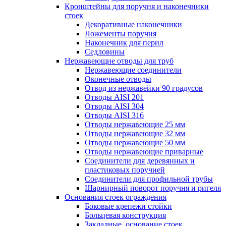
Кронштейны для поручня и наконечники
стоек
Декоративные наконечники
Ложементы поручня
Наконечник для перил
Седловины
Нержавеющие отводы для труб
Нержавеющие соединители
Оконечные отводы
Отвод из нержавейки 90 градусов
Отводы AISI 201
Отводы AISI 304
Отводы AISI 316
Отводы нержавеющие 25 мм
Отводы нержавеющие 32 мм
Отводы нержавеющие 50 мм
Отводы нержавеющие приварные
Соединители для деревянных и
пластиковых поручней
Соединители для профильной трубы
Шарнирный поворот поручня и ригеля
Основания стоек ограждения
Боковые крепежи стойки
Больцевая конструкция
Закладные, основание стоек