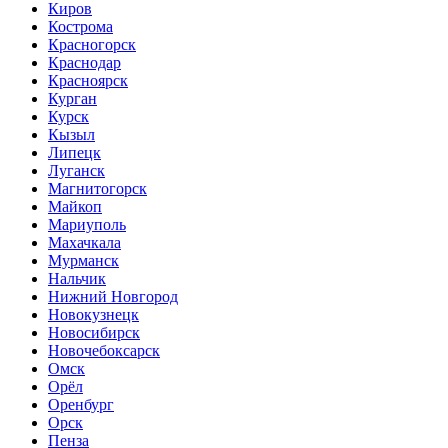
Киров
Кострома
Красногорск
Краснодар
Красноярск
Курган
Курск
Кызыл
Липецк
Луганск
Магнитогорск
Майкоп
Мариуполь
Махачкала
Мурманск
Нальчик
Нижний Новгород
Новокузнецк
Новосибирск
Новочебоксарск
Омск
Орёл
Оренбург
Орск
Пенза