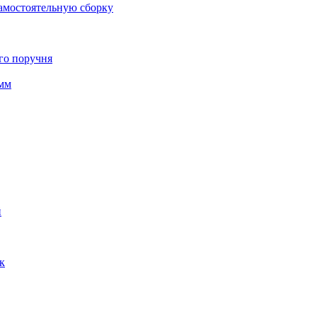
амостоятельную сборку
го поручня
 мм
й
к