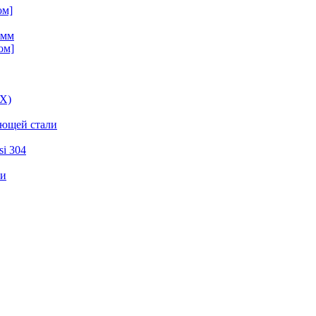
ом]
 мм
ом]
ВХ)
еющей стали
i 304
ли