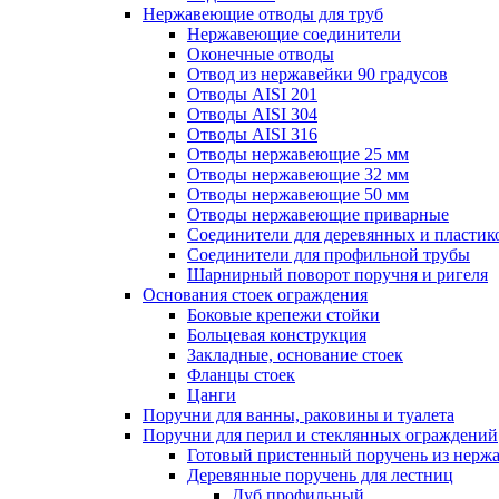
Нержавеющие отводы для труб
Нержавеющие соединители
Оконечные отводы
Отвод из нержавейки 90 градусов
Отводы AISI 201
Отводы AISI 304
Отводы AISI 316
Отводы нержавеющие 25 мм
Отводы нержавеющие 32 мм
Отводы нержавеющие 50 мм
Отводы нержавеющие приварные
Соединители для деревянных и пластик
Соединители для профильной трубы
Шарнирный поворот поручня и ригеля
Основания стоек ограждения
Боковые крепежи стойки
Больцевая конструкция
Закладные, основание стоек
Фланцы стоек
Цанги
Поручни для ванны, раковины и туалета
Поручни для перил и стеклянных ограждений
Готовый пристенный поручень из нерж
Деревянные поручень для лестниц
Дуб профильный