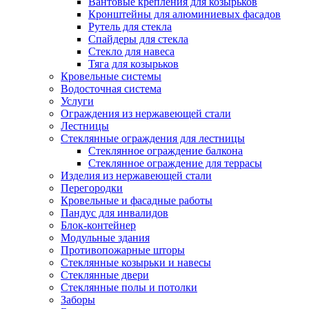
Вантовые крепления для козырьков
Кронштейны для алюминиевых фасадов
Рутель для стекла
Спайдеры для стекла
Стекло для навеса
Тяга для козырьков
Кровельные системы
Водосточная система
Услуги
Ограждения из нержавеющей стали
Лестницы
Стеклянные ограждения для лестницы
Стеклянное ограждение балкона
Стеклянное ограждение для террасы
Изделия из нержавеющей стали
Перегородки
Кровельные и фасадные работы
Пандус для инвалидов
Блок-контейнер
Модульные здания
Противопожарные шторы
Стеклянные козырьки и навесы
Стеклянные двери
Стеклянные полы и потолки
Заборы