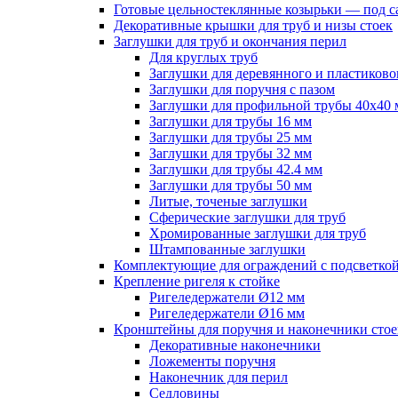
Готовые цельностеклянные козырьки — под с
Декоративные крышки для труб и низы стоек
Заглушки для труб и окончания перил
Для круглых труб
Заглушки для деревянного и пластиково
Заглушки для поручня с пазом
Заглушки для профильной трубы 40х40
Заглушки для трубы 16 мм
Заглушки для трубы 25 мм
Заглушки для трубы 32 мм
Заглушки для трубы 42.4 мм
Заглушки для трубы 50 мм
Литые, точеные заглушки
Сферические заглушки для труб
Хромированные заглушки для труб
Штампованные заглушки
Комплектующие для ограждений с подсветко
Крепление ригеля к стойке
Ригеледержатели Ø12 мм
Ригеледержатели Ø16 мм
Кронштейны для поручня и наконечники стое
Декоративные наконечники
Ложементы поручня
Наконечник для перил
Седловины