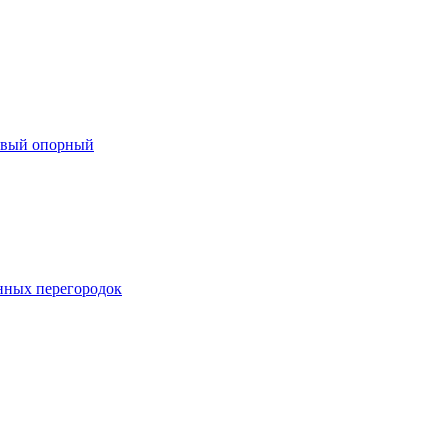
евый опорный
нных перегородок