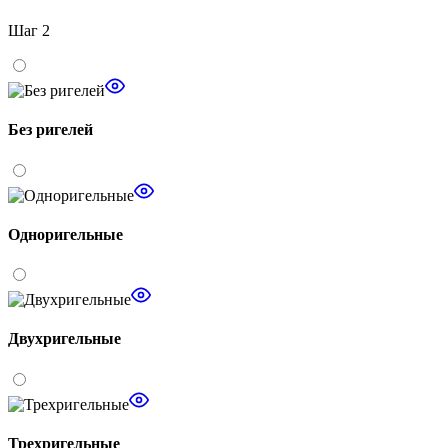
Шаг 2
Без ригелей
Одноригельные
Двухригельные
Трехригельные