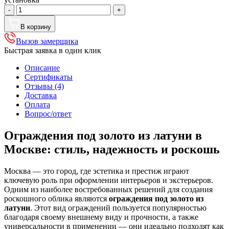
Количество
-
+
товара
Ограждения
В корзину
под
Вызов замерщика
золото
Быстрая заявка в один клик
из
латуни
Описание
Сертификаты
Отзывы (4)
Доставка
Оплата
Вопрос/ответ
Ограждения под золото из латуни в
Москве: стиль, надежность и роскошь
Москва — это город, где эстетика и престиж играют
ключевую роль при оформлении интерьеров и экстерьеров.
Одним из наиболее востребованных решений для создания
роскошного облика являются
ограждения под золото из
латуни
. Этот вид ограждений пользуется популярностью
благодаря своему внешнему виду и прочности, а также
универсальности в применении — они идеально подходят как