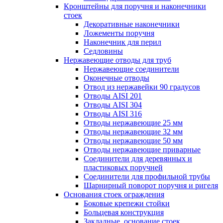
Кронштейны для поручня и наконечники
стоек
Декоративные наконечники
Ложементы поручня
Наконечник для перил
Седловины
Нержавеющие отводы для труб
Нержавеющие соединители
Оконечные отводы
Отвод из нержавейки 90 градусов
Отводы AISI 201
Отводы AISI 304
Отводы AISI 316
Отводы нержавеющие 25 мм
Отводы нержавеющие 32 мм
Отводы нержавеющие 50 мм
Отводы нержавеющие приварные
Соединители для деревянных и
пластиковых поручней
Соединители для профильной трубы
Шарнирный поворот поручня и ригеля
Основания стоек ограждения
Боковые крепежи стойки
Больцевая конструкция
Закладные, основание стоек