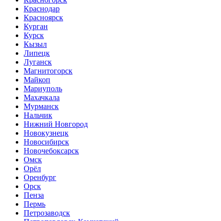
Краснодар
Красноярск
Курган
Курск
Кызыл
Липецк
Луганск
Магнитогорск
Майкоп
Мариуполь
Махачкала
Мурманск
Нальчик
Нижний Новгород
Новокузнецк
Новосибирск
Новочебоксарск
Омск
Орёл
Оренбург
Орск
Пенза
Пермь
Петрозаводск