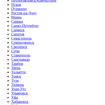
Петропавловск-Камчатский
Псков
Пушкино
Ростов-на-Дону
Рязань
Самара
Санкт-Петербург
Саранск
Саратов
Севастополь
Северодвинск
Смоленск
Сочи
Ставрополь
Сыктывкар
Тамбов
Тверь
Тольятти
Томск
Тула
Тюмень
Улан-Удэ
Ульяновск
Уфа
Хабаровск