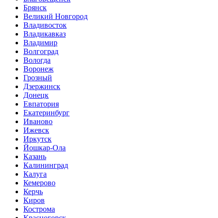
Брянск
Великий Новгород
Владивосток
Владикавказ
Владимир
Волгоград
Вологда
Воронеж
Грозный
Дзержинск
Донецк
Евпатория
Екатеринбург
Иваново
Ижевск
Иркутск
Йошкар-Ола
Казань
Калининград
Калуга
Кемерово
Керчь
Киров
Кострома
Красногорск