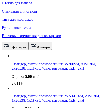
Стекло для навеса
Спайдеры для стекла
Тяга для козырьков
Рутель для стекла
Вантовые крепления для козырьков
0 фильтров
Фильтры
Cпайдер, литой,полированный V-200мм, AISI 304,
2х26х38, 1х18х36/40мм, нагрузки: 1кН, 2кН
Оценка
5.00
из 5
2 011
₽
Cпайдер, литой,полированный Y/2-141 мм, AISI 304,
1х26х38, 1х18х36/40мм, нагрузки: 1кН, 2кН