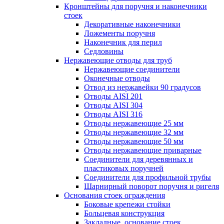
Кронштейны для поручня и наконечники
стоек
Декоративные наконечники
Ложементы поручня
Наконечник для перил
Седловины
Нержавеющие отводы для труб
Нержавеющие соединители
Оконечные отводы
Отвод из нержавейки 90 градусов
Отводы AISI 201
Отводы AISI 304
Отводы AISI 316
Отводы нержавеющие 25 мм
Отводы нержавеющие 32 мм
Отводы нержавеющие 50 мм
Отводы нержавеющие приварные
Соединители для деревянных и
пластиковых поручней
Соединители для профильной трубы
Шарнирный поворот поручня и ригеля
Основания стоек ограждения
Боковые крепежи стойки
Больцевая конструкция
Закладные, основание стоек