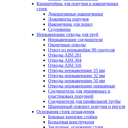
Кронштейны для поручня и наконечники
стоек
Декоративные наконечники
Ложементы поручня
Наконечник для перил
Седловины
Нержавеющие отводы для труб
Нержавеющие соединители
Оконечные отводы
Отвод из нержавейки 90 градусов
Отводы AISI 201
Отводы AISI 304
Отводы AISI 316
Отводы нержавеющие 25 мм
Отводы нержавеющие 32 мм
Отводы нержавеющие 50 мм
Отводы нержавеющие приварные
Соединители для деревянных и
пластиковых поручней
Соединители для профильной трубы
Шарнирный поворот поручня и ригеля
Основания стоек ограждения
Боковые крепежи стойки
Больцевая конструкция
Закладные, основание стоек