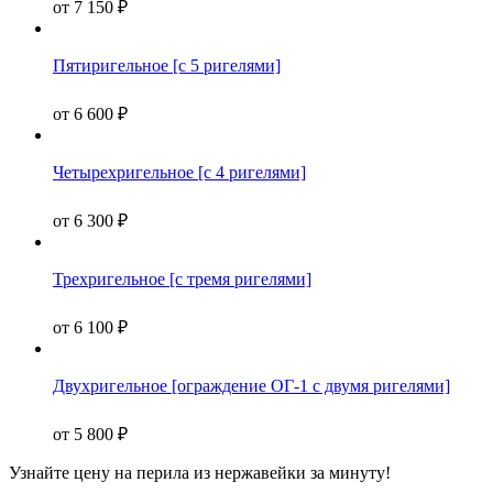
от
7 150
₽
Пятиригельное [с 5 ригелями]
от
6 600
₽
Четырехригельное [с 4 ригелями]
от
6 300
₽
Трехригельное [с тремя ригелями]
от
6 100
₽
Двухригельное [ограждение ОГ-1 с двумя ригелями]
от
5 800
₽
Узнайте цену
на перила из нержавейки за минуту!