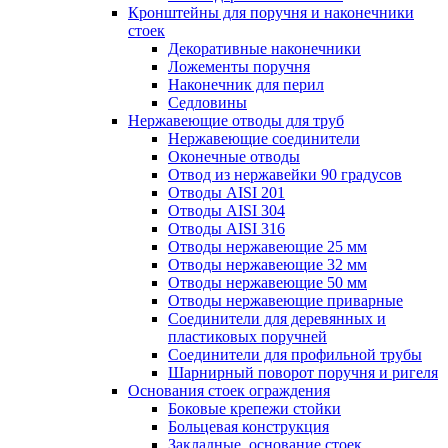
Кронштейны для поручня и наконечники
стоек
Декоративные наконечники
Ложементы поручня
Наконечник для перил
Седловины
Нержавеющие отводы для труб
Нержавеющие соединители
Оконечные отводы
Отвод из нержавейки 90 градусов
Отводы AISI 201
Отводы AISI 304
Отводы AISI 316
Отводы нержавеющие 25 мм
Отводы нержавеющие 32 мм
Отводы нержавеющие 50 мм
Отводы нержавеющие приварные
Соединители для деревянных и
пластиковых поручней
Соединители для профильной трубы
Шарнирный поворот поручня и ригеля
Основания стоек ограждения
Боковые крепежи стойки
Больцевая конструкция
Закладные, основание стоек