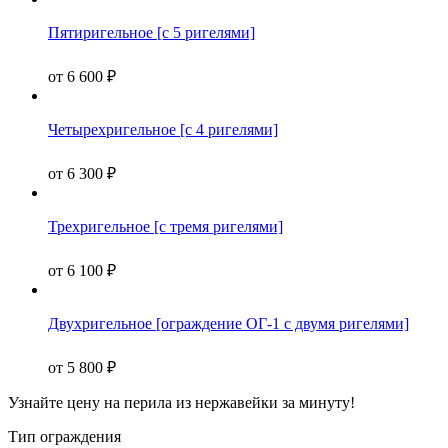
Пятиригельное [с 5 ригелями]
от
6 600
₽
Четырехригельное [с 4 ригелями]
от
6 300
₽
Трехригельное [с тремя ригелями]
от
6 100
₽
Двухригельное [ограждение ОГ-1 с двумя ригелями]
от
5 800
₽
Узнайте цену
на перила из нержавейки за минуту!
Тип ограждения