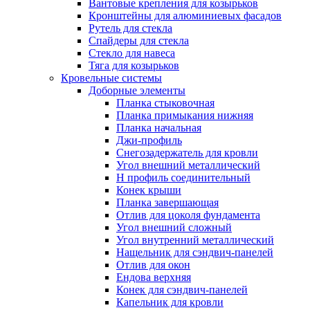
Вантовые крепления для козырьков
Кронштейны для алюминиевых фасадов
Рутель для стекла
Спайдеры для стекла
Стекло для навеса
Тяга для козырьков
Кровельные системы
Доборные элементы
Планка стыковочная
Планка примыкания нижняя
Планка начальная
Джи-профиль
Снегозадержатель для кровли
Угол внешний металлический
Н профиль соединительный
Конек крыши
Планка завершающая
Отлив для цоколя фундамента
Угол внешний сложный
Угол внутренний металлический
Нащельник для сэндвич-панелей
Отлив для окон
Ендова верхняя
Конек для сэндвич-панелей
Капельник для кровли