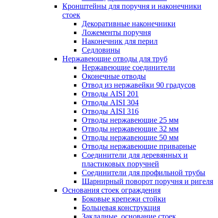
Кронштейны для поручня и наконечники
стоек
Декоративные наконечники
Ложементы поручня
Наконечник для перил
Седловины
Нержавеющие отводы для труб
Нержавеющие соединители
Оконечные отводы
Отвод из нержавейки 90 градусов
Отводы AISI 201
Отводы AISI 304
Отводы AISI 316
Отводы нержавеющие 25 мм
Отводы нержавеющие 32 мм
Отводы нержавеющие 50 мм
Отводы нержавеющие приварные
Соединители для деревянных и
пластиковых поручней
Соединители для профильной трубы
Шарнирный поворот поручня и ригеля
Основания стоек ограждения
Боковые крепежи стойки
Больцевая конструкция
Закладные, основание стоек