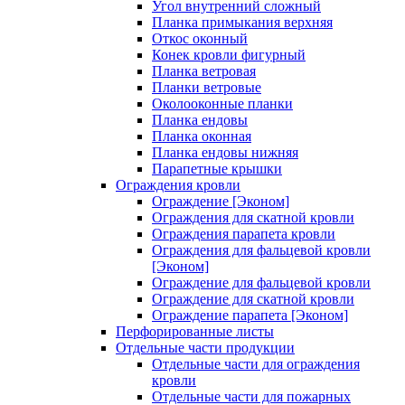
Угол внутренний сложный
Планка примыкания верхняя
Откос оконный
Конек кровли фигурный
Планка ветровая
Планки ветровые
Околооконные планки
Планка ендовы
Планка оконная
Планка ендовы нижняя
Парапетные крышки
Ограждения кровли
Ограждение [Эконом]
Ограждения для скатной кровли
Ограждения парапета кровли
Ограждения для фальцевой кровли
[Эконом]
Ограждение для фальцевой кровли
Ограждение для скатной кровли
Ограждение парапета [Эконом]
Перфорированные листы
Отдельные части продукции
Отдельные части для ограждения
кровли
Отдельные части для пожарных