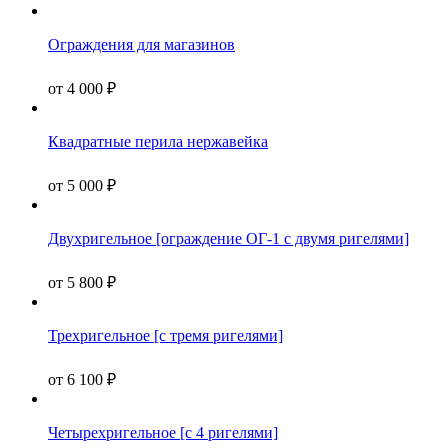
Ограждения для магазинов
от
4 000
₽
Квадратные перила нержавейка
от
5 000
₽
Двухригельное [ограждение ОГ-1 с двумя ригелями]
от
5 800
₽
Трехригельное [с тремя ригелями]
от
6 100
₽
Четырехригельное [с 4 ригелями]