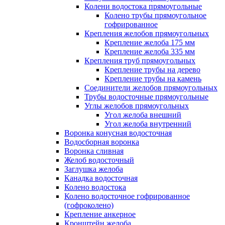
Колени водостока прямоугольные
Колено трубы прямоугольное
гофрированное
Крепления желобов прямоугольных
Крепление желоба 175 мм
Крепление желоба 335 мм
Крепления труб прямоугольных
Крепление трубы на дерево
Крепление трубы на камень
Соединители желобов прямоугольных
Трубы водосточные прямоугольные
Углы желобов прямоугольных
Угол желоба внешний
Угол желоба внутренний
Воронка конусная водосточная
Водосборная воронка
Воронка сливная
Желоб водосточный
Заглушка желоба
Канадка водосточная
Колено водостока
Колено водосточное гофрированное
(гофроколено)
Крепление анкерное
Кронштейн желоба