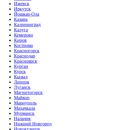
Ижевск
Иркутск
Йошкар-Ола
Казань
Калининград
Калуга
Кемерово
Киров
Кострома
Красногорск
Краснодар
Красноярск
Курган
Курск
Кызыл
Липецк
Луганск
Магнитогорск
Майкоп
Мариуполь
Махачкала
Мурманск
Нальчик
Нижний Новгород
Новокузнецк