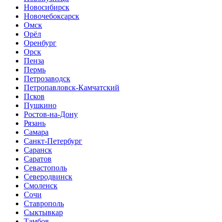
Новосибирск
Новочебоксарск
Омск
Орёл
Оренбург
Орск
Пенза
Пермь
Петрозаводск
Петропавловск-Камчатский
Псков
Пушкино
Ростов-на-Дону
Рязань
Самара
Санкт-Петербург
Саранск
Саратов
Севастополь
Северодвинск
Смоленск
Сочи
Ставрополь
Сыктывкар
Тамбов