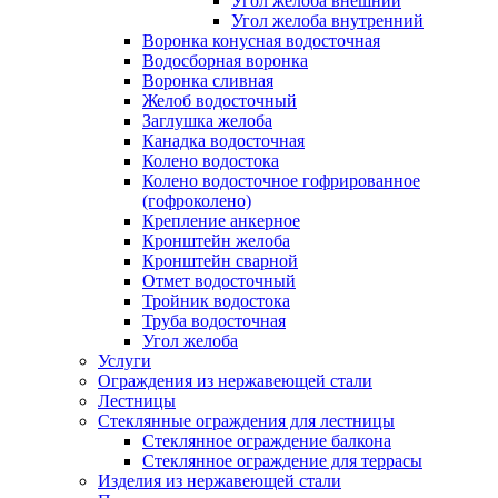
Угол желоба внешний
Угол желоба внутренний
Воронка конусная водосточная
Водосборная воронка
Воронка сливная
Желоб водосточный
Заглушка желоба
Канадка водосточная
Колено водостока
Колено водосточное гофрированное
(гофроколено)
Крепление анкерное
Кронштейн желоба
Кронштейн сварной
Отмет водосточный
Тройник водостока
Труба водосточная
Угол желоба
Услуги
Ограждения из нержавеющей стали
Лестницы
Стеклянные ограждения для лестницы
Стеклянное ограждение балкона
Стеклянное ограждение для террасы
Изделия из нержавеющей стали