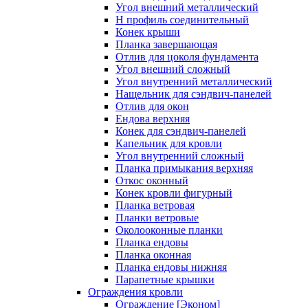
Угол внешний металлический
Н профиль соединительный
Конек крыши
Планка завершающая
Отлив для цоколя фундамента
Угол внешний сложный
Угол внутренний металлический
Нащельник для сэндвич-панелей
Отлив для окон
Ендова верхняя
Конек для сэндвич-панелей
Капельник для кровли
Угол внутренний сложный
Планка примыкания верхняя
Откос оконный
Конек кровли фигурный
Планка ветровая
Планки ветровые
Околооконные планки
Планка ендовы
Планка оконная
Планка ендовы нижняя
Парапетные крышки
Ограждения кровли
Ограждение [Эконом]