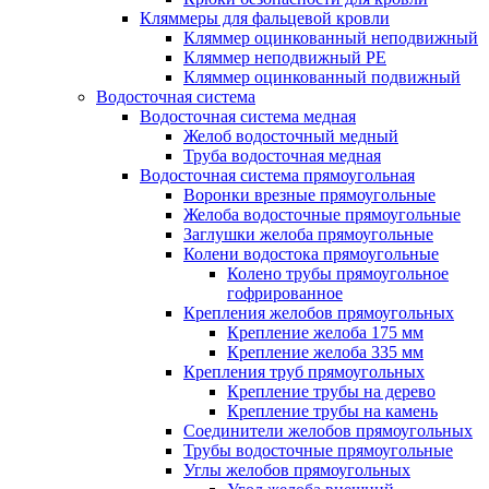
Кляммеры для фальцевой кровли
Кляммер оцинкованный неподвижный
Кляммер неподвижный PE
Кляммер оцинкованный подвижный
Водосточная система
Водосточная система медная
Желоб водосточный медный
Труба водосточная медная
Водосточная система прямоугольная
Воронки врезные прямоугольные
Желоба водосточные прямоугольные
Заглушки желоба прямоугольные
Колени водостока прямоугольные
Колено трубы прямоугольное
гофрированное
Крепления желобов прямоугольных
Крепление желоба 175 мм
Крепление желоба 335 мм
Крепления труб прямоугольных
Крепление трубы на дерево
Крепление трубы на камень
Соединители желобов прямоугольных
Трубы водосточные прямоугольные
Углы желобов прямоугольных