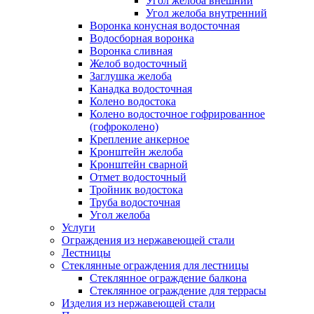
Угол желоба внешний
Угол желоба внутренний
Воронка конусная водосточная
Водосборная воронка
Воронка сливная
Желоб водосточный
Заглушка желоба
Канадка водосточная
Колено водостока
Колено водосточное гофрированное
(гофроколено)
Крепление анкерное
Кронштейн желоба
Кронштейн сварной
Отмет водосточный
Тройник водостока
Труба водосточная
Угол желоба
Услуги
Ограждения из нержавеющей стали
Лестницы
Стеклянные ограждения для лестницы
Стеклянное ограждение балкона
Стеклянное ограждение для террасы
Изделия из нержавеющей стали