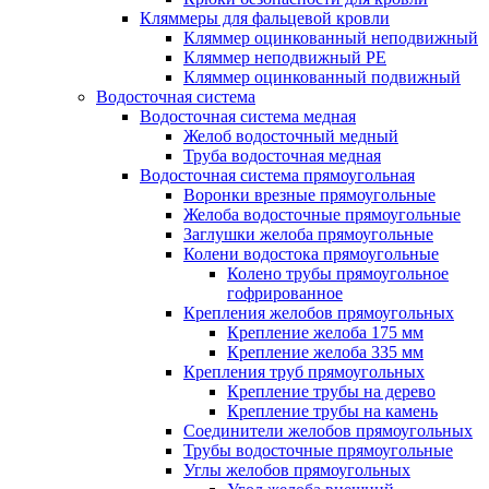
Кляммеры для фальцевой кровли
Кляммер оцинкованный неподвижный
Кляммер неподвижный PE
Кляммер оцинкованный подвижный
Водосточная система
Водосточная система медная
Желоб водосточный медный
Труба водосточная медная
Водосточная система прямоугольная
Воронки врезные прямоугольные
Желоба водосточные прямоугольные
Заглушки желоба прямоугольные
Колени водостока прямоугольные
Колено трубы прямоугольное
гофрированное
Крепления желобов прямоугольных
Крепление желоба 175 мм
Крепление желоба 335 мм
Крепления труб прямоугольных
Крепление трубы на дерево
Крепление трубы на камень
Соединители желобов прямоугольных
Трубы водосточные прямоугольные
Углы желобов прямоугольных