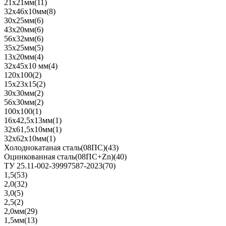
21х21мм
(11)
32х46х10мм
(8)
30х25мм
(6)
43х20мм
(6)
56х32мм
(6)
35х25мм
(5)
13х20мм
(4)
32х45х10 мм
(4)
120х100
(2)
15х23х15
(2)
30х30мм
(2)
56х30мм
(2)
100х100
(1)
16х42,5х13мм
(1)
32х61,5х10мм
(1)
32х62х10мм
(1)
Холоднокатаная сталь(08ПС)
(43)
Оцинкованная сталь(08ПС+Zn)
(40)
ТУ 25.11-002-39997587-2023
(70)
1,5
(53)
2,0
(32)
3,0
(5)
2,5
(2)
2,0мм
(29)
1,5мм
(13)