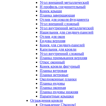
Угол внешний металлический
Н профиль соединительный
Конек крыши
Планка завершающая
Отлив для цоколя фундамента
Угол внешний сложный
Угол внутренний металлический
Нащельник для сэндвич-панелей
Отлив для окон
Ендова верхняя
Конек для сэндвич-панелей
Капельник для кровли
Угол внутренний сложный
Планка примыкания верхняя
Откос оконный
Конек кровли фигурный
Планка ветровая
Планки ветровые
Околооконные планки
Планка ендовы
Планка оконная
Планка ендовы нижняя
Парапетные крышки
Ограждения кровли
Ограждение [Эконом]