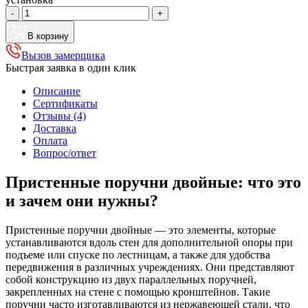
Количество
-
+
товара
Пристенные
В корзину
поручни
Вызов замерщика
двойные
Быстрая заявка в один клик
Описание
Сертификаты
Отзывы (4)
Доставка
Оплата
Вопрос/ответ
Пристенные поручни двойные: что это
и зачем они нужны?
Пристенные поручни двойные — это элементы, которые
устанавливаются вдоль стен для дополнительной опоры при
подъеме или спуске по лестницам, а также для удобства
передвижения в различных учреждениях. Они представляют
собой конструкцию из двух параллельных поручней,
закрепленных на стене с помощью кронштейнов. Такие
поручни часто изготавливаются из нержавеющей стали, что