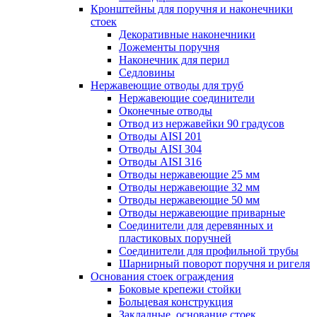
Кронштейны для поручня и наконечники
стоек
Декоративные наконечники
Ложементы поручня
Наконечник для перил
Седловины
Нержавеющие отводы для труб
Нержавеющие соединители
Оконечные отводы
Отвод из нержавейки 90 градусов
Отводы AISI 201
Отводы AISI 304
Отводы AISI 316
Отводы нержавеющие 25 мм
Отводы нержавеющие 32 мм
Отводы нержавеющие 50 мм
Отводы нержавеющие приварные
Соединители для деревянных и
пластиковых поручней
Соединители для профильной трубы
Шарнирный поворот поручня и ригеля
Основания стоек ограждения
Боковые крепежи стойки
Больцевая конструкция
Закладные, основание стоек