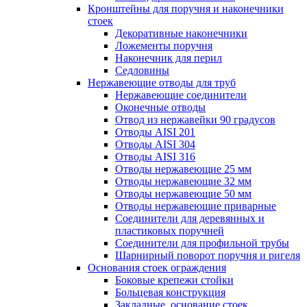
Кронштейны для поручня и наконечники
стоек
Декоративные наконечники
Ложементы поручня
Наконечник для перил
Седловины
Нержавеющие отводы для труб
Нержавеющие соединители
Оконечные отводы
Отвод из нержавейки 90 градусов
Отводы AISI 201
Отводы AISI 304
Отводы AISI 316
Отводы нержавеющие 25 мм
Отводы нержавеющие 32 мм
Отводы нержавеющие 50 мм
Отводы нержавеющие приварные
Соединители для деревянных и
пластиковых поручней
Соединители для профильной трубы
Шарнирный поворот поручня и ригеля
Основания стоек ограждения
Боковые крепежи стойки
Больцевая конструкция
Закладные, основание стоек