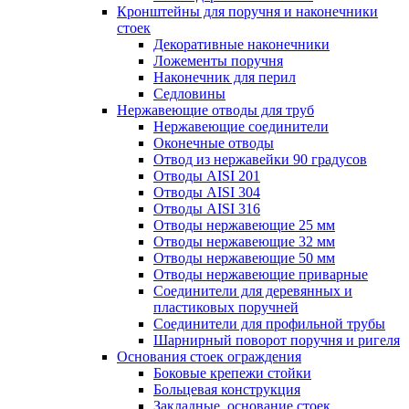
Кронштейны для поручня и наконечники
стоек
Декоративные наконечники
Ложементы поручня
Наконечник для перил
Седловины
Нержавеющие отводы для труб
Нержавеющие соединители
Оконечные отводы
Отвод из нержавейки 90 градусов
Отводы AISI 201
Отводы AISI 304
Отводы AISI 316
Отводы нержавеющие 25 мм
Отводы нержавеющие 32 мм
Отводы нержавеющие 50 мм
Отводы нержавеющие приварные
Соединители для деревянных и
пластиковых поручней
Соединители для профильной трубы
Шарнирный поворот поручня и ригеля
Основания стоек ограждения
Боковые крепежи стойки
Больцевая конструкция
Закладные, основание стоек