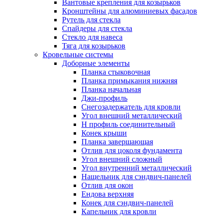
Вантовые крепления для козырьков
Кронштейны для алюминиевых фасадов
Рутель для стекла
Спайдеры для стекла
Стекло для навеса
Тяга для козырьков
Кровельные системы
Доборные элементы
Планка стыковочная
Планка примыкания нижняя
Планка начальная
Джи-профиль
Снегозадержатель для кровли
Угол внешний металлический
Н профиль соединительный
Конек крыши
Планка завершающая
Отлив для цоколя фундамента
Угол внешний сложный
Угол внутренний металлический
Нащельник для сэндвич-панелей
Отлив для окон
Ендова верхняя
Конек для сэндвич-панелей
Капельник для кровли