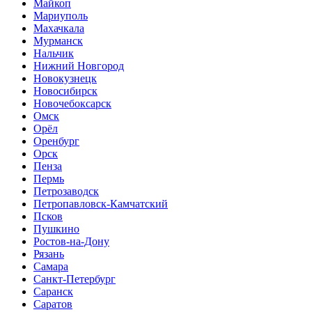
Майкоп
Мариуполь
Махачкала
Мурманск
Нальчик
Нижний Новгород
Новокузнецк
Новосибирск
Новочебоксарск
Омск
Орёл
Оренбург
Орск
Пенза
Пермь
Петрозаводск
Петропавловск-Камчатский
Псков
Пушкино
Ростов-на-Дону
Рязань
Самара
Санкт-Петербург
Саранск
Саратов