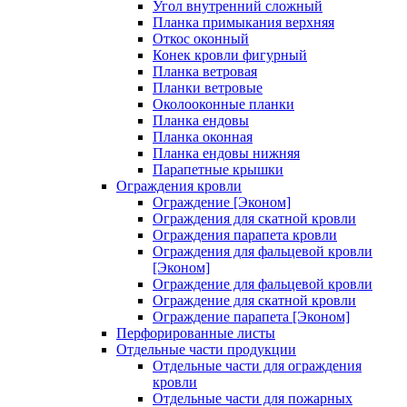
Угол внутренний сложный
Планка примыкания верхняя
Откос оконный
Конек кровли фигурный
Планка ветровая
Планки ветровые
Околооконные планки
Планка ендовы
Планка оконная
Планка ендовы нижняя
Парапетные крышки
Ограждения кровли
Ограждение [Эконом]
Ограждения для скатной кровли
Ограждения парапета кровли
Ограждения для фальцевой кровли
[Эконом]
Ограждение для фальцевой кровли
Ограждение для скатной кровли
Ограждение парапета [Эконом]
Перфорированные листы
Отдельные части продукции
Отдельные части для ограждения
кровли
Отдельные части для пожарных