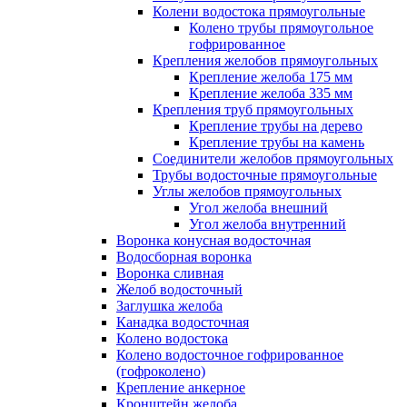
Колени водостока прямоугольные
Колено трубы прямоугольное
гофрированное
Крепления желобов прямоугольных
Крепление желоба 175 мм
Крепление желоба 335 мм
Крепления труб прямоугольных
Крепление трубы на дерево
Крепление трубы на камень
Соединители желобов прямоугольных
Трубы водосточные прямоугольные
Углы желобов прямоугольных
Угол желоба внешний
Угол желоба внутренний
Воронка конусная водосточная
Водосборная воронка
Воронка сливная
Желоб водосточный
Заглушка желоба
Канадка водосточная
Колено водостока
Колено водосточное гофрированное
(гофроколено)
Крепление анкерное
Кронштейн желоба