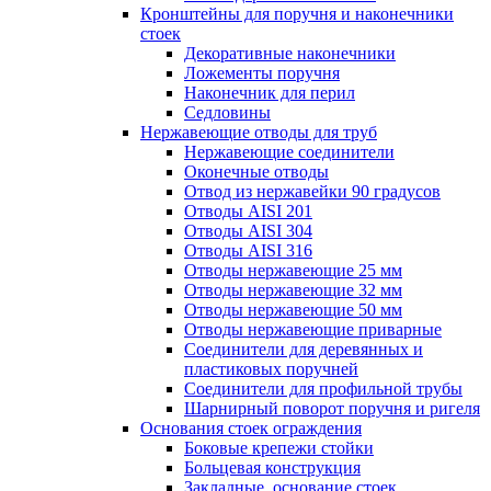
Кронштейны для поручня и наконечники
стоек
Декоративные наконечники
Ложементы поручня
Наконечник для перил
Седловины
Нержавеющие отводы для труб
Нержавеющие соединители
Оконечные отводы
Отвод из нержавейки 90 градусов
Отводы AISI 201
Отводы AISI 304
Отводы AISI 316
Отводы нержавеющие 25 мм
Отводы нержавеющие 32 мм
Отводы нержавеющие 50 мм
Отводы нержавеющие приварные
Соединители для деревянных и
пластиковых поручней
Соединители для профильной трубы
Шарнирный поворот поручня и ригеля
Основания стоек ограждения
Боковые крепежи стойки
Больцевая конструкция
Закладные, основание стоек