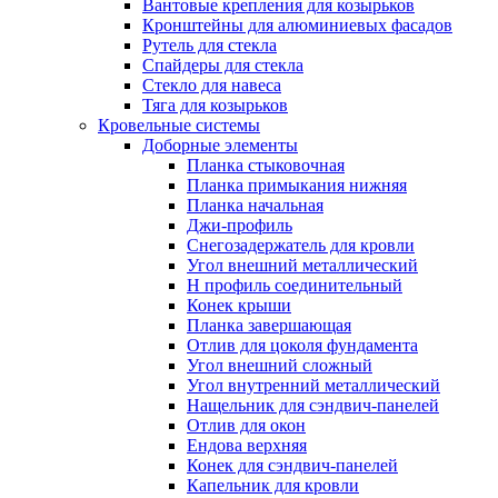
Вантовые крепления для козырьков
Кронштейны для алюминиевых фасадов
Рутель для стекла
Спайдеры для стекла
Стекло для навеса
Тяга для козырьков
Кровельные системы
Доборные элементы
Планка стыковочная
Планка примыкания нижняя
Планка начальная
Джи-профиль
Снегозадержатель для кровли
Угол внешний металлический
Н профиль соединительный
Конек крыши
Планка завершающая
Отлив для цоколя фундамента
Угол внешний сложный
Угол внутренний металлический
Нащельник для сэндвич-панелей
Отлив для окон
Ендова верхняя
Конек для сэндвич-панелей
Капельник для кровли