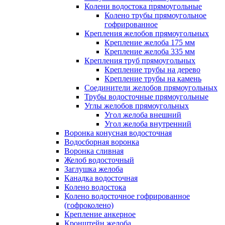
Колени водостока прямоугольные
Колено трубы прямоугольное
гофрированное
Крепления желобов прямоугольных
Крепление желоба 175 мм
Крепление желоба 335 мм
Крепления труб прямоугольных
Крепление трубы на дерево
Крепление трубы на камень
Соединители желобов прямоугольных
Трубы водосточные прямоугольные
Углы желобов прямоугольных
Угол желоба внешний
Угол желоба внутренний
Воронка конусная водосточная
Водосборная воронка
Воронка сливная
Желоб водосточный
Заглушка желоба
Канадка водосточная
Колено водостока
Колено водосточное гофрированное
(гофроколено)
Крепление анкерное
Кронштейн желоба