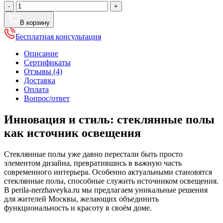
Количество
-
+
товара
Стеклянные
В корзину
полы
Бесплатная консультация
с
возможностью
Описание
становления
Сертификаты
источником
Отзывы (4)
освещения
Доставка
Оплата
Вопрос/ответ
Инновация и стиль: стеклянные полы
как источник освещения
Стеклянные полы уже давно перестали быть просто
элементом дизайна, превратившись в важную часть
современного интерьера. Особенно актуальными становятся
стеклянные полы, способные служить источником освещения.
В perila-nerzhaveyka.ru мы предлагаем уникальные решения
для жителей Москвы, желающих объединить
функциональность и красоту в своём доме.