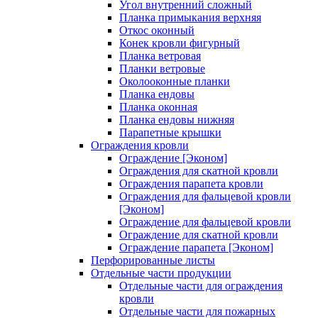
Угол внутренний сложный
Планка примыкания верхняя
Откос оконный
Конек кровли фигурный
Планка ветровая
Планки ветровые
Околооконные планки
Планка ендовы
Планка оконная
Планка ендовы нижняя
Парапетные крышки
Ограждения кровли
Ограждение [Эконом]
Ограждения для скатной кровли
Ограждения парапета кровли
Ограждения для фальцевой кровли
[Эконом]
Ограждение для фальцевой кровли
Ограждение для скатной кровли
Ограждение парапета [Эконом]
Перфорированные листы
Отдельные части продукции
Отдельные части для ограждения
кровли
Отдельные части для пожарных