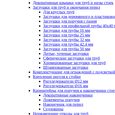
Декоративные крышки для труб и низы стоек
Заглушки для труб и окончания перил
Для круглых труб
Заглушки для деревянного и пластиково
Заглушки для поручня с пазом
Заглушки для профильной трубы 40х40
Заглушки для трубы 16 мм
Заглушки для трубы 25 мм
Заглушки для трубы 32 мм
Заглушки для трубы 42.4 мм
Заглушки для трубы 50 мм
Литые, точеные заглушки
Сферические заглушки для труб
Хромированные заглушки для труб
Штампованные заглушки
Комплектующие для ограждений с подсветко
Крепление ригеля к стойке
Ригеледержатели Ø12 мм
Ригеледержатели Ø16 мм
Кронштейны для поручня и наконечники стое
Декоративные наконечники
Ложементы поручня
Наконечник для перил
Седловины
Нержавеющие отводы для труб