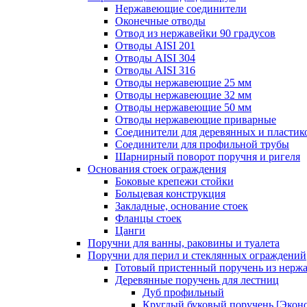
Нержавеющие соединители
Оконечные отводы
Отвод из нержавейки 90 градусов
Отводы AISI 201
Отводы AISI 304
Отводы AISI 316
Отводы нержавеющие 25 мм
Отводы нержавеющие 32 мм
Отводы нержавеющие 50 мм
Отводы нержавеющие приварные
Соединители для деревянных и пластик
Соединители для профильной трубы
Шарнирный поворот поручня и ригеля
Основания стоек ограждения
Боковые крепежи стойки
Больцевая конструкция
Закладные, основание стоек
Фланцы стоек
Цанги
Поручни для ванны, раковины и туалета
Поручни для перил и стеклянных ограждений
Готовый пристенный поручень из нерж
Деревянные поручень для лестниц
Дуб профильный
Круглый буковый поручень [Экон