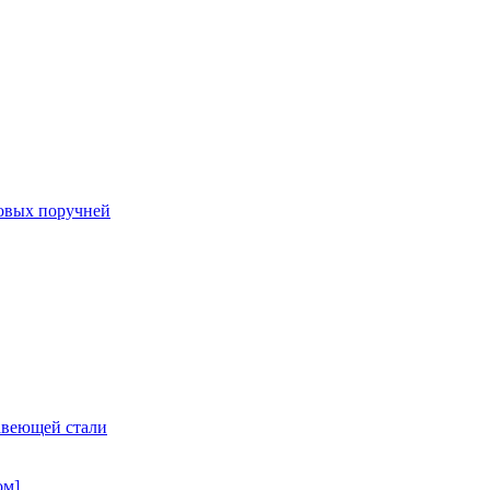
овых поручней
авеющей стали
ом]