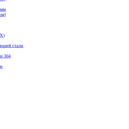
 мм
ом]
ВХ)
еющей стали
i 304
ли