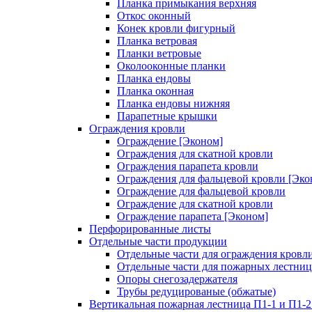
Планка примыкания верхняя
Откос оконный
Конек кровли фигурный
Планка ветровая
Планки ветровые
Околооконные планки
Планка ендовы
Планка оконная
Планка ендовы нижняя
Парапетные крышки
Ограждения кровли
Ограждение [Эконом]
Ограждения для скатной кровли
Ограждения парапета кровли
Ограждения для фальцевой кровли [Эко
Ограждение для фальцевой кровли
Ограждение для скатной кровли
Ограждение парапета [Эконом]
Перфорированные листы
Отдельные части продукции
Отдельные части для ограждения кровл
Отдельные части для пожарных лестниц
Опоры снегозадержателя
Трубы редуцированые (обжатые)
Вертикальная пожарная лестница П1-1 и П1-2