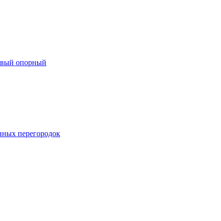
евый опорный
нных перегородок