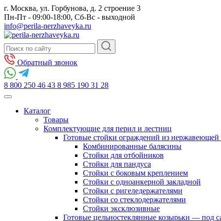
г. Москва, ул. Горбунова, д. 2 строение 3
Пн-Пт - 09:00-18:00, Сб-Вс - выходной
info@perila-nerzhaveyka.ru
Обратный звонок
8 800 250 46 43
8 985 190 31 28
Каталог
Товары
Комплектующие для перил и лестниц
Готовые стойки ограждений из нержавеющей 
Комбинированные балясины
Стойки для отбойников
Стойки для пандуса
Стойки с боковым креплением
Стойки с одноанкерной закладной
Стойки с ригеледержателями
Стойки со стеклодержателями
Стойки эксклюзивные
Готовые цельностеклянные козырьки — под с