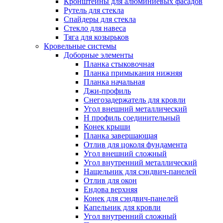
Кронштейны для алюминиевых фасадов
Рутель для стекла
Спайдеры для стекла
Стекло для навеса
Тяга для козырьков
Кровельные системы
Доборные элементы
Планка стыковочная
Планка примыкания нижняя
Планка начальная
Джи-профиль
Снегозадержатель для кровли
Угол внешний металлический
Н профиль соединительный
Конек крыши
Планка завершающая
Отлив для цоколя фундамента
Угол внешний сложный
Угол внутренний металлический
Нащельник для сэндвич-панелей
Отлив для окон
Ендова верхняя
Конек для сэндвич-панелей
Капельник для кровли
Угол внутренний сложный