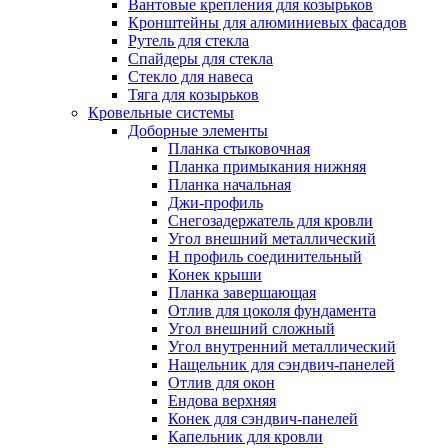
Вантовые крепления для козырьков
Кронштейны для алюминиевых фасадов
Рутель для стекла
Спайдеры для стекла
Стекло для навеса
Тяга для козырьков
Кровельные системы
Доборные элементы
Планка стыковочная
Планка примыкания нижняя
Планка начальная
Джи-профиль
Снегозадержатель для кровли
Угол внешний металлический
Н профиль соединительный
Конек крыши
Планка завершающая
Отлив для цоколя фундамента
Угол внешний сложный
Угол внутренний металлический
Нащельник для сэндвич-панелей
Отлив для окон
Ендова верхняя
Конек для сэндвич-панелей
Капельник для кровли