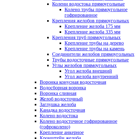
Колени водостока прямоугольные
Колено трубы прямоугольное
гофрированное
Крепления желобов прямоугольных
Крепление желоба 175 мм
Крепление желоба 335 мм
Крепления труб прямоугольных
Крепление трубы на дерево
Крепление трубы на камень
Соединители желобов прямоугольных
Трубы водосточные прямоугольные
Углы желобов прямоугольных
Угол желоба внешний
Угол желоба внутренний
Воронка конусная водосточная
Водосборная воронка
Воронка сливная
Желоб водосточный
Заглушка желоба
Канадка водосточная
Колено водостока
Колено водосточное гофрированное
(гофроколено)
Крепление анкерное
Кронштейн желоба