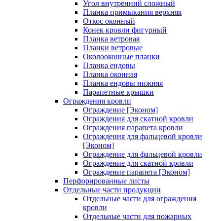
Угол внутренний сложный
Планка примыкания верхняя
Откос оконный
Конек кровли фигурный
Планка ветровая
Планки ветровые
Околооконные планки
Планка ендовы
Планка оконная
Планка ендовы нижняя
Парапетные крышки
Ограждения кровли
Ограждение [Эконом]
Ограждения для скатной кровли
Ограждения парапета кровли
Ограждения для фальцевой кровли
[Эконом]
Ограждение для фальцевой кровли
Ограждение для скатной кровли
Ограждение парапета [Эконом]
Перфорированные листы
Отдельные части продукции
Отдельные части для ограждения
кровли
Отдельные части для пожарных