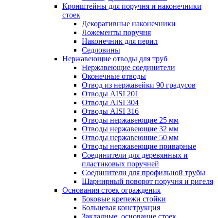
Кронштейны для поручня и наконечники
стоек
Декоративные наконечники
Ложементы поручня
Наконечник для перил
Седловины
Нержавеющие отводы для труб
Нержавеющие соединители
Оконечные отводы
Отвод из нержавейки 90 градусов
Отводы AISI 201
Отводы AISI 304
Отводы AISI 316
Отводы нержавеющие 25 мм
Отводы нержавеющие 32 мм
Отводы нержавеющие 50 мм
Отводы нержавеющие приварные
Соединители для деревянных и
пластиковых поручней
Соединители для профильной трубы
Шарнирный поворот поручня и ригеля
Основания стоек ограждения
Боковые крепежи стойки
Больцевая конструкция
Закладные, основание стоек