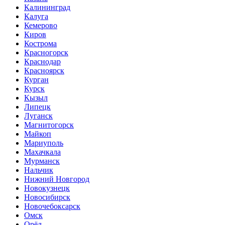
Калининград
Калуга
Кемерово
Киров
Кострома
Красногорск
Краснодар
Красноярск
Курган
Курск
Кызыл
Липецк
Луганск
Магнитогорск
Майкоп
Мариуполь
Махачкала
Мурманск
Нальчик
Нижний Новгород
Новокузнецк
Новосибирск
Новочебоксарск
Омск
Орёл