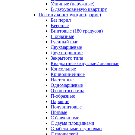
Уличные (наружные)
В двухуровневую квартиру
По типу конструкции (форме)
Без перил
Веерные
Винтовые (180 градусов)
Г-образные
Гусиный шаг
Двухмаршевые
Двухсторонние
Закрытого типа
Квадратные / круглые / овальные
Консольные
Криволинейные
Настенные
Одномаршевые
Открытого типа
П-образные
Парящие
Полувинтовые
Прямые
С балясинами
С двумя площадками
С забежными ступенями
С площадкой