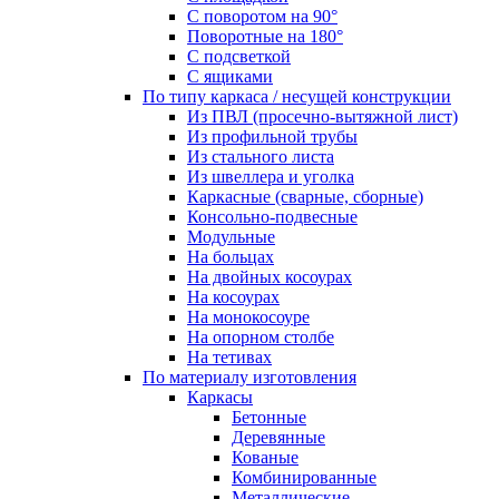
С поворотом на 90°
Поворотные на 180°
С подсветкой
С ящиками
По типу каркаса / несущей конструкции
Из ПВЛ (просечно-вытяжной лист)
Из профильной трубы
Из стального листа
Из швеллера и уголка
Каркасные (сварные, сборные)
Консольно-подвесные
Модульные
На больцах
На двойных косоурах
На косоурах
На монокосоуре
На опорном столбе
На тетивах
По материалу изготовления
Каркасы
Бетонные
Деревянные
Кованые
Комбинированные
Металлические