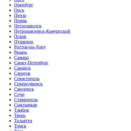
Оренбург
Орск
Пенза
Пермь
Петрозаводск
Петропавловск-Камчатский
Псков
Пушкино
Ростов-на-Дону
Рязань
Самара
Санкт-Петербург
Саранск
Саратов
Севастополь
Северодвинск
Смоленск
Сочи
Ставрополь
Сыктывкар
Тамбов
Тверь
Тольятти
Томск