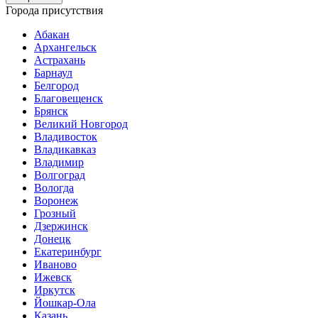
Города присутствия
Абакан
Архангельск
Астрахань
Барнаул
Белгород
Благовещенск
Брянск
Великий Новгород
Владивосток
Владикавказ
Владимир
Волгоград
Вологда
Воронеж
Грозный
Дзержинск
Донецк
Екатеринбург
Иваново
Ижевск
Иркутск
Йошкар-Ола
Казань