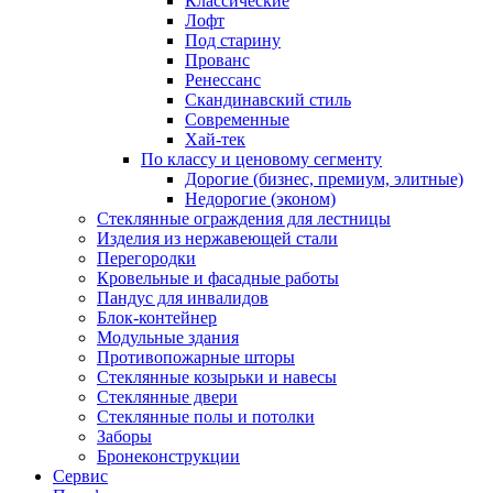
Классические
Лофт
Под старину
Прованс
Ренессанс
Скандинавский стиль
Современные
Хай-тек
По классу и ценовому сегменту
Дорогие (бизнес, премиум, элитные)
Недорогие (эконом)
Стеклянные ограждения для лестницы
Изделия из нержавеющей стали
Перегородки
Кровельные и фасадные работы
Пандус для инвалидов
Блок-контейнер
Модульные здания
Противопожарные шторы
Стеклянные козырьки и навесы
Стеклянные двери
Стеклянные полы и потолки
Заборы
Бронеконструкции
Сервис