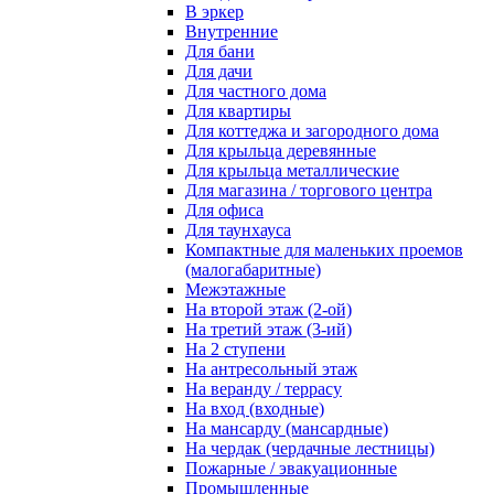
В эркер
Внутренние
Для бани
Для дачи
Для частного дома
Для квартиры
Для коттеджа и загородного дома
Для крыльца деревянные
Для крыльца металлические
Для магазина / торгового центра
Для офиса
Для таунхауса
Компактные для маленьких проемов
(малогабаритные)
Межэтажные
На второй этаж (2-ой)
На третий этаж (3-ий)
На 2 ступени
На антресольный этаж
На веранду / террасу
На вход (входные)
На мансарду (мансардные)
На чердак (чердачные лестницы)
Пожарные / эвакуационные
Промышленные