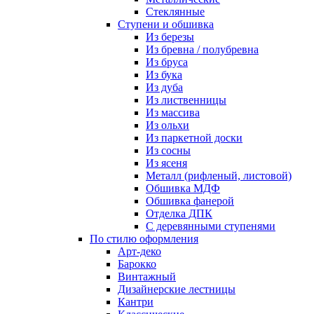
Стеклянные
Ступени и обшивка
Из березы
Из бревна / полубревна
Из бруса
Из бука
Из дуба
Из лиственницы
Из массива
Из ольхи
Из паркетной доски
Из сосны
Из ясеня
Металл (рифленый, листовой)
Обшивка МДФ
Обшивка фанерой
Отделка ДПК
С деревянными ступенями
По стилю оформления
Арт-деко
Барокко
Винтажный
Дизайнерские лестницы
Кантри