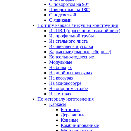
С поворотом на 90°
Поворотные на 180°
С подсветкой
С ящиками
По типу каркаса / несущей конструкции
Из ПВЛ (просечно-вытяжной лист)
Из профильной трубы
Из стального листа
Из швеллера и уголка
Каркасные (сварные, сборные)
Консольно-подвесные
Модульные
На больцах
На двойных косоурах
На косоурах
На монокосоуре
На опорном столбе
На тетивах
По материалу изготовления
Каркасы
Бетонные
Деревянные
Кованые
Комбинированные
Металлические