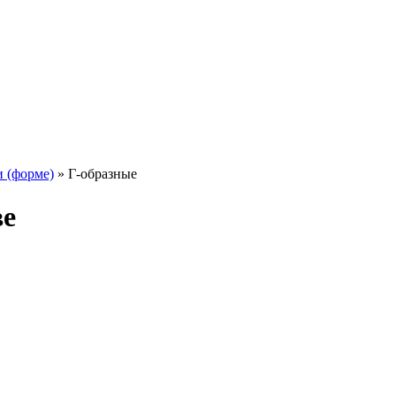
 (форме)
»
Г-образные
ве