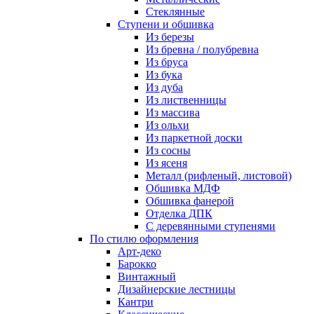
Стеклянные
Ступени и обшивка
Из березы
Из бревна / полубревна
Из бруса
Из бука
Из дуба
Из лиственницы
Из массива
Из ольхи
Из паркетной доски
Из сосны
Из ясеня
Металл (рифленый, листовой)
Обшивка МДФ
Обшивка фанерой
Отделка ДПК
С деревянными ступенями
По стилю оформления
Арт-деко
Барокко
Винтажный
Дизайнерские лестницы
Кантри