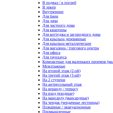
В подвал / в погреб
В эркер
Внутренние
Для бани
Для дачи
Для частного дома
Для квартиры
Для коттеджа и загородного дома
Для крыльца деревянные
Для крыльца металлические
Для магазина / торгового центра
Для офиса
Для таунхауса
Компактные для маленьких проемов (ма
Межэтажные
На второй этаж (2-ой)
На третий этаж (3-ий)
На 2 ступени
На антресольный этаж
На веранду / террасу
На вход (входные)
На мансарду (мансардные)
На чердак (чердачные лестницы)
Пожарные / эвакуационные
Промышленные