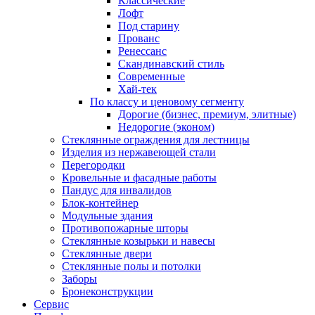
Классические
Лофт
Под старину
Прованс
Ренессанс
Скандинавский стиль
Современные
Хай-тек
По классу и ценовому сегменту
Дорогие (бизнес, премиум, элитные)
Недорогие (эконом)
Стеклянные ограждения для лестницы
Изделия из нержавеющей стали
Перегородки
Кровельные и фасадные работы
Пандус для инвалидов
Блок-контейнер
Модульные здания
Противопожарные шторы
Стеклянные козырьки и навесы
Стеклянные двери
Стеклянные полы и потолки
Заборы
Бронеконструкции
Сервис