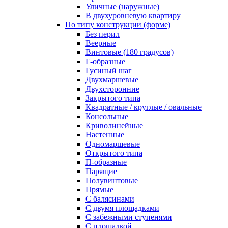
Уличные (наружные)
В двухуровневую квартиру
По типу конструкции (форме)
Без перил
Веерные
Винтовые (180 градусов)
Г-образные
Гусиный шаг
Двухмаршевые
Двухсторонние
Закрытого типа
Квадратные / круглые / овальные
Консольные
Криволинейные
Настенные
Одномаршевые
Открытого типа
П-образные
Парящие
Полувинтовые
Прямые
С балясинами
С двумя площадками
С забежными ступенями
С площадкой