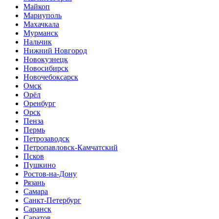
Майкоп
Мариуполь
Махачкала
Мурманск
Нальчик
Нижний Новгород
Новокузнецк
Новосибирск
Новочебоксарск
Омск
Орёл
Оренбург
Орск
Пенза
Пермь
Петрозаводск
Петропавловск-Камчатский
Псков
Пушкино
Ростов-на-Дону
Рязань
Самара
Санкт-Петербург
Саранск
Саратов