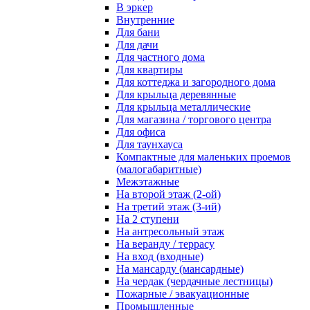
В эркер
Внутренние
Для бани
Для дачи
Для частного дома
Для квартиры
Для коттеджа и загородного дома
Для крыльца деревянные
Для крыльца металлические
Для магазина / торгового центра
Для офиса
Для таунхауса
Компактные для маленьких проемов
(малогабаритные)
Межэтажные
На второй этаж (2-ой)
На третий этаж (3-ий)
На 2 ступени
На антресольный этаж
На веранду / террасу
На вход (входные)
На мансарду (мансардные)
На чердак (чердачные лестницы)
Пожарные / эвакуационные
Промышленные