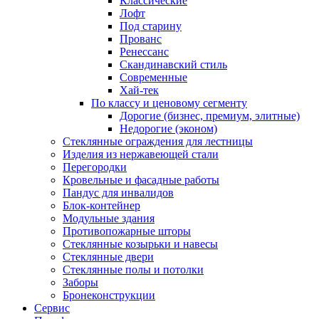
Классические
Лофт
Под старину
Прованс
Ренессанс
Скандинавский стиль
Современные
Хай-тек
По классу и ценовому сегменту
Дорогие (бизнес, премиум, элитные)
Недорогие (эконом)
Стеклянные ограждения для лестницы
Изделия из нержавеющей стали
Перегородки
Кровельные и фасадные работы
Пандус для инвалидов
Блок-контейнер
Модульные здания
Противопожарные шторы
Стеклянные козырьки и навесы
Стеклянные двери
Стеклянные полы и потолки
Заборы
Бронеконструкции
Сервис