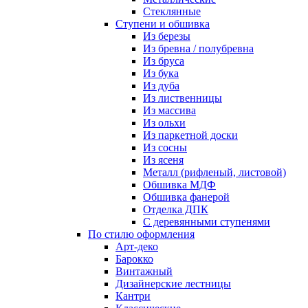
Стеклянные
Ступени и обшивка
Из березы
Из бревна / полубревна
Из бруса
Из бука
Из дуба
Из лиственницы
Из массива
Из ольхи
Из паркетной доски
Из сосны
Из ясеня
Металл (рифленый, листовой)
Обшивка МДФ
Обшивка фанерой
Отделка ДПК
С деревянными ступенями
По стилю оформления
Арт-деко
Барокко
Винтажный
Дизайнерские лестницы
Кантри