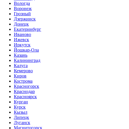
Вологда
Воронеж
Грозный
Дзержинск
Донецк
Екатеринбург
Иваново
Ижевск
Иркутск
Йошкар-Ола
Казань
Калининград
Калуга
Кемерово
Киров
Кострома
Красногорск
Краснодар
Красноярск
Курган
Курск
Кызыл
Липецк
Луганск
Магнитогорск