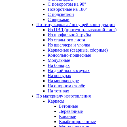
С поворотом на 90°
Поворотные на 180°
С подсветкой
С ящиками
По типу каркаса / несущей конструкции
Из ПВЛ (просечно-вытяжной лист)
Из профильной трубы
Из стального листа
Из швеллера и уголка
Каркасные (сварные, сборные)
Консольно-подвесные
Модульные
На больцах
На двойных косоурах
На косоурах
На монокосоуре
На опорном столбе
На тетивах
По материалу изготовления
Каркасы
Бетонные
Деревянные
Кованые
Комбинированные
Металлические