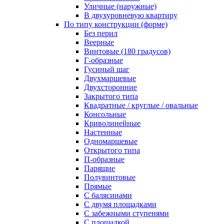
Уличные (наружные)
В двухуровневую квартиру
По типу конструкции (форме)
Без перил
Веерные
Винтовые (180 градусов)
Г-образные
Гусиный шаг
Двухмаршевые
Двухсторонние
Закрытого типа
Квадратные / круглые / овальные
Консольные
Криволинейные
Настенные
Одномаршевые
Открытого типа
П-образные
Парящие
Полувинтовые
Прямые
С балясинами
С двумя площадками
С забежными ступенями
С площадкой