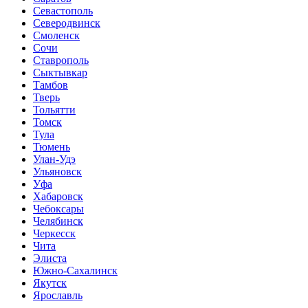
Севастополь
Северодвинск
Смоленск
Сочи
Ставрополь
Сыктывкар
Тамбов
Тверь
Тольятти
Томск
Тула
Тюмень
Улан-Удэ
Ульяновск
Уфа
Хабаровск
Чебоксары
Челябинск
Черкесск
Чита
Элиста
Южно-Сахалинск
Якутск
Ярославль