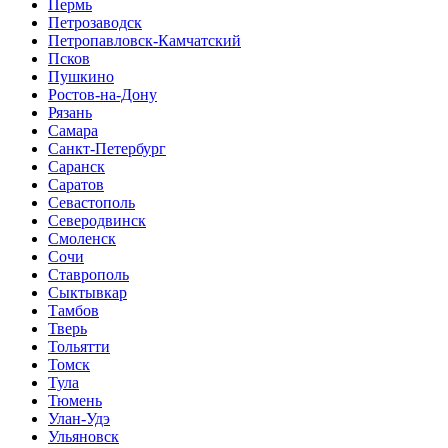
Пермь
Петрозаводск
Петропавловск-Камчатский
Псков
Пушкино
Ростов-на-Дону
Рязань
Самара
Санкт-Петербург
Саранск
Саратов
Севастополь
Северодвинск
Смоленск
Сочи
Ставрополь
Сыктывкар
Тамбов
Тверь
Тольятти
Томск
Тула
Тюмень
Улан-Удэ
Ульяновск