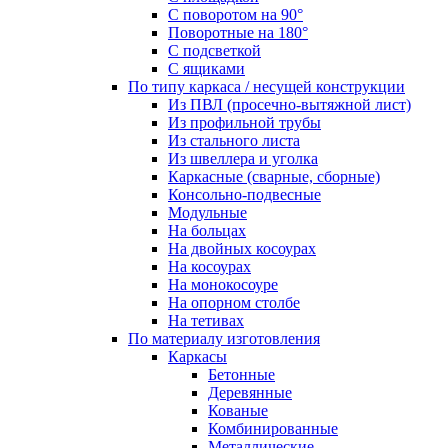
С поворотом на 90°
Поворотные на 180°
С подсветкой
С ящиками
По типу каркаса / несущей конструкции
Из ПВЛ (просечно-вытяжной лист)
Из профильной трубы
Из стального листа
Из швеллера и уголка
Каркасные (сварные, сборные)
Консольно-подвесные
Модульные
На больцах
На двойных косоурах
На косоурах
На монокосоуре
На опорном столбе
На тетивах
По материалу изготовления
Каркасы
Бетонные
Деревянные
Кованые
Комбинированные
Металлические