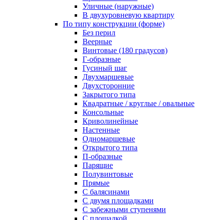
Уличные (наружные)
В двухуровневую квартиру
По типу конструкции (форме)
Без перил
Веерные
Винтовые (180 градусов)
Г-образные
Гусиный шаг
Двухмаршевые
Двухсторонние
Закрытого типа
Квадратные / круглые / овальные
Консольные
Криволинейные
Настенные
Одномаршевые
Открытого типа
П-образные
Парящие
Полувинтовые
Прямые
С балясинами
С двумя площадками
С забежными ступенями
С площадкой