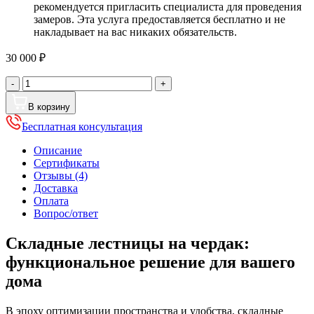
рекомендуется пригласить специалиста для проведения
замеров. Эта услуга предоставляется бесплатно и не
накладывает на вас никаких обязательств.
30 000
₽
Количество
-
+
товара
Складные
В корзину
лестницы
Бесплатная консультация
на
чердак
Описание
Сертификаты
Отзывы (4)
Доставка
Оплата
Вопрос/ответ
Складные лестницы на чердак:
функциональное решение для вашего
дома
В эпоху оптимизации пространства и удобства, складные