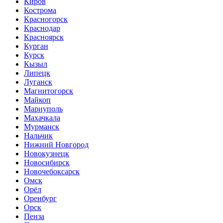
Киров
Кострома
Красногорск
Краснодар
Красноярск
Курган
Курск
Кызыл
Липецк
Луганск
Магнитогорск
Майкоп
Мариуполь
Махачкала
Мурманск
Нальчик
Нижний Новгород
Новокузнецк
Новосибирск
Новочебоксарск
Омск
Орёл
Оренбург
Орск
Пенза