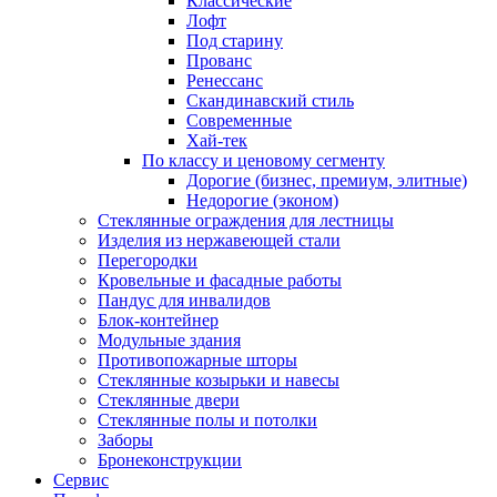
Классические
Лофт
Под старину
Прованс
Ренессанс
Скандинавский стиль
Современные
Хай-тек
По классу и ценовому сегменту
Дорогие (бизнес, премиум, элитные)
Недорогие (эконом)
Стеклянные ограждения для лестницы
Изделия из нержавеющей стали
Перегородки
Кровельные и фасадные работы
Пандус для инвалидов
Блок-контейнер
Модульные здания
Противопожарные шторы
Стеклянные козырьки и навесы
Стеклянные двери
Стеклянные полы и потолки
Заборы
Бронеконструкции
Сервис