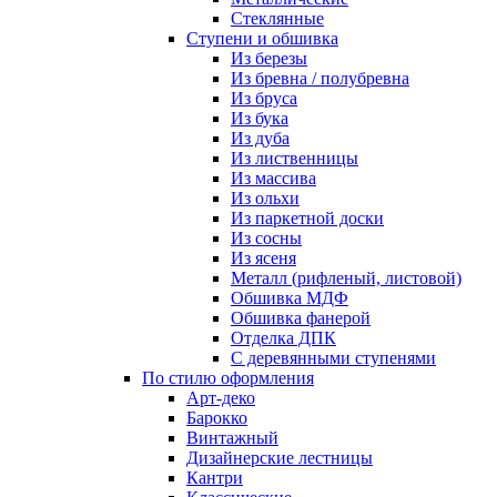
Стеклянные
Ступени и обшивка
Из березы
Из бревна / полубревна
Из бруса
Из бука
Из дуба
Из лиственницы
Из массива
Из ольхи
Из паркетной доски
Из сосны
Из ясеня
Металл (рифленый, листовой)
Обшивка МДФ
Обшивка фанерой
Отделка ДПК
С деревянными ступенями
По стилю оформления
Арт-деко
Барокко
Винтажный
Дизайнерские лестницы
Кантри