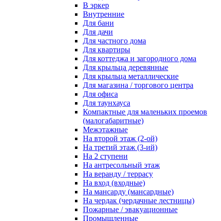
В эркер
Внутренние
Для бани
Для дачи
Для частного дома
Для квартиры
Для коттеджа и загородного дома
Для крыльца деревянные
Для крыльца металлические
Для магазина / торгового центра
Для офиса
Для таунхауса
Компактные для маленьких проемов
(малогабаритные)
Межэтажные
На второй этаж (2-ой)
На третий этаж (3-ий)
На 2 ступени
На антресольный этаж
На веранду / террасу
На вход (входные)
На мансарду (мансардные)
На чердак (чердачные лестницы)
Пожарные / эвакуационные
Промышленные