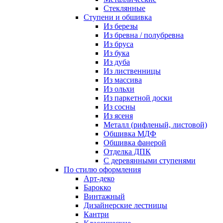
Стеклянные
Ступени и обшивка
Из березы
Из бревна / полубревна
Из бруса
Из бука
Из дуба
Из лиственницы
Из массива
Из ольхи
Из паркетной доски
Из сосны
Из ясеня
Металл (рифленый, листовой)
Обшивка МДФ
Обшивка фанерой
Отделка ДПК
С деревянными ступенями
По стилю оформления
Арт-деко
Барокко
Винтажный
Дизайнерские лестницы
Кантри