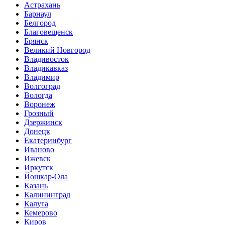
Астрахань
Барнаул
Белгород
Благовещенск
Брянск
Великий Новгород
Владивосток
Владикавказ
Владимир
Волгоград
Вологда
Воронеж
Грозный
Дзержинск
Донецк
Екатеринбург
Иваново
Ижевск
Иркутск
Йошкар-Ола
Казань
Калининград
Калуга
Кемерово
Киров