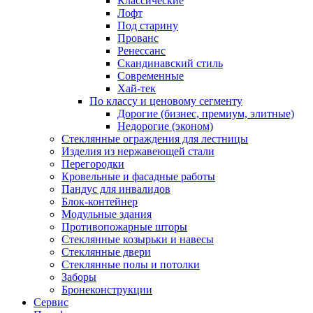
Классические
Лофт
Под старину
Прованс
Ренессанс
Скандинавский стиль
Современные
Хай-тек
По классу и ценовому сегменту
Дорогие (бизнес, премиум, элитные)
Недорогие (эконом)
Стеклянные ограждения для лестницы
Изделия из нержавеющей стали
Перегородки
Кровельные и фасадные работы
Пандус для инвалидов
Блок-контейнер
Модульные здания
Противопожарные шторы
Стеклянные козырьки и навесы
Стеклянные двери
Стеклянные полы и потолки
Заборы
Бронеконструкции
Сервис