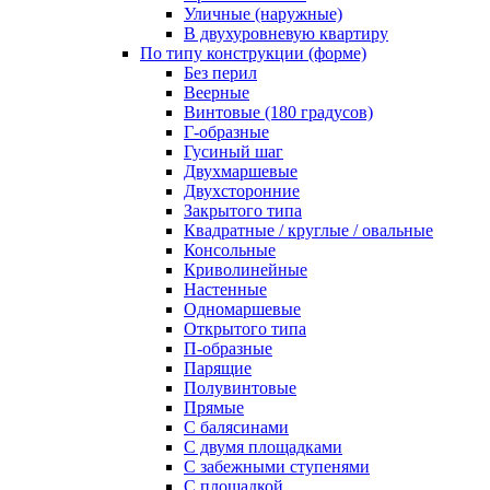
Уличные (наружные)
В двухуровневую квартиру
По типу конструкции (форме)
Без перил
Веерные
Винтовые (180 градусов)
Г-образные
Гусиный шаг
Двухмаршевые
Двухсторонние
Закрытого типа
Квадратные / круглые / овальные
Консольные
Криволинейные
Настенные
Одномаршевые
Открытого типа
П-образные
Парящие
Полувинтовые
Прямые
С балясинами
С двумя площадками
С забежными ступенями
С площадкой