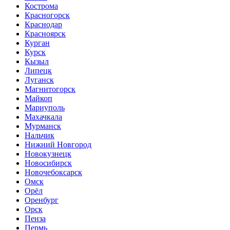
Кострома
Красногорск
Краснодар
Красноярск
Курган
Курск
Кызыл
Липецк
Луганск
Магнитогорск
Майкоп
Мариуполь
Махачкала
Мурманск
Нальчик
Нижний Новгород
Новокузнецк
Новосибирск
Новочебоксарск
Омск
Орёл
Оренбург
Орск
Пенза
Пермь