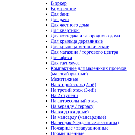
В эркер
Внутренние
Для бани
Для дачи
Для частного дома
Для квартиры
Для коттеджа и загородного дома
Для крыльца деревянные
Для крыльца металлические
Для магазина / торгового центра
Для офиса
Для таунхауса
Компактные для маленьких проемов
(малогабаритные)
Межэтажные
На второй этаж (2-ой)
На третий этаж (3-ий)
На 2 ступени
На антресольный этаж
На веранду / террасу
На вход (входные)
На мансарду (мансардные)
На чердак (чердачные лестницы)
Пожарные / эвакуационные
Промышленные