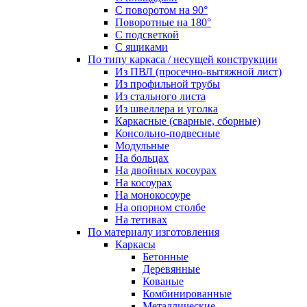
С поворотом на 90°
Поворотные на 180°
С подсветкой
С ящиками
По типу каркаса / несущей конструкции
Из ПВЛ (просечно-вытяжной лист)
Из профильной трубы
Из стального листа
Из швеллера и уголка
Каркасные (сварные, сборные)
Консольно-подвесные
Модульные
На больцах
На двойных косоурах
На косоурах
На монокосоуре
На опорном столбе
На тетивах
По материалу изготовления
Каркасы
Бетонные
Деревянные
Кованые
Комбинированные
Металлические