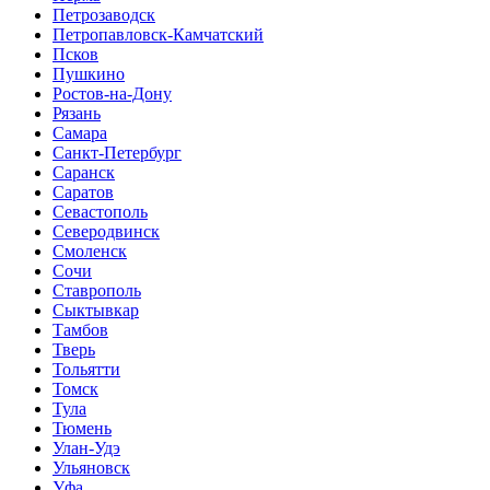
Петрозаводск
Петропавловск-Камчатский
Псков
Пушкино
Ростов-на-Дону
Рязань
Самара
Санкт-Петербург
Саранск
Саратов
Севастополь
Северодвинск
Смоленск
Сочи
Ставрополь
Сыктывкар
Тамбов
Тверь
Тольятти
Томск
Тула
Тюмень
Улан-Удэ
Ульяновск
Уфа