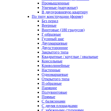
Промышленные
Уличные (наружные)
В двухуровневую квартиру
По типу конструкции (форме)
Без перил
Веерные
Винтовые (180 градусов)
Г-образные
Гусиный шаг
Двухмаршевые
Двухсторонние
Закрытого типа
Квадратные / круглые / овальные
Консольные
Криволинейные
Настенные
Одномаршевые
Открытого типа
П-образные
Парящие
Полувинтовые
Прямые
С балясинами
С двумя площадками
С забежными ступенями