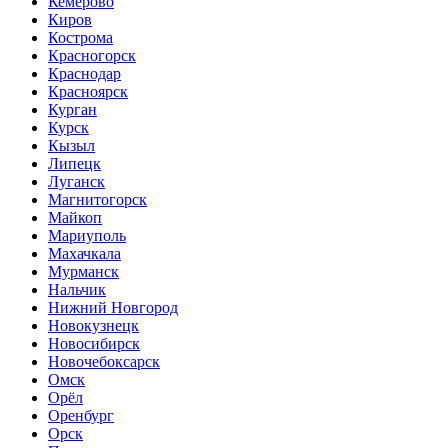
Кемерово
Киров
Кострома
Красногорск
Краснодар
Красноярск
Курган
Курск
Кызыл
Липецк
Луганск
Магнитогорск
Майкоп
Мариуполь
Махачкала
Мурманск
Нальчик
Нижний Новгород
Новокузнецк
Новосибирск
Новочебоксарск
Омск
Орёл
Оренбург
Орск