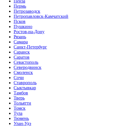
Пенза
Пермь
Петрозаводск
Петропавловск-Камчатский
Псков
Пушкино
Ростов-на-Дону
Рязань
Самара
Санкт-Петербург
Саранск
Саратов
Севастополь
Северодвинск
Смоленск
Сочи
Ставрополь
Сыктывкар
Тамбов
Тверь
Тольятти
Томск
Тула
Тюмень
Улан-Удэ