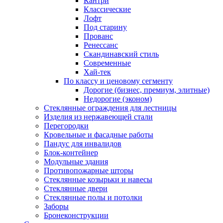
Кантри
Классические
Лофт
Под старину
Прованс
Ренессанс
Скандинавский стиль
Современные
Хай-тек
По классу и ценовому сегменту
Дорогие (бизнес, премиум, элитные)
Недорогие (эконом)
Стеклянные ограждения для лестницы
Изделия из нержавеющей стали
Перегородки
Кровельные и фасадные работы
Пандус для инвалидов
Блок-контейнер
Модульные здания
Противопожарные шторы
Стеклянные козырьки и навесы
Стеклянные двери
Стеклянные полы и потолки
Заборы
Бронеконструкции