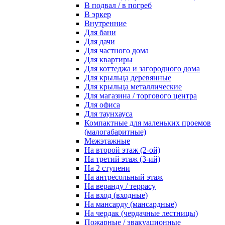
В подвал / в погреб
В эркер
Внутренние
Для бани
Для дачи
Для частного дома
Для квартиры
Для коттеджа и загородного дома
Для крыльца деревянные
Для крыльца металлические
Для магазина / торгового центра
Для офиса
Для таунхауса
Компактные для маленьких проемов
(малогабаритные)
Межэтажные
На второй этаж (2-ой)
На третий этаж (3-ий)
На 2 ступени
На антресольный этаж
На веранду / террасу
На вход (входные)
На мансарду (мансардные)
На чердак (чердачные лестницы)
Пожарные / эвакуационные