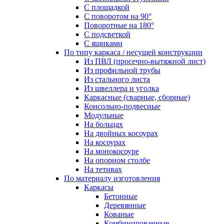
С площадкой
С поворотом на 90°
Поворотные на 180°
С подсветкой
С ящиками
По типу каркаса / несущей конструкции
Из ПВЛ (просечно-вытяжной лист)
Из профильной трубы
Из стального листа
Из швеллера и уголка
Каркасные (сварные, сборные)
Консольно-подвесные
Модульные
На больцах
На двойных косоурах
На косоурах
На монокосоуре
На опорном столбе
На тетивах
По материалу изготовления
Каркасы
Бетонные
Деревянные
Кованые
Комбинированные