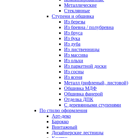
Металлические
Стеклянные
Ступени и обшивка
Из березы
Из бревна / полубревна
Из бруса
Из бука
Из дуба
Из лиственницы
Из массива
Из ольхи
Из паркетной доски
Из сосны
Из ясеня
Металл (рифленый, листовой)
Обшивка МДФ
Обшивка фанерой
Отделка ДПК
С деревянными ступенями
По стилю оформления
Арт-деко
Барокко
Винтажный
Дизайнерские лестницы