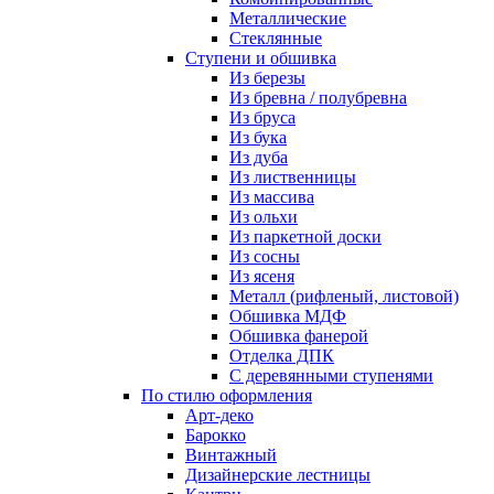
Металлические
Стеклянные
Ступени и обшивка
Из березы
Из бревна / полубревна
Из бруса
Из бука
Из дуба
Из лиственницы
Из массива
Из ольхи
Из паркетной доски
Из сосны
Из ясеня
Металл (рифленый, листовой)
Обшивка МДФ
Обшивка фанерой
Отделка ДПК
С деревянными ступенями
По стилю оформления
Арт-деко
Барокко
Винтажный
Дизайнерские лестницы