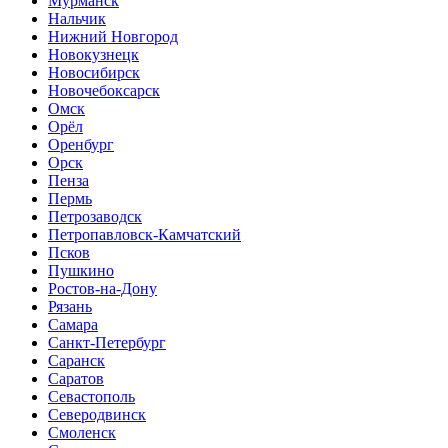
Мурманск
Нальчик
Нижний Новгород
Новокузнецк
Новосибирск
Новочебоксарск
Омск
Орёл
Оренбург
Орск
Пенза
Пермь
Петрозаводск
Петропавловск-Камчатский
Псков
Пушкино
Ростов-на-Дону
Рязань
Самара
Санкт-Петербург
Саранск
Саратов
Севастополь
Северодвинск
Смоленск