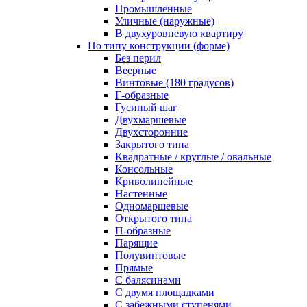
Промышленные
Уличные (наружные)
В двухуровневую квартиру
По типу конструкции (форме)
Без перил
Веерные
Винтовые (180 градусов)
Г-образные
Гусиный шаг
Двухмаршевые
Двухсторонние
Закрытого типа
Квадратные / круглые / овальные
Консольные
Криволинейные
Настенные
Одномаршевые
Открытого типа
П-образные
Парящие
Полувинтовые
Прямые
С балясинами
С двумя площадками
С забежными ступенями