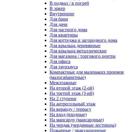
В подвал / в погреб
В эркер
Внутренние
Для бани
Для дачи
Для частного дома
Для квартиры
Для коттеджа и загородного дома
Для крыльца деревянные
Для крыльца металлические
Для магазина / торгового центра
Для офиса
Для таунхауса
Компактные для маленьких проемов
(малогабаритные)
Межэтажные
На второй этаж (2-ой)
На третий этаж (3-ий)
На 2 ступени
На антресольный этаж
На веранду / террасу
На вход (входные)
На мансарду (мансардные)
На чердак (чердачные лестницы)
Пожарные / эвакуационные