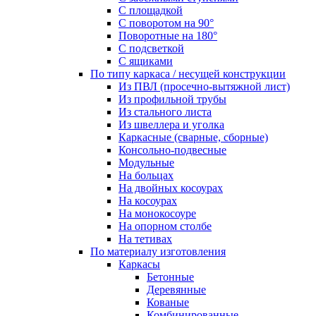
С площадкой
С поворотом на 90°
Поворотные на 180°
С подсветкой
С ящиками
По типу каркаса / несущей конструкции
Из ПВЛ (просечно-вытяжной лист)
Из профильной трубы
Из стального листа
Из швеллера и уголка
Каркасные (сварные, сборные)
Консольно-подвесные
Модульные
На больцах
На двойных косоурах
На косоурах
На монокосоуре
На опорном столбе
На тетивах
По материалу изготовления
Каркасы
Бетонные
Деревянные
Кованые
Комбинированные