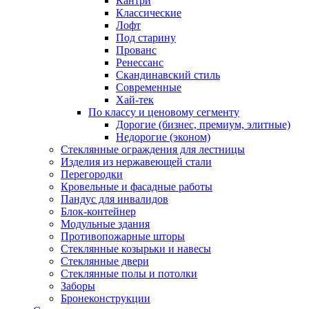
Кантри
Классические
Лофт
Под старину
Прованс
Ренессанс
Скандинавский стиль
Современные
Хай-тек
По классу и ценовому сегменту
Дорогие (бизнес, премиум, элитные)
Недорогие (эконом)
Стеклянные ограждения для лестницы
Изделия из нержавеющей стали
Перегородки
Кровельные и фасадные работы
Пандус для инвалидов
Блок-контейнер
Модульные здания
Противопожарные шторы
Стеклянные козырьки и навесы
Стеклянные двери
Стеклянные полы и потолки
Заборы
Бронеконструкции