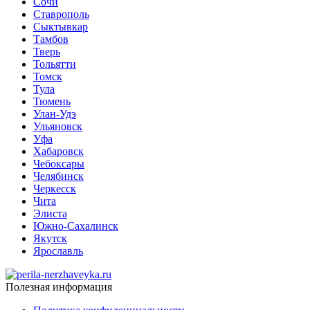
Сочи
Ставрополь
Сыктывкар
Тамбов
Тверь
Тольятти
Томск
Тула
Тюмень
Улан-Удэ
Ульяновск
Уфа
Хабаровск
Чебоксары
Челябинск
Черкесск
Чита
Элиста
Южно-Сахалинск
Якутск
Ярославль
Полезная информация