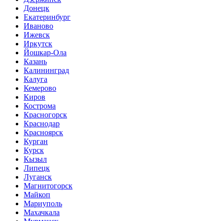
Донецк
Екатеринбург
Иваново
Ижевск
Иркутск
Йошкар-Ола
Казань
Калининград
Калуга
Кемерово
Киров
Кострома
Красногорск
Краснодар
Красноярск
Курган
Курск
Кызыл
Липецк
Луганск
Магнитогорск
Майкоп
Мариуполь
Махачкала