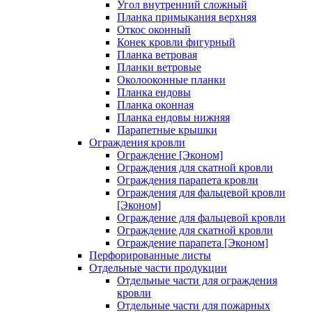
Угол внутренний сложный
Планка примыкания верхняя
Откос оконный
Конек кровли фигурный
Планка ветровая
Планки ветровые
Околооконные планки
Планка ендовы
Планка оконная
Планка ендовы нижняя
Парапетные крышки
Ограждения кровли
Ограждение [Эконом]
Ограждения для скатной кровли
Ограждения парапета кровли
Ограждения для фальцевой кровли
[Эконом]
Ограждение для фальцевой кровли
Ограждение для скатной кровли
Ограждение парапета [Эконом]
Перфорированные листы
Отдельные части продукции
Отдельные части для ограждения
кровли
Отдельные части для пожарных