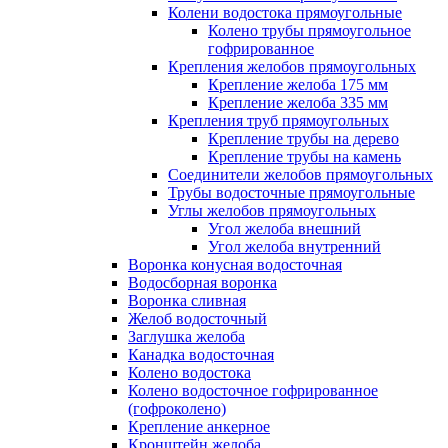
Колени водостока прямоугольные
Колено трубы прямоугольное
гофрированное
Крепления желобов прямоугольных
Крепление желоба 175 мм
Крепление желоба 335 мм
Крепления труб прямоугольных
Крепление трубы на дерево
Крепление трубы на камень
Соединители желобов прямоугольных
Трубы водосточные прямоугольные
Углы желобов прямоугольных
Угол желоба внешний
Угол желоба внутренний
Воронка конусная водосточная
Водосборная воронка
Воронка сливная
Желоб водосточный
Заглушка желоба
Канадка водосточная
Колено водостока
Колено водосточное гофрированное
(гофроколено)
Крепление анкерное
Кронштейн желоба