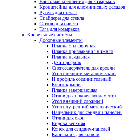
Вантовые крепления для козырьков
Кронштейны для алюминиевых фасадов
Рутель для стекла
Спайдеры для стекла
Стекло для навеса
Тяга для козырьков
Кровельные системы
Доборные элементы
Планка стыковочная
Планка примыкания нижняя
Планка начальная
Джи-профиль
Снегозадержатель для кровли
Угол внешний металлический
Н профиль соединительный
Конек крыши
Планка завершающая
Отлив для цоколя фундамента
Угол внешний сложный
Угол внутренний металлический
Нащельник для сэндвич-панелей
Отлив для окон
Ендова верхняя
Конек для сэндвич-панелей
Капельник для кровли