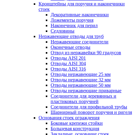
Кронштейны для поручня и наконечники
стоек
Декоративные наконечники
Ложементы поручня
Наконечник для перил
Седловины
Нержавеющие отводы для труб
Нержавеющие соединители
Оконечные отводы
Отвод из нержавейки 90 градусов
Отводы AISI 201
Отводы AISI 304
Отводы AISI 316
Отводы нержавеющие 25 мм
Отводы нержавеющие 32 мм
Отводы нержавеющие 50 мм
Отводы нержавеющие приварные
Соединители для деревянных и
пластиковых поручней
Соединители для профильной трубы
Шарнирный поворот поручня и ригеля
Основания стоек ограждения
Боковые крепежи стойки
Больцевая конструкция
Закладные, основание стоек