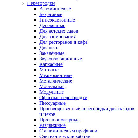
Перегородки
Алюминиевые
Безрамные
Гипсокартонные
Деревянные
Для детских садов
Для зонирования
Для ресторанов и кафе
Для школ
Закалённые
Звукоизоляционные
Каркасные
Матовые
Межкомнатные
Металлические
Мобильные
Модульные
Офисные перегородки
Писсуарные
Производственные перегородки для складов
и цехов
Противопожарные
Раздвижные
С алюминиевым профилем
Сантехнические кабины