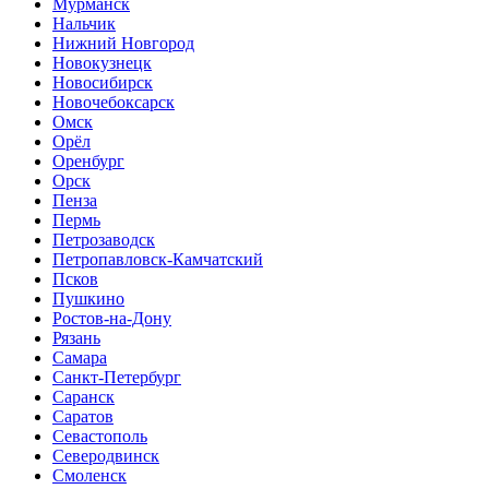
Мурманск
Нальчик
Нижний Новгород
Новокузнецк
Новосибирск
Новочебоксарск
Омск
Орёл
Оренбург
Орск
Пенза
Пермь
Петрозаводск
Петропавловск-Камчатский
Псков
Пушкино
Ростов-на-Дону
Рязань
Самара
Санкт-Петербург
Саранск
Саратов
Севастополь
Северодвинск
Смоленск