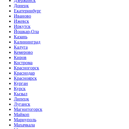
Дзержинск
Донецк
Екатеринбург
Иваново
Ижевск
Иркутск
Йошкар-Ола
Казань
Калининград
Калуга
Кемерово
Киров
Кострома
Красногорск
Краснодар
Красноярск
Курган
Курск
Кызыл
Липецк
Луганск
Магнитогорск
Майкоп
Мариуполь
Махачкала