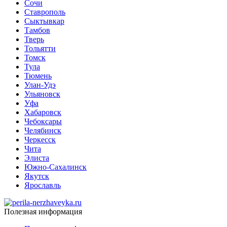
Сочи
Ставрополь
Сыктывкар
Тамбов
Тверь
Тольятти
Томск
Тула
Тюмень
Улан-Удэ
Ульяновск
Уфа
Хабаровск
Чебоксары
Челябинск
Черкесск
Чита
Элиста
Южно-Сахалинск
Якутск
Ярославль
Полезная информация