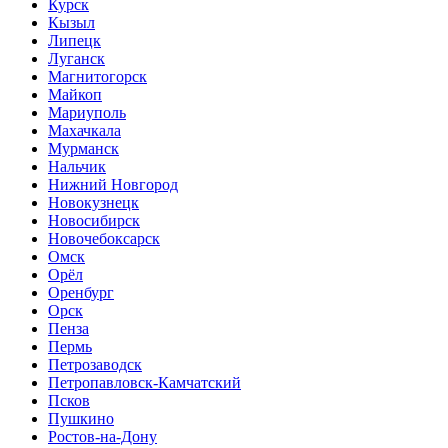
Курск
Кызыл
Липецк
Луганск
Магнитогорск
Майкоп
Мариуполь
Махачкала
Мурманск
Нальчик
Нижний Новгород
Новокузнецк
Новосибирск
Новочебоксарск
Омск
Орёл
Оренбург
Орск
Пенза
Пермь
Петрозаводск
Петропавловск-Камчатский
Псков
Пушкино
Ростов-на-Дону