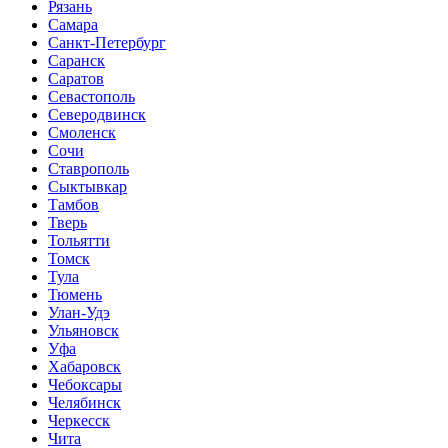
Рязань
Самара
Санкт-Петербург
Саранск
Саратов
Севастополь
Северодвинск
Смоленск
Сочи
Ставрополь
Сыктывкар
Тамбов
Тверь
Тольятти
Томск
Тула
Тюмень
Улан-Удэ
Ульяновск
Уфа
Хабаровск
Чебоксары
Челябинск
Черкесск
Чита