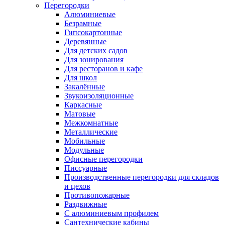
Перегородки
Алюминиевые
Безрамные
Гипсокартонные
Деревянные
Для детских садов
Для зонирования
Для ресторанов и кафе
Для школ
Закалённые
Звукоизоляционные
Каркасные
Матовые
Межкомнатные
Металлические
Мобильные
Модульные
Офисные перегородки
Писсуарные
Производственные перегородки для складов
и цехов
Противопожарные
Раздвижные
С алюминиевым профилем
Сантехнические кабины