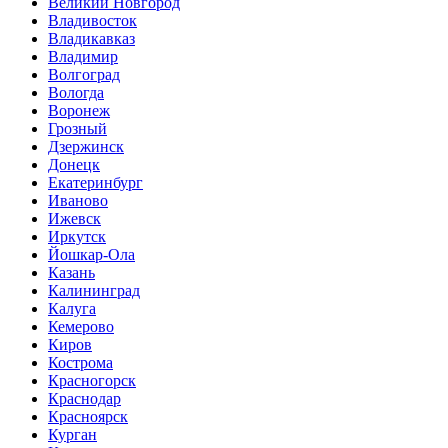
Великий Новгород
Владивосток
Владикавказ
Владимир
Волгоград
Вологда
Воронеж
Грозный
Дзержинск
Донецк
Екатеринбург
Иваново
Ижевск
Иркутск
Йошкар-Ола
Казань
Калининград
Калуга
Кемерово
Киров
Кострома
Красногорск
Краснодар
Красноярск
Курган