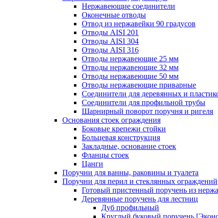
Нержавеющие соединители
Оконечные отводы
Отвод из нержавейки 90 градусов
Отводы AISI 201
Отводы AISI 304
Отводы AISI 316
Отводы нержавеющие 25 мм
Отводы нержавеющие 32 мм
Отводы нержавеющие 50 мм
Отводы нержавеющие приварные
Соединители для деревянных и пластик
Соединители для профильной трубы
Шарнирный поворот поручня и ригеля
Основания стоек ограждения
Боковые крепежи стойки
Больцевая конструкция
Закладные, основание стоек
Фланцы стоек
Цанги
Поручни для ванны, раковины и туалета
Поручни для перил и стеклянных ограждений
Готовый пристенный поручень из нерж
Деревянные поручень для лестниц
Дуб профильный
Круглый буковый поручень [Экон