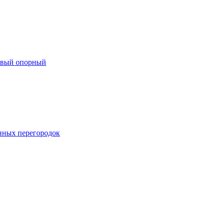
евый опорный
нных перегородок