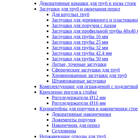
Декоративные крышки для труб и низы стоек
Заглушки для труб и окончания перил
Для круглых труб
Заглушки для деревянного и пластиково
Заглушки для поручня с пазом
Заглушки для профильной трубы 40х40
Заглушки для трубы 16 мм
Заглушки для трубы 25 мм
Заглушки для трубы 32 мм
Заглушки для трубы 42.4 мм
Заглушки для трубы 50 мм
Литые, точеные заглушки
Сферические заглушки для труб
Хромированные заглушки для труб
Штампованные заглушки
Комплектующие для ограждений с подсветко
Крепление ригеля к стойке
Ригеледержатели Ø12 мм
Ригеледержатели Ø16 мм
Кронштейны для поручня и наконечники стое
Декоративные наконечники
Ложементы поручня
Наконечник для перил
Седловины
Нержавеющие отводы для труб