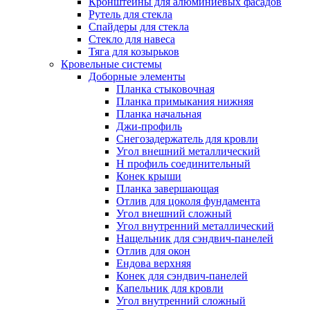
Кронштейны для алюминиевых фасадов
Рутель для стекла
Спайдеры для стекла
Стекло для навеса
Тяга для козырьков
Кровельные системы
Доборные элементы
Планка стыковочная
Планка примыкания нижняя
Планка начальная
Джи-профиль
Снегозадержатель для кровли
Угол внешний металлический
Н профиль соединительный
Конек крыши
Планка завершающая
Отлив для цоколя фундамента
Угол внешний сложный
Угол внутренний металлический
Нащельник для сэндвич-панелей
Отлив для окон
Ендова верхняя
Конек для сэндвич-панелей
Капельник для кровли
Угол внутренний сложный