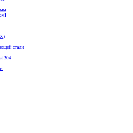
 мм
ом]
ВХ)
еющей стали
i 304
ли