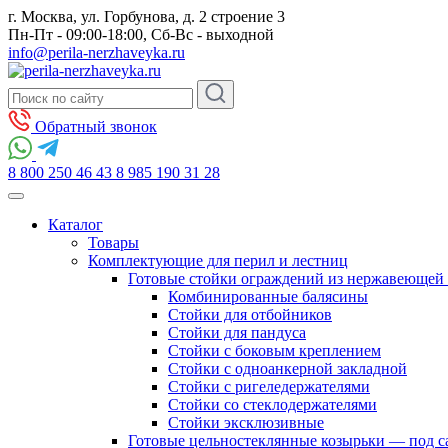
г. Москва, ул. Горбунова, д. 2 строение 3
Пн-Пт - 09:00-18:00, Сб-Вс - выходной
info@perila-nerzhaveyka.ru
Обратный звонок
8 800 250 46 43
8 985 190 31 28
Каталог
Товары
Комплектующие для перил и лестниц
Готовые стойки ограждений из нержавеющей 
Комбинированные балясины
Стойки для отбойников
Стойки для пандуса
Стойки с боковым креплением
Стойки с одноанкерной закладной
Стойки с ригеледержателями
Стойки со стеклодержателями
Стойки эксклюзивные
Готовые цельностеклянные козырьки — под с