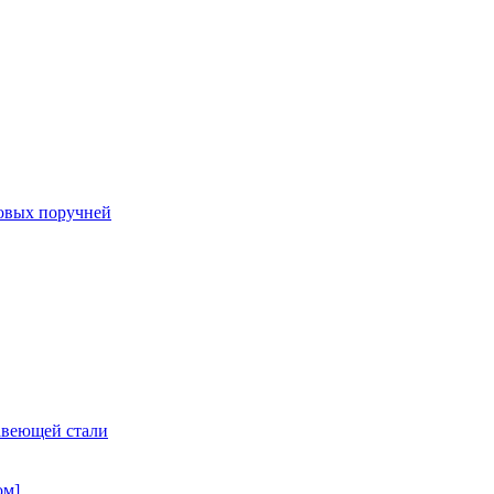
овых поручней
авеющей стали
ом]