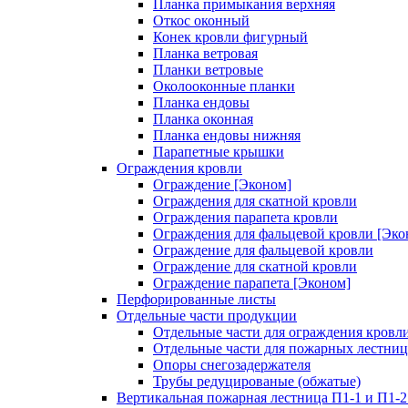
Планка примыкания верхняя
Откос оконный
Конек кровли фигурный
Планка ветровая
Планки ветровые
Околооконные планки
Планка ендовы
Планка оконная
Планка ендовы нижняя
Парапетные крышки
Ограждения кровли
Ограждение [Эконом]
Ограждения для скатной кровли
Ограждения парапета кровли
Ограждения для фальцевой кровли [Эко
Ограждение для фальцевой кровли
Ограждение для скатной кровли
Ограждение парапета [Эконом]
Перфорированные листы
Отдельные части продукции
Отдельные части для ограждения кровл
Отдельные части для пожарных лестниц
Опоры снегозадержателя
Трубы редуцированые (обжатые)
Вертикальная пожарная лестница П1-1 и П1-2