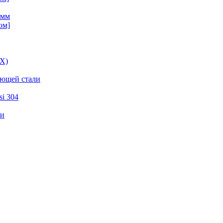
 мм
ом]
ВХ)
еющей стали
i 304
ли