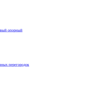
евый опорный
нных перегородок