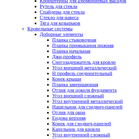
Кронштейны для алюминиевых фасадов
Рутель для стекла
Спайдеры для стекла
Стекло для навеса
Тяга для козырьков
Кровельные системы
Доборные элементы
Планка стыковочная
Планка примыкания нижняя
Планка начальная
Джи-профиль
Снегозадержатель для кровли
Угол внешний металлический
Н профиль соединительный
Конек крыши
Планка завершающая
Отлив для цоколя фундамента
Угол внешний сложный
Угол внутренний металлический
Нащельник для сэндвич-панелей
Отлив для окон
Ендова верхняя
Конек для сэндвич-панелей
Капельник для кровли
Угол внутренний сложный