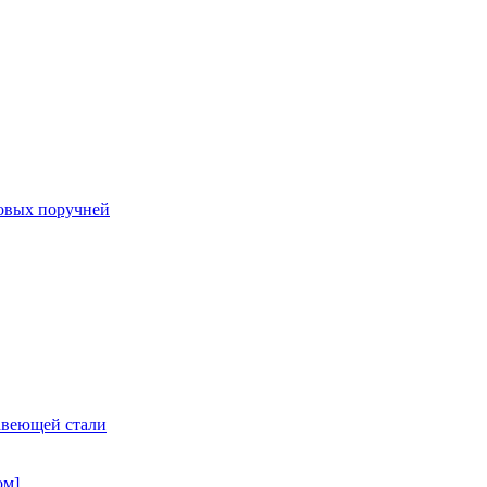
овых поручней
авеющей стали
ом]