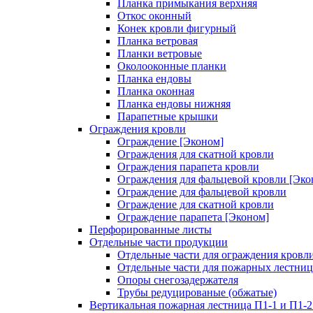
Планка примыкания верхняя
Откос оконный
Конек кровли фигурный
Планка ветровая
Планки ветровые
Околооконные планки
Планка ендовы
Планка оконная
Планка ендовы нижняя
Парапетные крышки
Ограждения кровли
Ограждение [Эконом]
Ограждения для скатной кровли
Ограждения парапета кровли
Ограждения для фальцевой кровли [Эко
Ограждение для фальцевой кровли
Ограждение для скатной кровли
Ограждение парапета [Эконом]
Перфорированные листы
Отдельные части продукции
Отдельные части для ограждения кровл
Отдельные части для пожарных лестниц
Опоры снегозадержателя
Трубы редуцированые (обжатые)
Вертикальная пожарная лестница П1-1 и П1-2