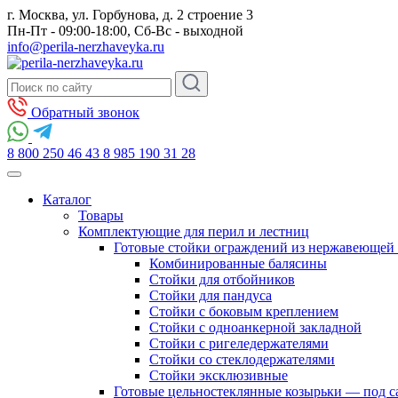
г. Москва, ул. Горбунова, д. 2 строение 3
Пн-Пт - 09:00-18:00, Сб-Вс - выходной
info@perila-nerzhaveyka.ru
Обратный звонок
8 800 250 46 43
8 985 190 31 28
Каталог
Товары
Комплектующие для перил и лестниц
Готовые стойки ограждений из нержавеющей 
Комбинированные балясины
Стойки для отбойников
Стойки для пандуса
Стойки с боковым креплением
Стойки с одноанкерной закладной
Стойки с ригеледержателями
Стойки со стеклодержателями
Стойки эксклюзивные
Готовые цельностеклянные козырьки — под с