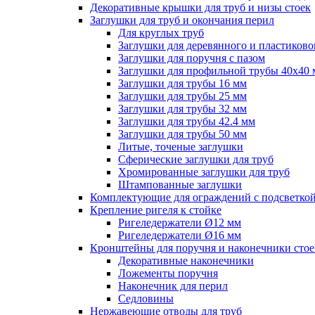
Декоративные крышки для труб и низы стоек
Заглушки для труб и окончания перил
Для круглых труб
Заглушки для деревянного и пластиково
Заглушки для поручня с пазом
Заглушки для профильной трубы 40х40
Заглушки для трубы 16 мм
Заглушки для трубы 25 мм
Заглушки для трубы 32 мм
Заглушки для трубы 42.4 мм
Заглушки для трубы 50 мм
Литые, точеные заглушки
Сферические заглушки для труб
Хромированные заглушки для труб
Штампованные заглушки
Комплектующие для ограждений с подсветко
Крепление ригеля к стойке
Ригеледержатели Ø12 мм
Ригеледержатели Ø16 мм
Кронштейны для поручня и наконечники стое
Декоративные наконечники
Ложементы поручня
Наконечник для перил
Седловины
Нержавеющие отводы для труб