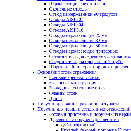
Нержавеющие соединители
Оконечные отводы
Отвод из нержавейки 90 градусов
Отводы AISI 201
Отводы AISI 304
Отводы AISI 316
Отводы нержавеющие 25 мм
Отводы нержавеющие 32 мм
Отводы нержавеющие 50 мм
Отводы нержавеющие приварные
Соединители для деревянных и пластик
Соединители для профильной трубы
Шарнирный поворот поручня и ригеля
Основания стоек ограждения
Боковые крепежи стойки
Больцевая конструкция
Закладные, основание стоек
Фланцы стоек
Цанги
Поручни для ванны, раковины и туалета
Поручни для перил и стеклянных ограждений
Готовый пристенный поручень из нерж
Деревянные поручень для лестниц
Дуб профильный
Круглый буковый поручень [Экон