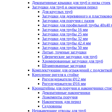
Декоративные крышки для труб и низы стоек
Заглушки для труб и окончания перил
Для круглых труб
Заглушки для деревянного и пластиково
Заглушки для поручня с пазом
Заглушки для профильной трубы 40х40
Заглушки для трубы 16 мм
Заглушки для трубы 25 мм
Заглушки для трубы 32 мм
Заглушки для трубы 42.4 мм
Заглушки для трубы 50 мм
Литые, точеные заглушки
Сферические заглушки для труб
Хромированные заглушки для труб
Штампованные заглушки
Комплектующие для ограждений с подсветко
Крепление ригеля к стойке
Ригеледержатели Ø12 мм
Ригеледержатели Ø16 мм
Кронштейны для поручня и наконечники стое
Декоративные наконечники
Ложементы поручня
Наконечник для перил
Седловины
Нержавеющие отводы для труб