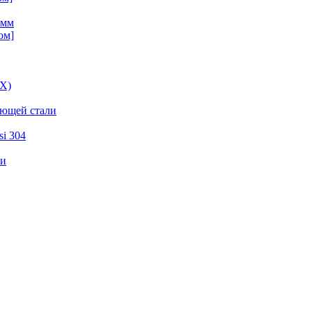
 мм
ом]
ВХ)
еющей стали
i 304
ли