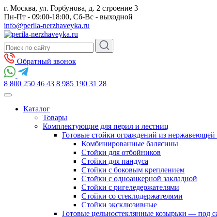
г. Москва, ул. Горбунова, д. 2 строение 3
Пн-Пт - 09:00-18:00, Сб-Вс - выходной
info@perila-nerzhaveyka.ru
Обратный звонок
8 800 250 46 43
8 985 190 31 28
Каталог
Товары
Комплектующие для перил и лестниц
Готовые стойки ограждений из нержавеющей 
Комбинированные балясины
Стойки для отбойников
Стойки для пандуса
Стойки с боковым креплением
Стойки с одноанкерной закладной
Стойки с ригеледержателями
Стойки со стеклодержателями
Стойки эксклюзивные
Готовые цельностеклянные козырьки — под с