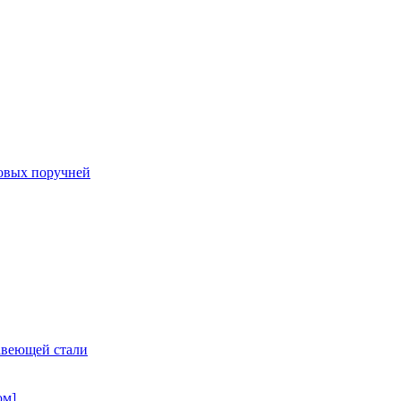
овых поручней
авеющей стали
ом]