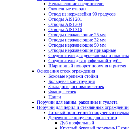
Нержавеющие соединители
Оконечные отводы
Отвод из нержавейки 90 градусов
Отводы AISI 201
Отводы AISI 304
Отводы AISI 316
Отводы нержавеющие 25 мм
Отводы нержавеющие 32 мм
Отводы нержавеющие 50 мм
Отводы нержавеющие приварные
Соединители для деревянных и пластик
Соединители для профильной трубы
Шарнирный поворот поручня и ригеля
Основания стоек ограждения
Боковые крепежи стойки
Больцевая конструкция
Закладные, основание стоек
Фланцы стоек
Цанги
Поручни для ванны, раковины и туалета
Поручни для перил и стеклянных ограждений
Готовый пристенный поручень из нерж
Деревянные поручень для лестниц
Дуб профильный
Круглый буковый поручень [Экон