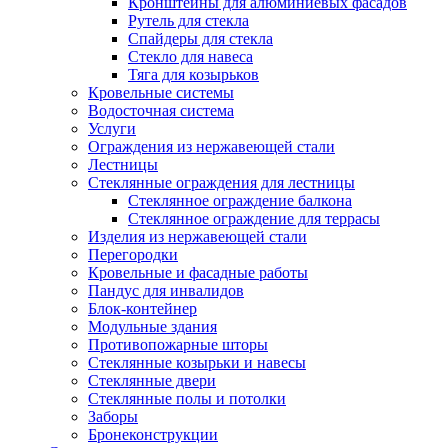
Кронштейны для алюминиевых фасадов
Рутель для стекла
Спайдеры для стекла
Стекло для навеса
Тяга для козырьков
Кровельные системы
Водосточная система
Услуги
Ограждения из нержавеющей стали
Лестницы
Стеклянные ограждения для лестницы
Стеклянное ограждение балкона
Стеклянное ограждение для террасы
Изделия из нержавеющей стали
Перегородки
Кровельные и фасадные работы
Пандус для инвалидов
Блок-контейнер
Модульные здания
Противопожарные шторы
Стеклянные козырьки и навесы
Стеклянные двери
Стеклянные полы и потолки
Заборы
Бронеконструкции