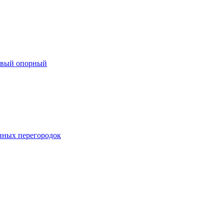
евый опорный
нных перегородок