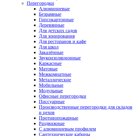
Перегородки
Алюминиевые
Безрамные
Гипсокартонные
Деревянные
Для детских садов
Для зонирования
Для ресторанов и кафе
Для школ
Закалённые
Звукоизоляционные
Каркасные
Матовые
Межкомнатные
Металлические
Мобильные
Модульные
Офисные перегородки
Писсуарные
Производственные перегородки для складов
и цехов
Противопожарные
Раздвижные
С алюминиевым профилем
Сантехнические кабины