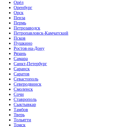
Орёл
Оренбург
Орск
Пенза
Пермь
Петрозаводск
Петропавловск-Камчатский
Псков
Пушкино
Ростов-на-Дону
Рязань
Самара
Санкт-Петербург
Саранск
Саратов
Севастополь
Северодвинск
Смоленск
Сочи
Ставрополь
Сыктывкар
Тамбов
Тверь
Тольятти
Томск