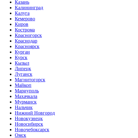
Казань
Калининград
Калуга
Кемерово
Киров
Кострома
Красногорск
Краснодар
Красноярск
Курган
Курск
Кызыл
Липецк
Луганск
Магнитогорск
Майкоп
Мариуполь
Махачкала
Мурманск
Нальчик
Нижний Новгород
Новокузнецк
Новосибирск
Новочебоксарск
Омск