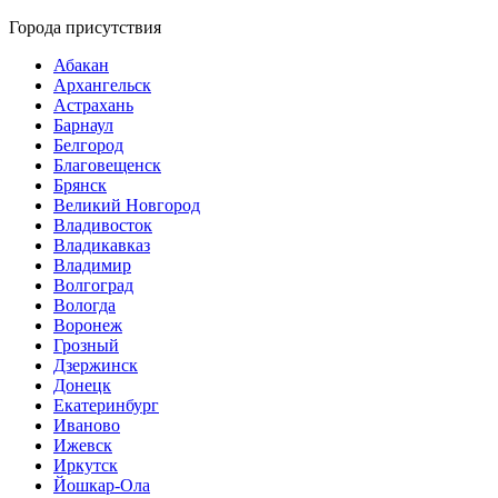
Города присутствия
Абакан
Архангельск
Астрахань
Барнаул
Белгород
Благовещенск
Брянск
Великий Новгород
Владивосток
Владикавказ
Владимир
Волгоград
Вологда
Воронеж
Грозный
Дзержинск
Донецк
Екатеринбург
Иваново
Ижевск
Иркутск
Йошкар-Ола