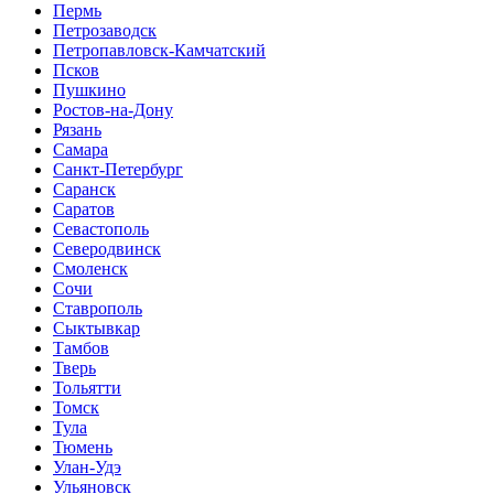
Пермь
Петрозаводск
Петропавловск-Камчатский
Псков
Пушкино
Ростов-на-Дону
Рязань
Самара
Санкт-Петербург
Саранск
Саратов
Севастополь
Северодвинск
Смоленск
Сочи
Ставрополь
Сыктывкар
Тамбов
Тверь
Тольятти
Томск
Тула
Тюмень
Улан-Удэ
Ульяновск