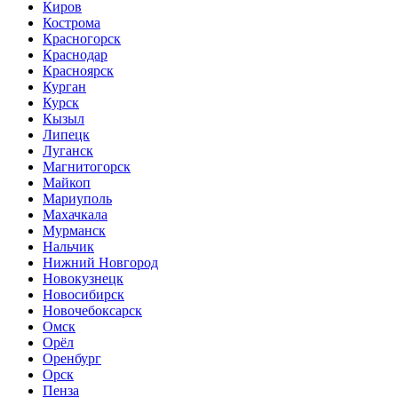
Киров
Кострома
Красногорск
Краснодар
Красноярск
Курган
Курск
Кызыл
Липецк
Луганск
Магнитогорск
Майкоп
Мариуполь
Махачкала
Мурманск
Нальчик
Нижний Новгород
Новокузнецк
Новосибирск
Новочебоксарск
Омск
Орёл
Оренбург
Орск
Пенза