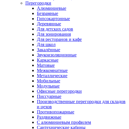
Перегородки
Алюминиевые
Безрамные
Гипсокартонные
Деревянные
Для детских садов
Для зонирования
Для ресторанов и кафе
Для школ
Закалённые
Звукоизоляционные
Каркасные
Матовые
Межкомнатные
Металлические
Мобильные
Модульные
Офисные перегородки
Писсуарные
Производственные перегородки для складов
и цехов
Противопожарные
Раздвижные
С алюминиевым профилем
Сантехнические кабины