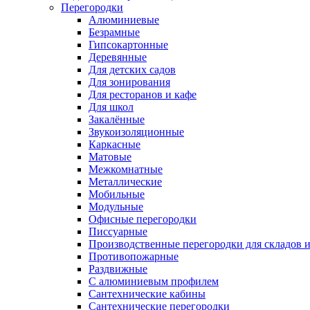
Перегородки
Алюминиевые
Безрамные
Гипсокартонные
Деревянные
Для детских садов
Для зонирования
Для ресторанов и кафе
Для школ
Закалённые
Звукоизоляционные
Каркасные
Матовые
Межкомнатные
Металлические
Мобильные
Модульные
Офисные перегородки
Писсуарные
Производственные перегородки для складов и
Противопожарные
Раздвижные
С алюминиевым профилем
Сантехнические кабины
Сантехнические перегородки