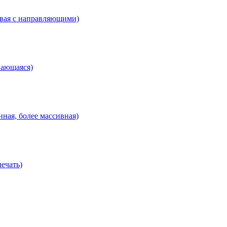
евая с направляющими)
вающаяся)
ная, более массивная)
ечать)