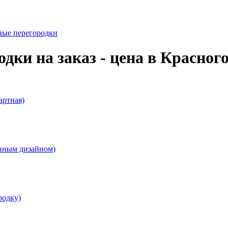
ные перегородки
ки на заказ - цена в Красног
артная)
нным дизайном)
родку)