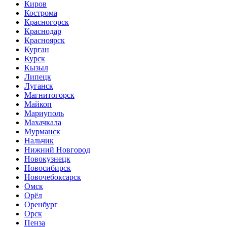
Киров
Кострома
Красногорск
Краснодар
Красноярск
Курган
Курск
Кызыл
Липецк
Луганск
Магнитогорск
Майкоп
Мариуполь
Махачкала
Мурманск
Нальчик
Нижний Новгород
Новокузнецк
Новосибирск
Новочебоксарск
Омск
Орёл
Оренбург
Орск
Пенза