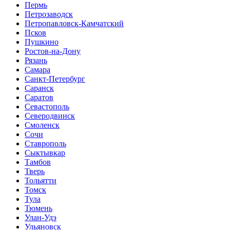
Пермь
Петрозаводск
Петропавловск-Камчатский
Псков
Пушкино
Ростов-на-Дону
Рязань
Самара
Санкт-Петербург
Саранск
Саратов
Севастополь
Северодвинск
Смоленск
Сочи
Ставрополь
Сыктывкар
Тамбов
Тверь
Тольятти
Томск
Тула
Тюмень
Улан-Удэ
Ульяновск