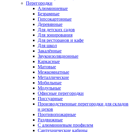
Перегородки
Алюминиевые
Безрамные
Гипсокартонные
Деревянные
Для детских садов
Для зонирования
Для ресторанов и кафе
Для школ
Закалённые
Звукоизоляционные
Каркасные
Матовые
Межкомнатные
Металлические
Мобильные
Модульные
Офисные перегородки
Писсуарные
Производственные перегородки для складов
и цехов
Противопожарные
Раздвижные
С алюминиевым профилем
Сантехнические кабины