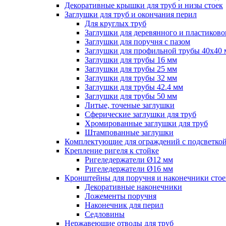
Декоративные крышки для труб и низы стоек
Заглушки для труб и окончания перил
Для круглых труб
Заглушки для деревянного и пластиково
Заглушки для поручня с пазом
Заглушки для профильной трубы 40х40
Заглушки для трубы 16 мм
Заглушки для трубы 25 мм
Заглушки для трубы 32 мм
Заглушки для трубы 42.4 мм
Заглушки для трубы 50 мм
Литые, точеные заглушки
Сферические заглушки для труб
Хромированные заглушки для труб
Штампованные заглушки
Комплектующие для ограждений с подсветко
Крепление ригеля к стойке
Ригеледержатели Ø12 мм
Ригеледержатели Ø16 мм
Кронштейны для поручня и наконечники стое
Декоративные наконечники
Ложементы поручня
Наконечник для перил
Седловины
Нержавеющие отводы для труб