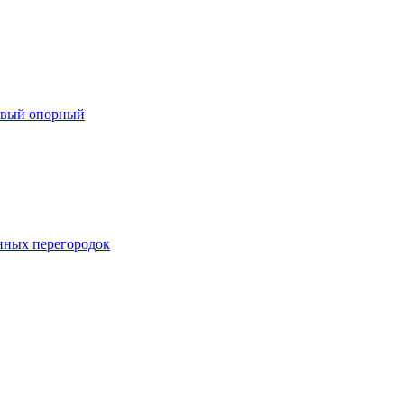
евый опорный
нных перегородок