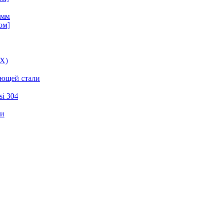
 мм
ом]
ВХ)
еющей стали
i 304
ли