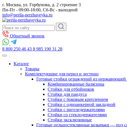
г. Москва, ул. Горбунова, д. 2 строение 3
Пн-Пт - 09:00-18:00, Сб-Вс - выходной
info@perila-nerzhaveyka.ru
Обратный звонок
8 800 250 46 43
8 985 190 31 28
Каталог
Товары
Комплектующие для перил и лестниц
Готовые стойки ограждений из нержавеющей 
Комбинированные балясины
Стойки для отбойников
Стойки для пандуса
Стойки с боковым креплением
Стойки с одноанкерной закладной
Стойки с ригеледержателями
Стойки со стеклодержателями
Стойки эксклюзивные
Готовые цельностеклянные козырьки — под с