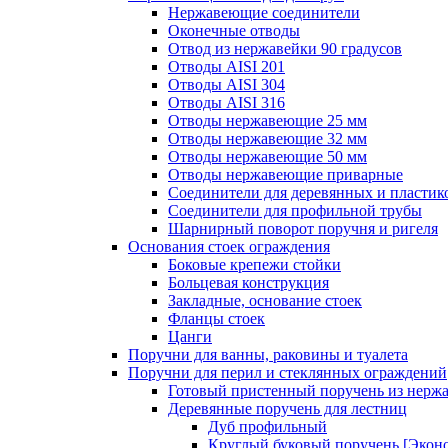
Нержавеющие соединители
Оконечные отводы
Отвод из нержавейки 90 градусов
Отводы AISI 201
Отводы AISI 304
Отводы AISI 316
Отводы нержавеющие 25 мм
Отводы нержавеющие 32 мм
Отводы нержавеющие 50 мм
Отводы нержавеющие приварные
Соединители для деревянных и пластик
Соединители для профильной трубы
Шарнирный поворот поручня и ригеля
Основания стоек ограждения
Боковые крепежи стойки
Больцевая конструкция
Закладные, основание стоек
Фланцы стоек
Цанги
Поручни для ванны, раковины и туалета
Поручни для перил и стеклянных ограждений
Готовый пристенный поручень из нерж
Деревянные поручень для лестниц
Дуб профильный
Круглый буковый поручень [Экон