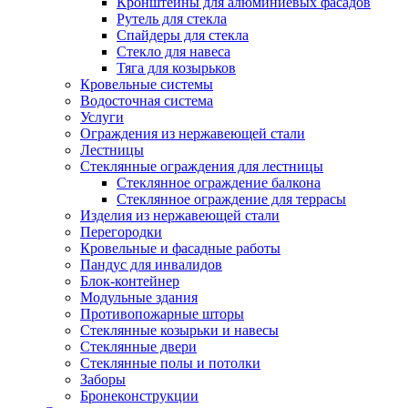
Кронштейны для алюминиевых фасадов
Рутель для стекла
Спайдеры для стекла
Стекло для навеса
Тяга для козырьков
Кровельные системы
Водосточная система
Услуги
Ограждения из нержавеющей стали
Лестницы
Стеклянные ограждения для лестницы
Стеклянное ограждение балкона
Стеклянное ограждение для террасы
Изделия из нержавеющей стали
Перегородки
Кровельные и фасадные работы
Пандус для инвалидов
Блок-контейнер
Модульные здания
Противопожарные шторы
Стеклянные козырьки и навесы
Стеклянные двери
Стеклянные полы и потолки
Заборы
Бронеконструкции