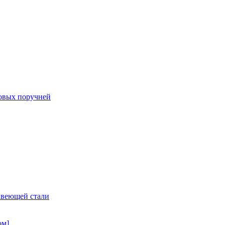
овых поручней
авеющей стали
ом]