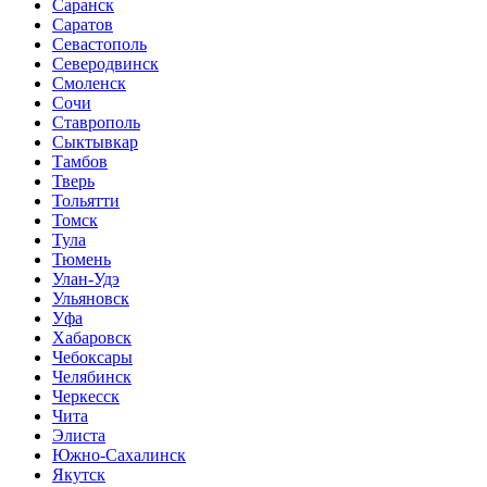
Саранск
Саратов
Севастополь
Северодвинск
Смоленск
Сочи
Ставрополь
Сыктывкар
Тамбов
Тверь
Тольятти
Томск
Тула
Тюмень
Улан-Удэ
Ульяновск
Уфа
Хабаровск
Чебоксары
Челябинск
Черкесск
Чита
Элиста
Южно-Сахалинск
Якутск