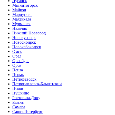
Луганск
Магнитогорск
Майкоп
Мариуполь
Махачкала
Мурманск
Нальчик
Нижний Новгород
Новокузнецк
Новосибирск
Новочебоксарск
Омск
Орёл
Оренбург
Орск
Пенза
Пермь
Петрозаводск
Петропавловск-Камчатский
Псков
Пушкино
Ростов-на-Дону
Рязань
Самара
Санкт-Петербург