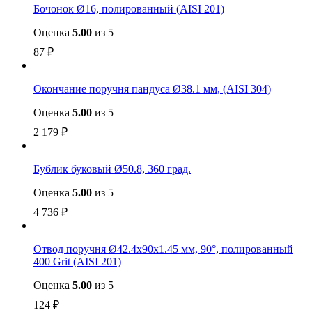
Бочонок Ø16, полированный (AISI 201)
Оценка
5.00
из 5
87
₽
Окончание поручня пандуса Ø38.1 мм, (AISI 304)
Оценка
5.00
из 5
2 179
₽
Бублик буковый Ø50.8, 360 град.
Оценка
5.00
из 5
4 736
₽
Отвод поручня Ø42.4х90х1.45 мм, 90°, полированный
400 Grit (AISI 201)
Оценка
5.00
из 5
124
₽