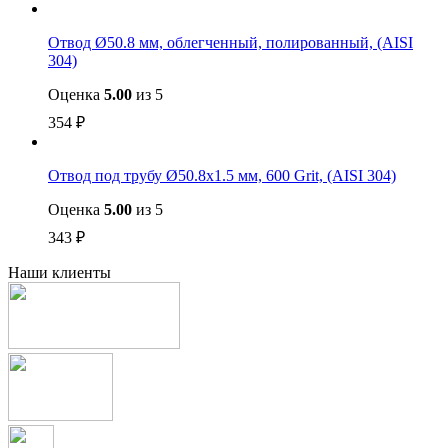
Отвод Ø50.8 мм, облегченный, полированный, (AISI
304)
Оценка
5.00
из 5
354
₽
Отвод под трубу Ø50.8х1.5 мм, 600 Grit, (AISI 304)
Оценка
5.00
из 5
343
₽
Наши клиенты