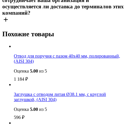
сотрудничает ваша организация и
осуществляется ли доставка до терминалов этих
компаний?
Похожие товары
Отвод для поручня с пазом 40х40 мм, полированный,
(AISI 304)
Оценка
5.00
из 5
1 184
₽
Заглушка с отводом литая Ø38.1 мм, с круглой
заглушкой, (AISI 304)
Оценка
5.00
из 5
596
₽