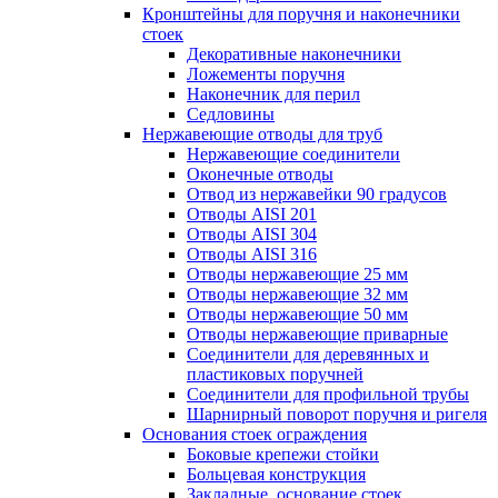
Кронштейны для поручня и наконечники
стоек
Декоративные наконечники
Ложементы поручня
Наконечник для перил
Седловины
Нержавеющие отводы для труб
Нержавеющие соединители
Оконечные отводы
Отвод из нержавейки 90 градусов
Отводы AISI 201
Отводы AISI 304
Отводы AISI 316
Отводы нержавеющие 25 мм
Отводы нержавеющие 32 мм
Отводы нержавеющие 50 мм
Отводы нержавеющие приварные
Соединители для деревянных и
пластиковых поручней
Соединители для профильной трубы
Шарнирный поворот поручня и ригеля
Основания стоек ограждения
Боковые крепежи стойки
Больцевая конструкция
Закладные, основание стоек