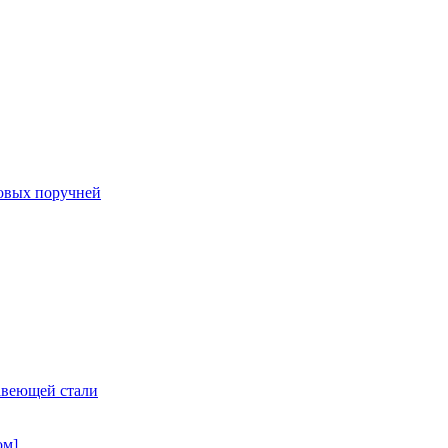
овых поручней
авеющей стали
ом]