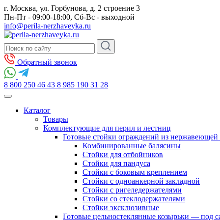
г. Москва, ул. Горбунова, д. 2 строение 3
Пн-Пт - 09:00-18:00, Сб-Вс - выходной
info@perila-nerzhaveyka.ru
Обратный звонок
8 800 250 46 43
8 985 190 31 28
Каталог
Товары
Комплектующие для перил и лестниц
Готовые стойки ограждений из нержавеющей 
Комбинированные балясины
Стойки для отбойников
Стойки для пандуса
Стойки с боковым креплением
Стойки с одноанкерной закладной
Стойки с ригеледержателями
Стойки со стеклодержателями
Стойки эксклюзивные
Готовые цельностеклянные козырьки — под с