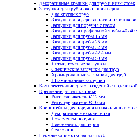
Декоративные крышки для труб и низы стоек
Заглушки для труб и окончания перил
Для круглых труб
Заглушки для деревянного и пластиково
Заглушки для поручня с пазом
Заглушки для профильной трубы 40х40
Заглушки для трубы 16 мм
Заглушки для трубы 25 мм
Заглушки для трубы 32 мм
Заглушки для трубы 42.4 мм
Заглушки для трубы 50 мм
Литые, точеные заглушки
Сферические заглушки для труб
Хромированные заглушки для труб
Штампованные заглушки
Комплектующие для ограждений с подсветко
Крепление ригеля к стойке
Ригеледержатели Ø12 мм
Ригеледержатели Ø16 мм
Кронштейны для поручня и наконечники стое
Декоративные наконечники
Ложементы поручня
Наконечник для перил
Седловины
Нержавеющие отводы для труб