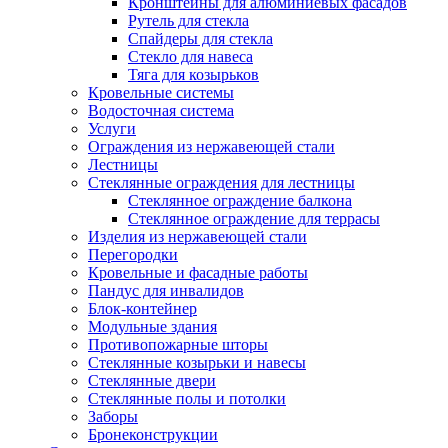
Кронштейны для алюминиевых фасадов
Рутель для стекла
Спайдеры для стекла
Стекло для навеса
Тяга для козырьков
Кровельные системы
Водосточная система
Услуги
Ограждения из нержавеющей стали
Лестницы
Стеклянные ограждения для лестницы
Стеклянное ограждение балкона
Стеклянное ограждение для террасы
Изделия из нержавеющей стали
Перегородки
Кровельные и фасадные работы
Пандус для инвалидов
Блок-контейнер
Модульные здания
Противопожарные шторы
Стеклянные козырьки и навесы
Стеклянные двери
Стеклянные полы и потолки
Заборы
Бронеконструкции