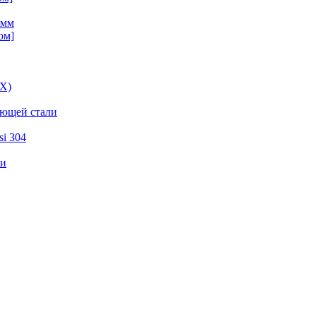
 мм
ом]
ВХ)
еющей стали
i 304
ли