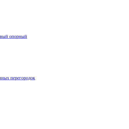
евый опорный
нных перегородок