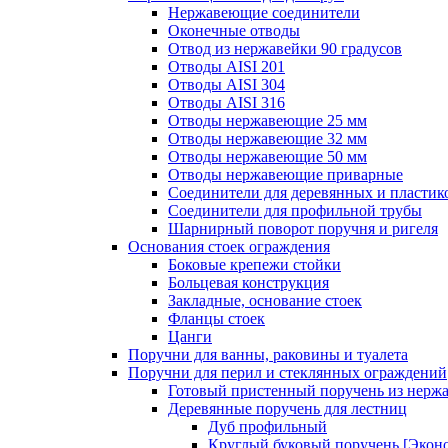
Нержавеющие соединители
Оконечные отводы
Отвод из нержавейки 90 градусов
Отводы AISI 201
Отводы AISI 304
Отводы AISI 316
Отводы нержавеющие 25 мм
Отводы нержавеющие 32 мм
Отводы нержавеющие 50 мм
Отводы нержавеющие приварные
Соединители для деревянных и пластик
Соединители для профильной трубы
Шарнирный поворот поручня и ригеля
Основания стоек ограждения
Боковые крепежи стойки
Больцевая конструкция
Закладные, основание стоек
Фланцы стоек
Цанги
Поручни для ванны, раковины и туалета
Поручни для перил и стеклянных ограждений
Готовый пристенный поручень из нерж
Деревянные поручень для лестниц
Дуб профильный
Круглый буковый поручень [Экон