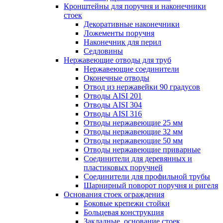
Кронштейны для поручня и наконечники
стоек
Декоративные наконечники
Ложементы поручня
Наконечник для перил
Седловины
Нержавеющие отводы для труб
Нержавеющие соединители
Оконечные отводы
Отвод из нержавейки 90 градусов
Отводы AISI 201
Отводы AISI 304
Отводы AISI 316
Отводы нержавеющие 25 мм
Отводы нержавеющие 32 мм
Отводы нержавеющие 50 мм
Отводы нержавеющие приварные
Соединители для деревянных и
пластиковых поручней
Соединители для профильной трубы
Шарнирный поворот поручня и ригеля
Основания стоек ограждения
Боковые крепежи стойки
Больцевая конструкция
Закладные, основание стоек