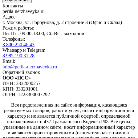
Контакты
perila-nerzhaveyka.ru
Адрес:
г. Москва, ул. Горбунова, д. 2 строение 3 (Офис и Склад)
Режим работы:
Пн-Пт - 09:00-18:00, Сб-Вс - выходной
Телефоны:
8 800 250 46 43
Whatsapp и Telegram
8 985 190 31 28
Email:
info@perila-nerzhaveyka.ru
Обратный звонок
ООО «ПСС»
ИНН: 3332000257
КПП: 333201001
ОГРН: 1223300007292
Вся представленная на сайте информация, касающаяся
реализуемых товаров, работ и услуг, носит информационный
характер и не является публичной офертой, определяемой
положениями ст. 437 Гражданского Кодекса РФ. Все цены,
указанные на данном сайте, носят информационный характер
и являются ориентировочными (окончательная стоимость