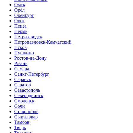
Омск
Орёл
Оренбург
Орск
Пенза
Пермь
Петрозаводск
Петропавловск-Камчатский
Псков
Пушкино
Ростов-на-Дону
Рязань
Самара
Санкт-Петербург
Саранск
Саратов
Севастополь
Северодвинск
Смоленск
Сочи
Ставрополь
Сыктывкар
Тамбов
Тверь
Тольятти