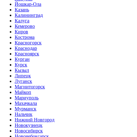
Йошкар-Ола
Казань
Калининград
Калуга
Кемерово
Киров
Кострома
Красногорск
Краснодар
Красноярск
Курган
Курск
Кызыл
Липецк
Луганск
Магнитогорск
Майкоп
Мариуполь
Махачкала
Мурманск
Нальчик
Нижний Новгород
Новокузнецк
Новосибирск
Новочебоксарск