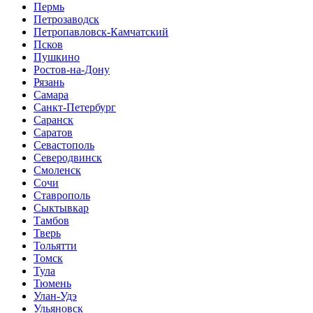
Пермь
Петрозаводск
Петропавловск-Камчатский
Псков
Пушкино
Ростов-на-Дону
Рязань
Самара
Санкт-Петербург
Саранск
Саратов
Севастополь
Северодвинск
Смоленск
Сочи
Ставрополь
Сыктывкар
Тамбов
Тверь
Тольятти
Томск
Тула
Тюмень
Улан-Удэ
Ульяновск