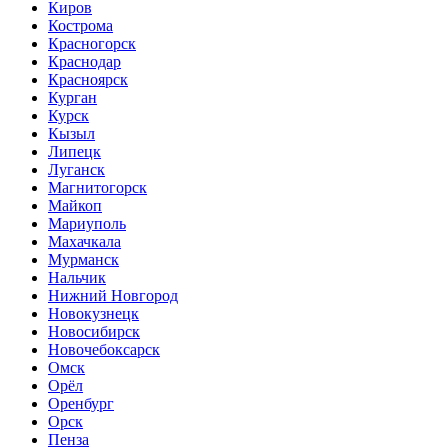
Киров
Кострома
Красногорск
Краснодар
Красноярск
Курган
Курск
Кызыл
Липецк
Луганск
Магнитогорск
Майкоп
Мариуполь
Махачкала
Мурманск
Нальчик
Нижний Новгород
Новокузнецк
Новосибирск
Новочебоксарск
Омск
Орёл
Оренбург
Орск
Пенза