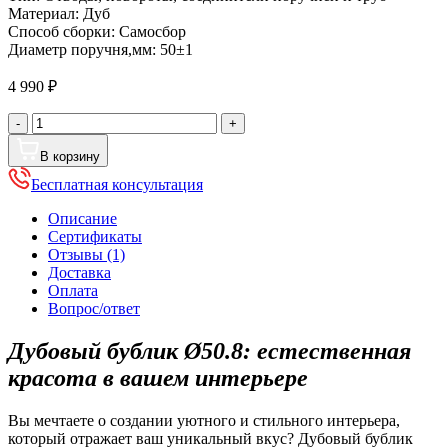
Материал:
Дуб
Способ сборки:
Самосбор
Диаметр поручня,мм:
50±1
4 990
₽
Количество
-
+
товара
Бублик
В корзину
дубовый
Бесплатная консультация
Ø50.8,
360
Описание
град.
Сертификаты
Отзывы (1)
Доставка
Оплата
Вопрос/ответ
Дубовый бублик Ø50.8: естественная
красота в вашем интерьере
Вы мечтаете о создании уютного и стильного интерьера,
который отражает ваш уникальный вкус? Дубовый бублик