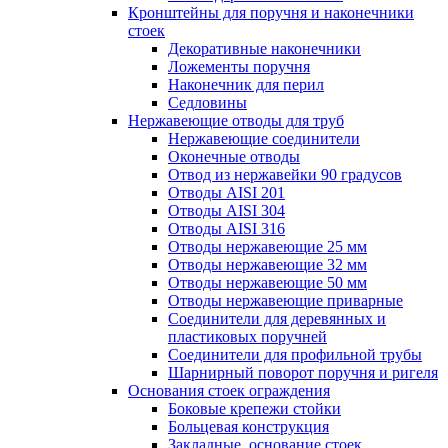
Кронштейны для поручня и наконечники
стоек
Декоративные наконечники
Ложементы поручня
Наконечник для перил
Седловины
Нержавеющие отводы для труб
Нержавеющие соединители
Оконечные отводы
Отвод из нержавейки 90 градусов
Отводы AISI 201
Отводы AISI 304
Отводы AISI 316
Отводы нержавеющие 25 мм
Отводы нержавеющие 32 мм
Отводы нержавеющие 50 мм
Отводы нержавеющие приварные
Соединители для деревянных и
пластиковых поручней
Соединители для профильной трубы
Шарнирный поворот поручня и ригеля
Основания стоек ограждения
Боковые крепежи стойки
Больцевая конструкция
Закладные, основание стоек