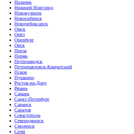
Нальчик
Нижний Новгород
Новокузнецк
Новосибирск
Новочебоксарск
Омск
Орёл
Оренбург
Орск
Пенза
Пермь
Петрозаводск
Петропавловск-Камчатский
Псков
Пушкино
Ростов-на-Дону
Рязань
Самара
Санкт-Петербург
Саранск
Саратов
Севастополь
Северодвинск
Смоленск
Сочи