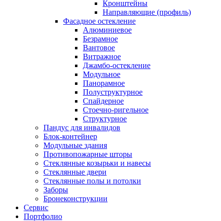
Кронштейны
Направляющие (профиль)
Фасадное остекление
Алюминиевое
Безрамное
Вантовое
Витражное
Джамбо-остекление
Модульное
Панорамное
Полуструктурное
Спайдерное
Стоечно-ригельное
Структурное
Пандус для инвалидов
Блок-контейнер
Модульные здания
Противопожарные шторы
Стеклянные козырьки и навесы
Стеклянные двери
Стеклянные полы и потолки
Заборы
Бронеконструкции
Сервис
Портфолио