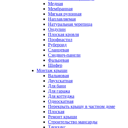
Медная
Мембранная
Мягкая рулонная
Наплавляемая
Натуральная черепица
Ондулин
Плоская кровля
Профнастил
Рубероид
Сланцевая
Сэндвич-панели
Фальцевая
Шифер
Монтаж крыши
Вальмовая
Двухскатная
Для бани
Для гаража
Для коттеджа
Односкатная
Перекрыть крышу в частном доме
Плоская
Ремонт крыши
Строительство мансарды
Таунхаус