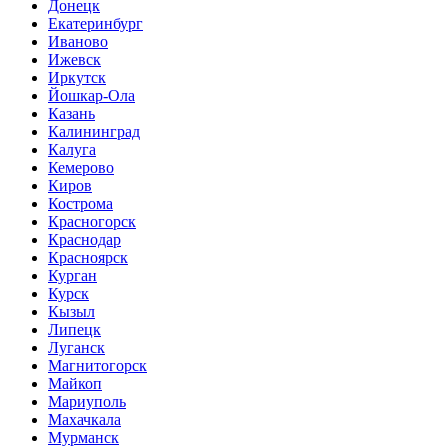
Донецк
Екатеринбург
Иваново
Ижевск
Иркутск
Йошкар-Ола
Казань
Калининград
Калуга
Кемерово
Киров
Кострома
Красногорск
Краснодар
Красноярск
Курган
Курск
Кызыл
Липецк
Луганск
Магнитогорск
Майкоп
Мариуполь
Махачкала
Мурманск