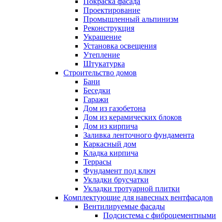
Покраска фасада
Проектирование
Промышленный альпинизм
Реконструкция
Украшение
Установка освещения
Утепление
Штукатурка
Строительство домов
Бани
Беседки
Гаражи
Дом из газобетона
Дом из керамических блоков
Дом из кирпича
Заливка ленточного фундамента
Каркасный дом
Кладка кирпича
Террасы
Фундамент под ключ
Укладки брусчатки
Укладки тротуарной плитки
Комплектующие для навесных вентфасадов
Вентилируемые фасады
Подсистема с фиброцементными