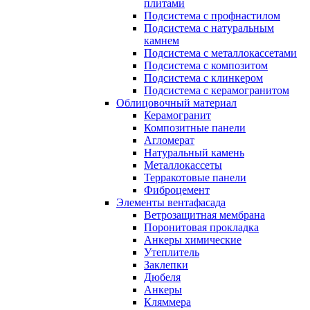
плитами
Подсистема с профнастилом
Подсистема с натуральным
камнем
Подсистема с металлокассетами
Подсистема с композитом
Подсистема с клинкером
Подсистема с керамогранитом
Облицовочный материал
Керамогранит
Композитные панели
Агломерат
Натуральный камень
Металлокассеты
Терракотовые панели
Фиброцемент
Элементы вентафасада
Ветрозащитная мембрана
Поронитовая прокладка
Анкеры химические
Утеплитель
Заклепки
Дюбеля
Анкеры
Кляммера