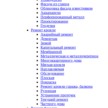
Фасада из сланца
Облицовка фасада известняком
Аквапанели
Перфорированный металл
Проектирование
Геодезия
Ремонт кровли
Аварийный ремонт
Демонтаж
Зимой
Капитальный ремонт
Мембранной
Металлическая и металлочерепица
Многоквартирного дома
Мягкая кровля
Наплавляемая
Обследование
Плоская
Покраска
Ремонт кровли гаража, балкона
Рулонная
Устранение протечек
Текущий ремонт
Частного дома