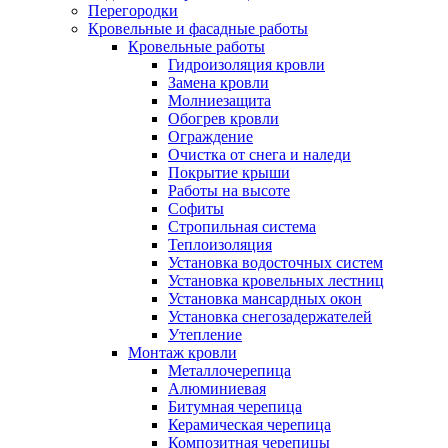
Перегородки
Кровельные и фасадные работы
Кровельные работы
Гидроизоляция кровли
Замена кровли
Молниезащита
Обогрев кровли
Ограждение
Очистка от снега и наледи
Покрытие крыши
Работы на высоте
Софиты
Стропильная система
Теплоизоляция
Установка водосточных систем
Установка кровельных лестниц
Установка мансардных окон
Установка снегозадержателей
Утепление
Монтаж кровли
Металлочерепица
Алюминиевая
Битумная черепица
Керамическая черепица
Композитная черепицы