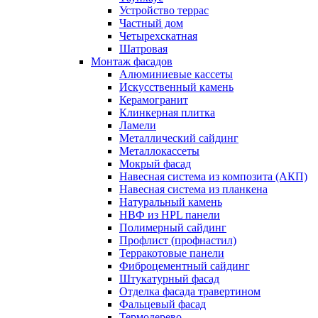
Устройство террас
Частный дом
Четырехскатная
Шатровая
Монтаж фасадов
Алюминиевые кассеты
Искусственный камень
Керамогранит
Клинкерная плитка
Ламели
Металлический сайдинг
Металлокассеты
Мокрый фасад
Навесная система из композита (АКП)
Навесная система из планкена
Натуральный камень
НВФ из HPL панели
Полимерный сайдинг
Профлист (профнастил)
Терракотовые панели
Фиброцементный сайдинг
Штукатурный фасад
Отделка фасада травертином
Фальцевый фасад
Термодерево