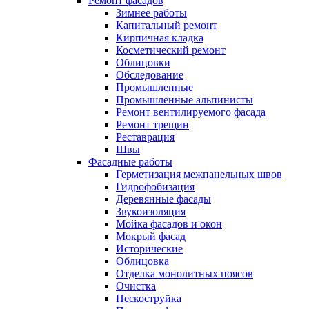
Ремонт фасадов
Зимнее работы
Капитальный ремонт
Кирпичная кладка
Косметический ремонт
Облицовки
Обследование
Промышленные
Промышленные альпинисты
Ремонт вентилируемого фасада
Ремонт трещин
Реставрация
Швы
Фасадные работы
Герметизация межпанельных швов
Гидрофобизация
Деревянные фасады
Звукоизоляция
Мойка фасадов и окон
Мокрый фасад
Исторические
Облицовка
Отделка монолитных поясов
Очистка
Пескоструйка