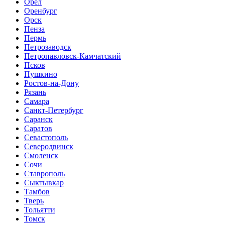
Орёл
Оренбург
Орск
Пенза
Пермь
Петрозаводск
Петропавловск-Камчатский
Псков
Пушкино
Ростов-на-Дону
Рязань
Самара
Санкт-Петербург
Саранск
Саратов
Севастополь
Северодвинск
Смоленск
Сочи
Ставрополь
Сыктывкар
Тамбов
Тверь
Тольятти
Томск