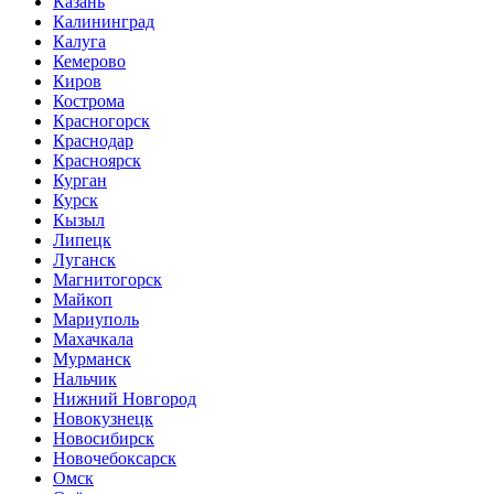
Казань
Калининград
Калуга
Кемерово
Киров
Кострома
Красногорск
Краснодар
Красноярск
Курган
Курск
Кызыл
Липецк
Луганск
Магнитогорск
Майкоп
Мариуполь
Махачкала
Мурманск
Нальчик
Нижний Новгород
Новокузнецк
Новосибирск
Новочебоксарск
Омск