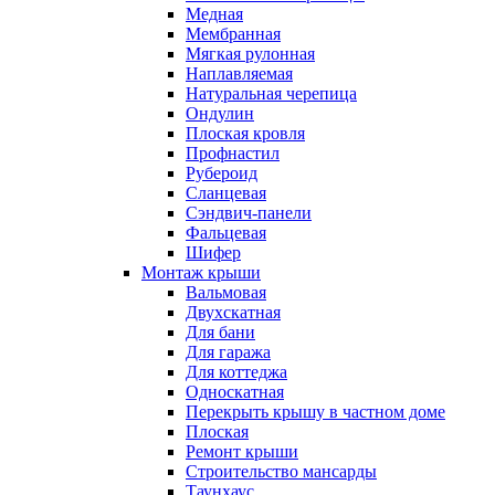
Медная
Мембранная
Мягкая рулонная
Наплавляемая
Натуральная черепица
Ондулин
Плоская кровля
Профнастил
Рубероид
Сланцевая
Сэндвич-панели
Фальцевая
Шифер
Монтаж крыши
Вальмовая
Двухскатная
Для бани
Для гаража
Для коттеджа
Односкатная
Перекрыть крышу в частном доме
Плоская
Ремонт крыши
Строительство мансарды
Таунхаус