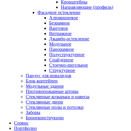
Кронштейны
Направляющие (профиль)
Фасадное остекление
Алюминиевое
Безрамное
Вантовое
Витражное
Джамбо-остекление
Модульное
Панорамное
Полуструктурное
Спайдерное
Стоечно-ригельное
Структурное
Пандус для инвалидов
Блок-контейнер
Модульные здания
Противопожарные шторы
Стеклянные козырьки и навесы
Стеклянные двери
Стеклянные полы и потолки
Заборы
Бронеконструкции
Сервис
Портфолио