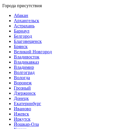
Города присутствия
Абакан
Архангельск
Астрахань
Барнаул
Белгород
Благовещенск
Брянск
Великий Новгород
Владивосток
Владикавказ
Владимир
Волгоград
Вологда
Воронеж
Грозный
Дзержинск
Донецк
Екатеринбург
Иваново
Ижевск
Иркутск
Йошкар-Ола