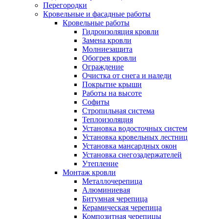
Перегородки
Кровельные и фасадные работы
Кровельные работы
Гидроизоляция кровли
Замена кровли
Молниезащита
Обогрев кровли
Ограждение
Очистка от снега и наледи
Покрытие крыши
Работы на высоте
Софиты
Стропильная система
Теплоизоляция
Установка водосточных систем
Установка кровельных лестниц
Установка мансардных окон
Установка снегозадержателей
Утепление
Монтаж кровли
Металлочерепица
Алюминиевая
Битумная черепица
Керамическая черепица
Композитная черепицы