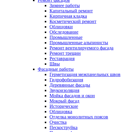
Ремонт фасадов
Зимнее работы
Капитальный ремонт
Кирпичная кладка
Косметический ремонт
Облицовки
Обследование
Промышленные
Промышленные альпинисты
Ремонт вентилируемого фасада
Ремонт трещин
Реставрация
Швы
Фасадные работы
Герметизация межпанельных швов
Гидрофобизация
Деревянные фасады
Звукоизоляция
Мойка фасадов и окон
Мокрый фасад
Исторические
Облицовка
Отделка монолитных поясов
Очистка
Пескоструйка