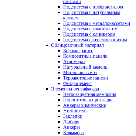
плитами
Подсистема с профнастилом
Подсистема с натуральным
камнем
Подсистема с металлокассетами
Подсистема с композитом
Подсистема с клинкером
Подсистема с керамогранитом
Облицовочный материал
Керамогранит
Композитные панели
Агломерат
Натуральный камень
Металлокассеты
Терракотовые панели
Фиброцемент
Элементы вентафасада
Ветрозащитная мембрана
Поронитовая прокладка
Анкеры химические
Утеплитель
Заклепки
Дюбеля
Анкеры
Кляммера