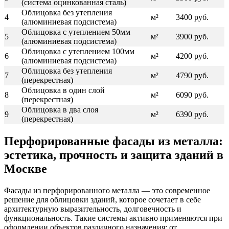
(система оцинкованная сталь)
Облицовка без утепления
4
м²
3400 руб.
(алюминиевая подсистема)
Облицовка с утеплением 50мм
5
м²
3900 руб.
(алюминиевая подсистема)
Облицовка с утеплением 100мм
6
м²
4200 руб.
(алюминиевая подсистема)
Облицовка без утепления
7
м²
4790 руб.
(перекрестная)
Облицовка в один слой
8
м²
6090 руб.
(перекрестная)
Облицовка в два слоя
9
м²
6390 руб.
(перекрестная)
Перфорированные фасады из металла:
эстетика, прочность и защита зданий в
Москве
Фасады из перфорированного металла — это современное
решение для облицовки зданий, которое сочетает в себе
архитектурную выразительность, долговечность и
функциональность. Такие системы активно применяются при
оформлении объектов различного назначения: от