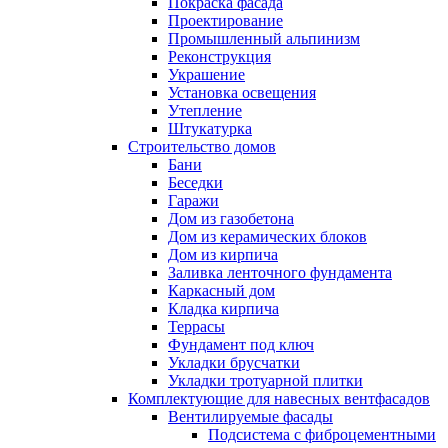
Покраска фасада
Проектирование
Промышленный альпинизм
Реконструкция
Украшение
Установка освещения
Утепление
Штукатурка
Строительство домов
Бани
Беседки
Гаражи
Дом из газобетона
Дом из керамических блоков
Дом из кирпича
Заливка ленточного фундамента
Каркасный дом
Кладка кирпича
Террасы
Фундамент под ключ
Укладки брусчатки
Укладки тротуарной плитки
Комплектующие для навесных вентфасадов
Вентилируемые фасады
Подсистема с фиброцементными