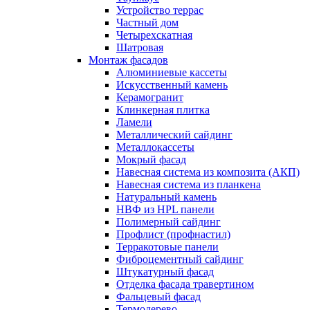
Устройство террас
Частный дом
Четырехскатная
Шатровая
Монтаж фасадов
Алюминиевые кассеты
Искусственный камень
Керамогранит
Клинкерная плитка
Ламели
Металлический сайдинг
Металлокассеты
Мокрый фасад
Навесная система из композита (АКП)
Навесная система из планкена
Натуральный камень
НВФ из HPL панели
Полимерный сайдинг
Профлист (профнастил)
Терракотовые панели
Фиброцементный сайдинг
Штукатурный фасад
Отделка фасада травертином
Фальцевый фасад
Термодерево