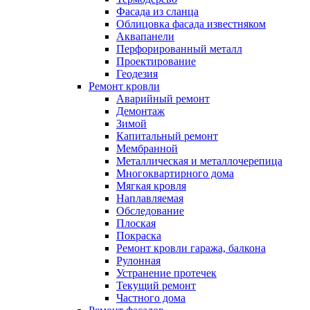
Фасада из сланца
Облицовка фасада известняком
Аквапанели
Перфорированный металл
Проектирование
Геодезия
Ремонт кровли
Аварийный ремонт
Демонтаж
Зимой
Капитальный ремонт
Мембранной
Металлическая и металлочерепица
Многоквартирного дома
Мягкая кровля
Наплавляемая
Обследование
Плоская
Покраска
Ремонт кровли гаража, балкона
Рулонная
Устранение протечек
Текущий ремонт
Частного дома