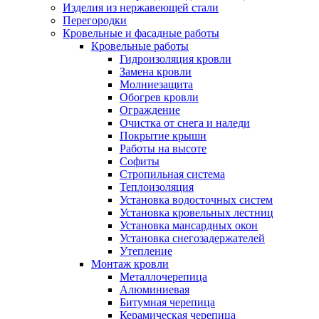
Изделия из нержавеющей стали
Перегородки
Кровельные и фасадные работы
Кровельные работы
Гидроизоляция кровли
Замена кровли
Молниезащита
Обогрев кровли
Ограждение
Очистка от снега и наледи
Покрытие крыши
Работы на высоте
Софиты
Стропильная система
Теплоизоляция
Установка водосточных систем
Установка кровельных лестниц
Установка мансардных окон
Установка снегозадержателей
Утепление
Монтаж кровли
Металлочерепица
Алюминиевая
Битумная черепица
Керамическая черепица