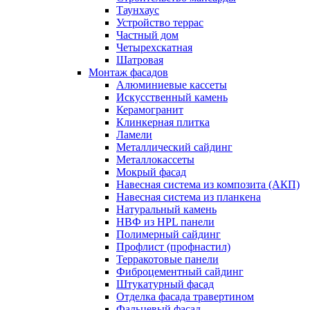
Таунхаус
Устройство террас
Частный дом
Четырехскатная
Шатровая
Монтаж фасадов
Алюминиевые кассеты
Искусственный камень
Керамогранит
Клинкерная плитка
Ламели
Металлический сайдинг
Металлокассеты
Мокрый фасад
Навесная система из композита (АКП)
Навесная система из планкена
Натуральный камень
НВФ из HPL панели
Полимерный сайдинг
Профлист (профнастил)
Терракотовые панели
Фиброцементный сайдинг
Штукатурный фасад
Отделка фасада травертином
Фальцевый фасад