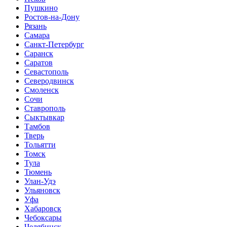
Пушкино
Ростов-на-Дону
Рязань
Самара
Санкт-Петербург
Саранск
Саратов
Севастополь
Северодвинск
Смоленск
Сочи
Ставрополь
Сыктывкар
Тамбов
Тверь
Тольятти
Томск
Тула
Тюмень
Улан-Удэ
Ульяновск
Уфа
Хабаровск
Чебоксары
Челябинск