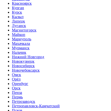
Красноярск
Курган
Курск
Кызыл
Липецк
Луганск
Магнитогорск
Майкоп
Мариуполь
Махачкала
Мурманск
Нальчик
Нижний Новгород
Новокузнецк
Новосибирск
Новочебоксарск
Омск
Орёл
Оренбург
Орск
Пенза
Пермь
Петрозаводск
Петропавловск-Камчатский
Псков