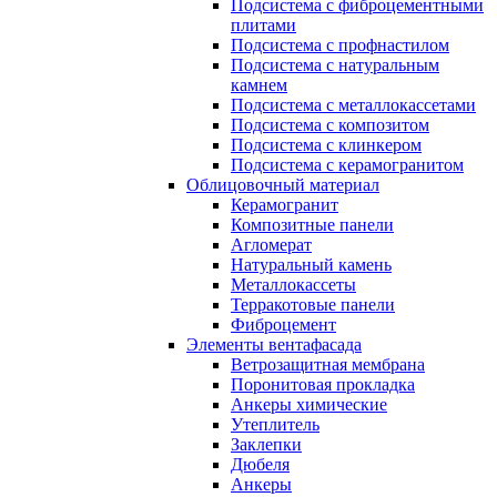
Подсистема с фиброцементными
плитами
Подсистема с профнастилом
Подсистема с натуральным
камнем
Подсистема с металлокассетами
Подсистема с композитом
Подсистема с клинкером
Подсистема с керамогранитом
Облицовочный материал
Керамогранит
Композитные панели
Агломерат
Натуральный камень
Металлокассеты
Терракотовые панели
Фиброцемент
Элементы вентафасада
Ветрозащитная мембрана
Поронитовая прокладка
Анкеры химические
Утеплитель
Заклепки
Дюбеля
Анкеры