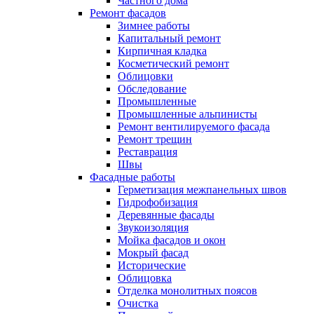
Частного дома
Ремонт фасадов
Зимнее работы
Капитальный ремонт
Кирпичная кладка
Косметический ремонт
Облицовки
Обследование
Промышленные
Промышленные альпинисты
Ремонт вентилируемого фасада
Ремонт трещин
Реставрация
Швы
Фасадные работы
Герметизация межпанельных швов
Гидрофобизация
Деревянные фасады
Звукоизоляция
Мойка фасадов и окон
Мокрый фасад
Исторические
Облицовка
Отделка монолитных поясов
Очистка