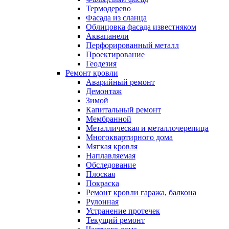
Термодерево
Фасада из сланца
Облицовка фасада известняком
Аквапанели
Перфорированный металл
Проектирование
Геодезия
Ремонт кровли
Аварийный ремонт
Демонтаж
Зимой
Капитальный ремонт
Мембранной
Металлическая и металлочерепица
Многоквартирного дома
Мягкая кровля
Наплавляемая
Обследование
Плоская
Покраска
Ремонт кровли гаража, балкона
Рулонная
Устранение протечек
Текущий ремонт