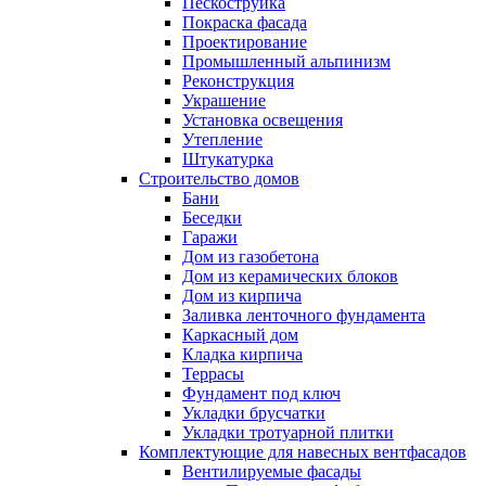
Пескоструйка
Покраска фасада
Проектирование
Промышленный альпинизм
Реконструкция
Украшение
Установка освещения
Утепление
Штукатурка
Строительство домов
Бани
Беседки
Гаражи
Дом из газобетона
Дом из керамических блоков
Дом из кирпича
Заливка ленточного фундамента
Каркасный дом
Кладка кирпича
Террасы
Фундамент под ключ
Укладки брусчатки
Укладки тротуарной плитки
Комплектующие для навесных вентфасадов
Вентилируемые фасады