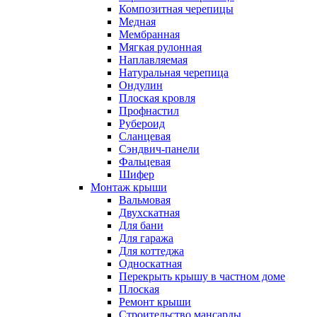
Композитная черепицы
Медная
Мембранная
Мягкая рулонная
Наплавляемая
Натуральная черепица
Ондулин
Плоская кровля
Профнастил
Рубероид
Сланцевая
Сэндвич-панели
Фальцевая
Шифер
Монтаж крыши
Вальмовая
Двухскатная
Для бани
Для гаража
Для коттеджа
Односкатная
Перекрыть крышу в частном доме
Плоская
Ремонт крыши
Строительство мансарды