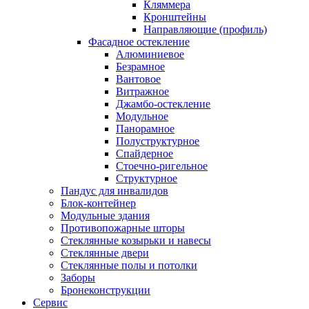
Кляммера
Кронштейны
Направляющие (профиль)
Фасадное остекление
Алюминиевое
Безрамное
Вантовое
Витражное
Джамбо-остекление
Модульное
Панорамное
Полуструктурное
Спайдерное
Стоечно-ригельное
Структурное
Пандус для инвалидов
Блок-контейнер
Модульные здания
Противопожарные шторы
Стеклянные козырьки и навесы
Стеклянные двери
Стеклянные полы и потолки
Заборы
Бронеконструкции
Сервис