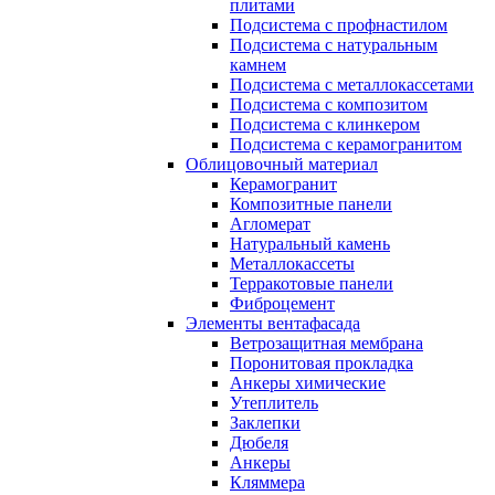
плитами
Подсистема с профнастилом
Подсистема с натуральным
камнем
Подсистема с металлокассетами
Подсистема с композитом
Подсистема с клинкером
Подсистема с керамогранитом
Облицовочный материал
Керамогранит
Композитные панели
Агломерат
Натуральный камень
Металлокассеты
Терракотовые панели
Фиброцемент
Элементы вентафасада
Ветрозащитная мембрана
Поронитовая прокладка
Анкеры химические
Утеплитель
Заклепки
Дюбеля
Анкеры
Кляммера