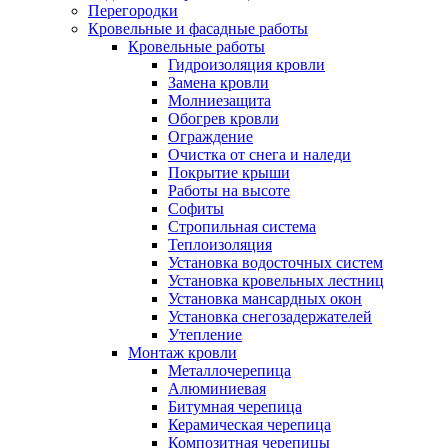
Перегородки
Кровельные и фасадные работы
Кровельные работы
Гидроизоляция кровли
Замена кровли
Молниезащита
Обогрев кровли
Ограждение
Очистка от снега и наледи
Покрытие крыши
Работы на высоте
Софиты
Стропильная система
Теплоизоляция
Установка водосточных систем
Установка кровельных лестниц
Установка мансардных окон
Установка снегозадержателей
Утепление
Монтаж кровли
Металлочерепица
Алюминиевая
Битумная черепица
Керамическая черепица
Композитная черепицы