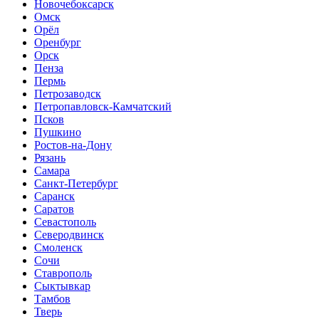
Новочебоксарск
Омск
Орёл
Оренбург
Орск
Пенза
Пермь
Петрозаводск
Петропавловск-Камчатский
Псков
Пушкино
Ростов-на-Дону
Рязань
Самара
Санкт-Петербург
Саранск
Саратов
Севастополь
Северодвинск
Смоленск
Сочи
Ставрополь
Сыктывкар
Тамбов
Тверь