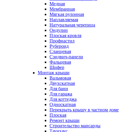
Медная
Мембранная
Мягкая рулонная
Наплавляемая
Натуральная черепица
Ондулин
Плоская кровля
Профнастил
Рубероид
Сланцевая
Сэндвич-панели
Фальцевая
Шифер
Монтаж крыши
Вальмовая
Двухскатная
Для бани
Для гаража
Для коттеджа
Односкатная
Перекрыть крышу в частном доме
Плоская
Ремонт крыши
Строительство мансарды
Таунхаус