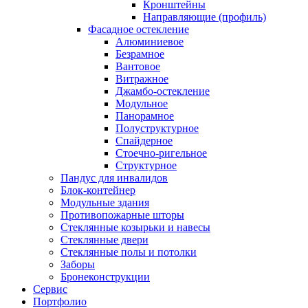
Кронштейны
Направляющие (профиль)
Фасадное остекление
Алюминиевое
Безрамное
Вантовое
Витражное
Джамбо-остекление
Модульное
Панорамное
Полуструктурное
Спайдерное
Стоечно-ригельное
Структурное
Пандус для инвалидов
Блок-контейнер
Модульные здания
Противопожарные шторы
Стеклянные козырьки и навесы
Стеклянные двери
Стеклянные полы и потолки
Заборы
Бронеконструкции
Сервис
Портфолио