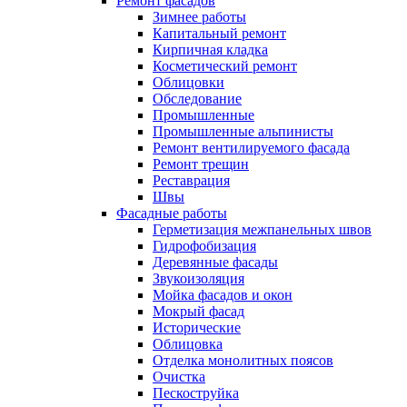
Ремонт фасадов
Зимнее работы
Капитальный ремонт
Кирпичная кладка
Косметический ремонт
Облицовки
Обследование
Промышленные
Промышленные альпинисты
Ремонт вентилируемого фасада
Ремонт трещин
Реставрация
Швы
Фасадные работы
Герметизация межпанельных швов
Гидрофобизация
Деревянные фасады
Звукоизоляция
Мойка фасадов и окон
Мокрый фасад
Исторические
Облицовка
Отделка монолитных поясов
Очистка
Пескоструйка