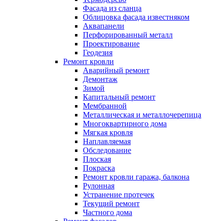
Фасада из сланца
Облицовка фасада известняком
Аквапанели
Перфорированный металл
Проектирование
Геодезия
Ремонт кровли
Аварийный ремонт
Демонтаж
Зимой
Капитальный ремонт
Мембранной
Металлическая и металлочерепица
Многоквартирного дома
Мягкая кровля
Наплавляемая
Обследование
Плоская
Покраска
Ремонт кровли гаража, балкона
Рулонная
Устранение протечек
Текущий ремонт
Частного дома