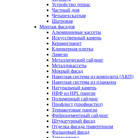
Устройство террас
Частный дом
Четырехскатная
Шатровая
Монтаж фасадов
Алюминиевые кассеты
Искусственный камень
Керамогранит
Клинкерная плитка
Ламели
Металлический сайдинг
Металлокассеты
Мокрый фасад
Навесная система из композита (АКП)
Навесная система из планкена
Натуральный камень
НВФ из HPL панели
Полимерный сайдинг
Профлист (профнастил)
Терракотовые панели
Фиброцементный сайдинг
Штукатурный фасад
Отделка фасада травертином
Фальцевый фасад
Термодерево