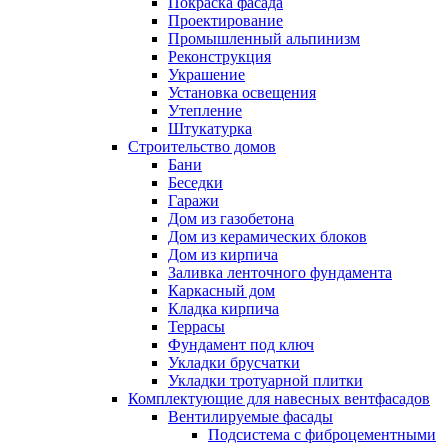
Покраска фасада
Проектирование
Промышленный альпинизм
Реконструкция
Украшение
Установка освещения
Утепление
Штукатурка
Строительство домов
Бани
Беседки
Гаражи
Дом из газобетона
Дом из керамических блоков
Дом из кирпича
Заливка ленточного фундамента
Каркасный дом
Кладка кирпича
Террасы
Фундамент под ключ
Укладки брусчатки
Укладки тротуарной плитки
Комплектующие для навесных вентфасадов
Вентилируемые фасады
Подсистема с фиброцементными