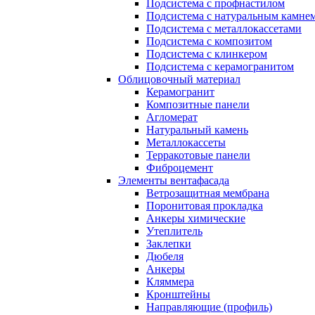
Подсистема с профнастилом
Подсистема с натуральным камне
Подсистема с металлокассетами
Подсистема с композитом
Подсистема с клинкером
Подсистема с керамогранитом
Облицовочный материал
Керамогранит
Композитные панели
Агломерат
Натуральный камень
Металлокассеты
Терракотовые панели
Фиброцемент
Элементы вентафасада
Ветрозащитная мембрана
Поронитовая прокладка
Анкеры химические
Утеплитель
Заклепки
Дюбеля
Анкеры
Кляммера
Кронштейны
Направляющие (профиль)