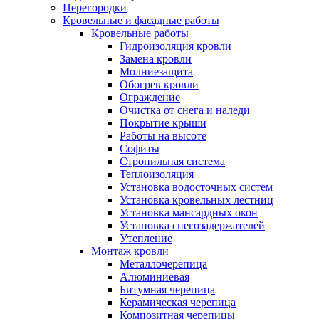
Перегородки
Кровельные и фасадные работы
Кровельные работы
Гидроизоляция кровли
Замена кровли
Молниезащита
Обогрев кровли
Ограждение
Очистка от снега и наледи
Покрытие крыши
Работы на высоте
Софиты
Стропильная система
Теплоизоляция
Установка водосточных систем
Установка кровельных лестниц
Установка мансардных окон
Установка снегозадержателей
Утепление
Монтаж кровли
Металлочерепица
Алюминиевая
Битумная черепица
Керамическая черепица
Композитная черепицы