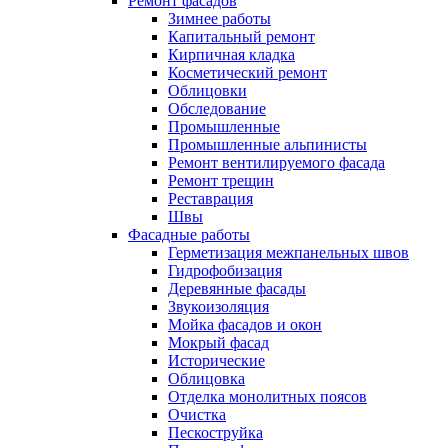
Ремонт фасадов
Зимнее работы
Капитальный ремонт
Кирпичная кладка
Косметический ремонт
Облицовки
Обследование
Промышленные
Промышленные альпинисты
Ремонт вентилируемого фасада
Ремонт трещин
Реставрация
Швы
Фасадные работы
Герметизация межпанельных швов
Гидрофобизация
Деревянные фасады
Звукоизоляция
Мойка фасадов и окон
Мокрый фасад
Исторические
Облицовка
Отделка монолитных поясов
Очистка
Пескоструйка