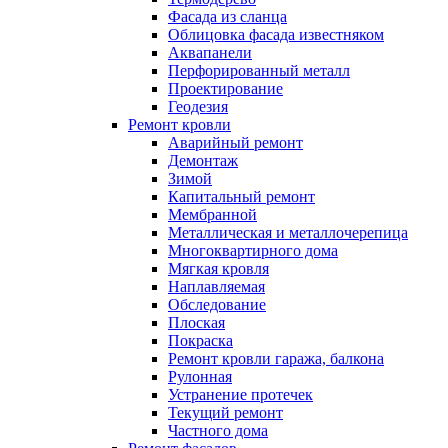
Фасада из сланца
Облицовка фасада известняком
Аквапанели
Перфорированный металл
Проектирование
Геодезия
Ремонт кровли
Аварийный ремонт
Демонтаж
Зимой
Капитальный ремонт
Мембранной
Металлическая и металлочерепица
Многоквартирного дома
Мягкая кровля
Наплавляемая
Обследование
Плоская
Покраска
Ремонт кровли гаража, балкона
Рулонная
Устранение протечек
Текущий ремонт
Частного дома