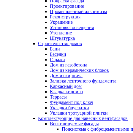
Покраска фасада
Проектирование
Промышленный альпинизм
Реконструкция
Украшение
Установка освещения
Утепление
Штукатурка
Строительство домов
Бани
Беседки
Гаражи
Дом из газобетона
Дом из керамических блоков
Дом из кирпича
Заливка ленточного фундамента
Каркасный дом
Кладка кирпича
Террасы
Фундамент под ключ
Укладки брусчатки
Укладки тротуарной плитки
Комплектующие для навесных вентфасадов
Вентилируемые фасады
Подсистема с фиброцементными 