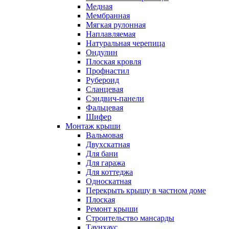
Медная
Мембранная
Мягкая рулонная
Наплавляемая
Натуральная черепица
Ондулин
Плоская кровля
Профнастил
Рубероид
Сланцевая
Сэндвич-панели
Фальцевая
Шифер
Монтаж крыши
Вальмовая
Двухскатная
Для бани
Для гаража
Для коттеджа
Односкатная
Перекрыть крышу в частном доме
Плоская
Ремонт крыши
Строительство мансарды
Таунхаус