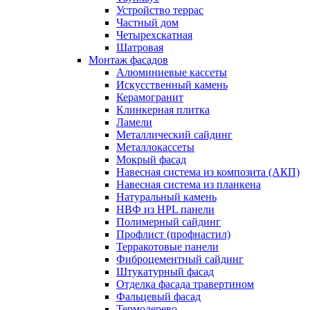
Устройство террас
Частный дом
Четырехскатная
Шатровая
Монтаж фасадов
Алюминиевые кассеты
Искусственный камень
Керамогранит
Клинкерная плитка
Ламели
Металлический сайдинг
Металлокассеты
Мокрый фасад
Навесная система из композита (АКП)
Навесная система из планкена
Натуральный камень
НВФ из HPL панели
Полимерный сайдинг
Профлист (профнастил)
Терракотовые панели
Фиброцементный сайдинг
Штукатурный фасад
Отделка фасада травертином
Фальцевый фасад
Термодерево