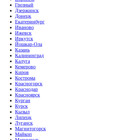
Грозный
Дзержинск
Донецк
Екатеринбург
Иваново
Ижевск
Иркутск
Йошкар-Ола
Казань
Калининград
Калуга
Кемерово
Киров
Кострома
Красногорск
Краснодар
Красноярск
Курган
Курск
Кызыл
Липецк
Луганск
Магнитогорск
Майкоп
Мариуполь