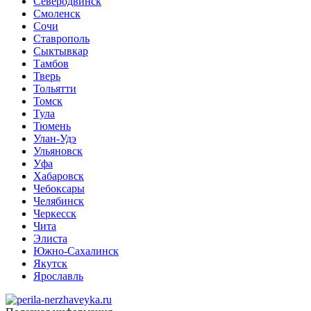
Северодвинск
Смоленск
Сочи
Ставрополь
Сыктывкар
Тамбов
Тверь
Тольятти
Томск
Тула
Тюмень
Улан-Удэ
Ульяновск
Уфа
Хабаровск
Чебоксары
Челябинск
Черкесск
Чита
Элиста
Южно-Сахалинск
Якутск
Ярославль