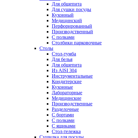
Для общепита
Для сушки посуды
Кухонный
Медицинский
Перфорированный
Производственный
С полками
Столбики парковочные
Столы
Cтол-тумба
Для белья
Для общепита
Из AISI 304
Инструментальные
Кондитерские
Кухонные
Лабораторные
Медицинские
Производственные
Разделочные
С бортами
С полками
С ящиками
Стол-тележка
Сушилка для посуды