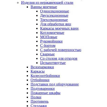
Изделия из нержавеющей стали
Ванны моечные
Односекционные
Двухсекционные
Трехсекционные
Для обработки яиц
Каркасы моечных ванн
Котломоечные
МОПовые
Рукомойники
С бортом
С рабочей поверхностью
Сварные
Со столом для отходов
Цельнотянутые
Велопарковки
Каркасы
Колесоотбойники
Отбойники
Подставки под оборудование
Подтоварники
Пожарные шкафы
Полки
Противень
Стеллажи