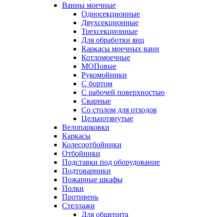
Ванны моечные
Односекционные
Двухсекционные
Трехсекционные
Для обработки яиц
Каркасы моечных ванн
Котломоечные
МОПовые
Рукомойники
С бортом
С рабочей поверхностью
Сварные
Со столом для отходов
Цельнотянутые
Велопарковки
Каркасы
Колесоотбойники
Отбойники
Подставки под оборудование
Подтоварники
Пожарные шкафы
Полки
Противень
Стеллажи
Для общепита