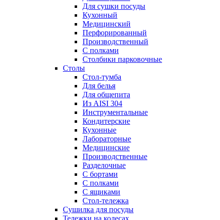
Для сушки посуды
Кухонный
Медицинский
Перфорированный
Производственный
С полками
Столбики парковочные
Столы
Cтол-тумба
Для белья
Для общепита
Из AISI 304
Инструментальные
Кондитерские
Кухонные
Лабораторные
Медицинские
Производственные
Разделочные
С бортами
С полками
С ящиками
Стол-тележка
Сушилка для посуды
Тележки на колесах