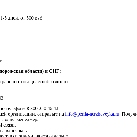
5 дней, от 500 руб.
г.
апорожская области) и СНГ:
транспортной целесообразности.
43.
о телефону 8 800 250 46 43.
ей организации, отправьте на
info@perila-nerzhaveyka.ru
. Получи
 звонка менеджера.
й связи.
а ваш email.
доставки оплачиваются отдельно.