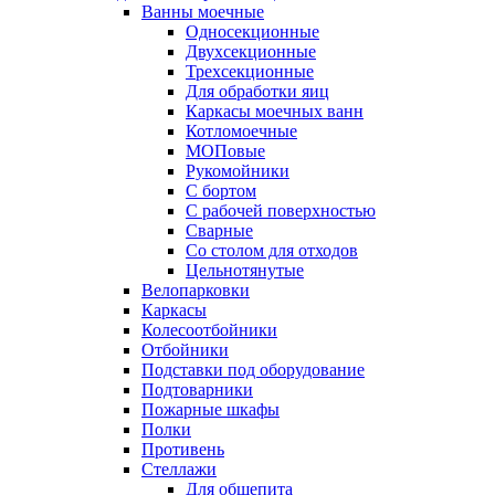
Ванны моечные
Односекционные
Двухсекционные
Трехсекционные
Для обработки яиц
Каркасы моечных ванн
Котломоечные
МОПовые
Рукомойники
С бортом
С рабочей поверхностью
Сварные
Со столом для отходов
Цельнотянутые
Велопарковки
Каркасы
Колесоотбойники
Отбойники
Подставки под оборудование
Подтоварники
Пожарные шкафы
Полки
Противень
Стеллажи
Для общепита