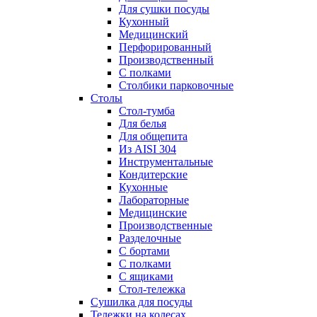
Для сушки посуды
Кухонный
Медицинский
Перфорированный
Производственный
С полками
Столбики парковочные
Столы
Cтол-тумба
Для белья
Для общепита
Из AISI 304
Инструментальные
Кондитерские
Кухонные
Лабораторные
Медицинские
Производственные
Разделочные
С бортами
С полками
С ящиками
Стол-тележка
Сушилка для посуды
Тележки на колесах