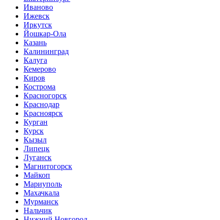
Иваново
Ижевск
Иркутск
Йошкар-Ола
Казань
Калининград
Калуга
Кемерово
Киров
Кострома
Красногорск
Краснодар
Красноярск
Курган
Курск
Кызыл
Липецк
Луганск
Магнитогорск
Майкоп
Мариуполь
Махачкала
Мурманск
Нальчик
Нижний Новгород