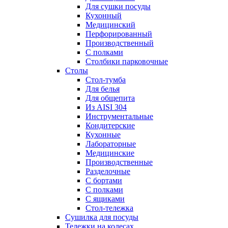
Для сушки посуды
Кухонный
Медицинский
Перфорированный
Производственный
С полками
Столбики парковочные
Столы
Cтол-тумба
Для белья
Для общепита
Из AISI 304
Инструментальные
Кондитерские
Кухонные
Лабораторные
Медицинские
Производственные
Разделочные
С бортами
С полками
С ящиками
Стол-тележка
Сушилка для посуды
Тележки на колесах