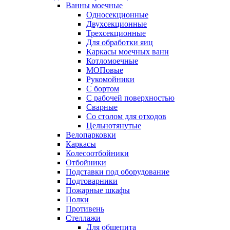
Ванны моечные
Односекционные
Двухсекционные
Трехсекционные
Для обработки яиц
Каркасы моечных ванн
Котломоечные
МОПовые
Рукомойники
С бортом
С рабочей поверхностью
Сварные
Со столом для отходов
Цельнотянутые
Велопарковки
Каркасы
Колесоотбойники
Отбойники
Подставки под оборудование
Подтоварники
Пожарные шкафы
Полки
Противень
Стеллажи
Для общепита