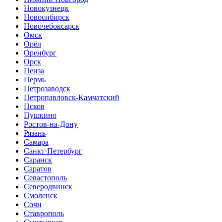
Новокузнецк
Новосибирск
Новочебоксарск
Омск
Орёл
Оренбург
Орск
Пенза
Пермь
Петрозаводск
Петропавловск-Камчатский
Псков
Пушкино
Ростов-на-Дону
Рязань
Самара
Санкт-Петербург
Саранск
Саратов
Севастополь
Северодвинск
Смоленск
Сочи
Ставрополь