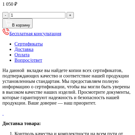
1 050
₽
Количество
-
+
товара
Угол
В корзину
желоба,
Бесплатная консультация
D
220
Сертификаты
мм,
Доставка
угол
Оплата
90,
Вопрос/ответ
RAL
8019
На данной вкладке вы найдете копии всех сертификатов,
(Серо-
подтверждающих качество и соответствие нашей продукции
коричневый)
установленным стандартам. Мы предоставляем полную
информацию о сертификации, чтобы вы могли быть уверены
в высоком качестве наших изделий. Просмотрите документы,
которые гарантируют надежность и безопасность нашей
продукции. Ваше доверие — наш приоритет.
Доставка товара:
Контроль качества и комплектности на всем пути от