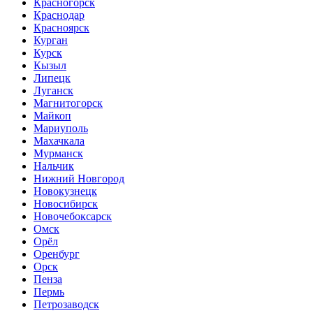
Красногорск
Краснодар
Красноярск
Курган
Курск
Кызыл
Липецк
Луганск
Магнитогорск
Майкоп
Мариуполь
Махачкала
Мурманск
Нальчик
Нижний Новгород
Новокузнецк
Новосибирск
Новочебоксарск
Омск
Орёл
Оренбург
Орск
Пенза
Пермь
Петрозаводск