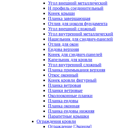
Угол внешний металлический
Н профиль соединительный
Конек крыши
Планка завершающая
Отлив для цоколя фундамента
Угол внешний сложный
Угол внутренний металлический
Нащельник для сэндвич-панелей
Отлив для окон
Ендова верхняя
Конек для сэндвич-панелей
Капельник для кровли
Угол внутренний сложный
Планка примыкания верхняя
Откос оконный
Конек кровли фигурный
Планка ветровая
Планки ветровые
Околооконные планки
Планка ендовы
Планка оконная
Планка ендовы нижняя
Парапетные крышки
Ограждения кровли
Ограждение [Эконом]