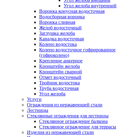
Угол желоба внешний
Угол желоба внутренний
Воронка конусная водосточная
Водосборная воронка
Воронка сливная
Желоб водосточный
Заглушка желоба
Канадка водосточная
Колено водостока
Колено водосточное гофрированное
(гофроколено)
Крепление анкерное
Кронштейн желоба
Кронштейн сварной
Отмет водосточный
Тройник водостока
Труба водосточная
Угол желоба
Услуги
Ограждения из нержавеющей стали
Лестницы
Стеклянные ограждения для лестницы
Стеклянное ограждение балкона
Стеклянное ограждение для террасы
Изделия из нержавеющей стали