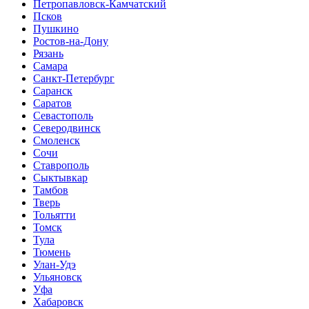
Петропавловск-Камчатский
Псков
Пушкино
Ростов-на-Дону
Рязань
Самара
Санкт-Петербург
Саранск
Саратов
Севастополь
Северодвинск
Смоленск
Сочи
Ставрополь
Сыктывкар
Тамбов
Тверь
Тольятти
Томск
Тула
Тюмень
Улан-Удэ
Ульяновск
Уфа
Хабаровск