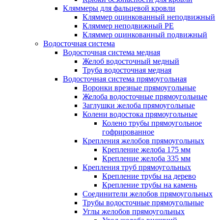
Кляммеры для фальцевой кровли
Кляммер оцинкованный неподвижный
Кляммер неподвижный PE
Кляммер оцинкованный подвижный
Водосточная система
Водосточная система медная
Желоб водосточный медный
Труба водосточная медная
Водосточная система прямоугольная
Воронки врезные прямоугольные
Желоба водосточные прямоугольные
Заглушки желоба прямоугольные
Колени водостока прямоугольные
Колено трубы прямоугольное
гофрированное
Крепления желобов прямоугольных
Крепление желоба 175 мм
Крепление желоба 335 мм
Крепления труб прямоугольных
Крепление трубы на дерево
Крепление трубы на камень
Соединители желобов прямоугольных
Трубы водосточные прямоугольные
Углы желобов прямоугольных